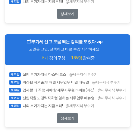
나의 부가가치는 지금부터!
@세무지식 부수기
제 02강
상세보기
🗂️부가세 신고 도움 되는 강의를 모았다.zip
고민은 그만, 선택하고 바로 수강 시작하세요.
5개
강의구성
185명
참여중
실전 부가가치세 마스터 코스
@세무지식 부수기
제 01강
워라밸 지켜줄게! 매월 세무업무 비밀 매뉴얼
@세무지식 부수기
제 02강
입사할 때 꼭 챙겨야 할 세무사무원 바이블(마감)
@세무지식 부수기
제 03강
신입직원도 경력직처럼 일하는 세무업무 매뉴얼
@세무지식 부수기
제 04강
나의 부가가치는 지금부터!
@세무지식 부수기
제 05강
상세보기