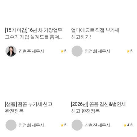
[15기 마감]16년 차 기장업무
얼마에요로 직접 부가세
고수의 개업 설계도를 훔쳐라!
신고하기!
[오프/온]
김현주 세무사
염정희 세무사
5
5
[샘플] 꼼꼼 부가세 신고
[2026년] 꼼꼼 결산&법인세
완전정복
신고 완전정복
염정희 세무사
신현진 세무사
5
4.8