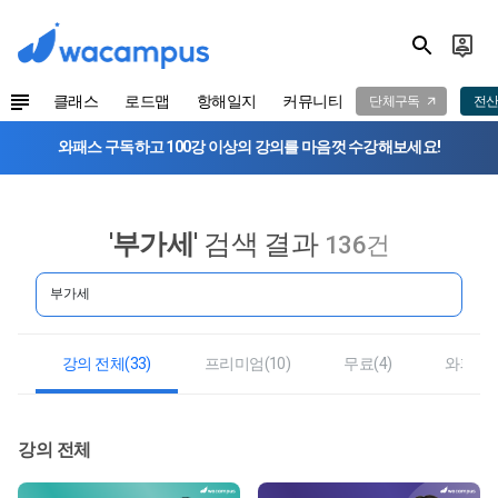
클래스
로드맵
항해일지
커뮤니티
단체구독
전산
와패스 구독하고 100강 이상의 강의를 마음껏 수강해보세요!
'
부가세
' 검색 결과
136건
강의 전체(33)
프리미엄(10)
무료(4)
와패스(2
강의 전체