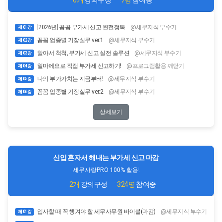
[2026년] 꼼꼼 부가세 신고 완전정복
@세무지식 부수기
제 01강
꼼꼼 업종별 기장실무 ver.1
@세무지식 부수기
제 02강
알아서 척척, 부가세 신고 실전 솔루션
@세무지식 부수기
제 03강
얼마에요로 직접 부가세 신고하기!
@프로그램활용 깨닫기
제 04강
나의 부가가치는 지금부터!
@세무지식 부수기
제 05강
꼼꼼 업종별 기장실무 ver.2
@세무지식 부수기
제 06강
상세보기
신입 혼자서 해내는 부가세 신고 마감
세무사랑PRO 100% 활용!
2개
강의구성
324명
참여중
입사할 때 꼭 챙겨야 할 세무사무원 바이블(마감)
@세무지식 부수기
제 01강