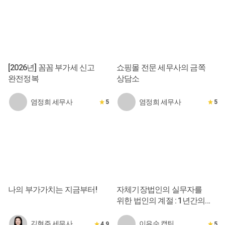
[2026년] 꼼꼼 부가세 신고
쇼핑몰 전문 세무사의 금쪽
완전정복
상담소
염정희 세무사
염정희 세무사
5
5
나의 부가가치는 지금부터!
자체기장법인의 실무자를
위한 법인의 계절 : 1년간의
발자취
김현주 세무사
이유순 캡틴
4.9
5