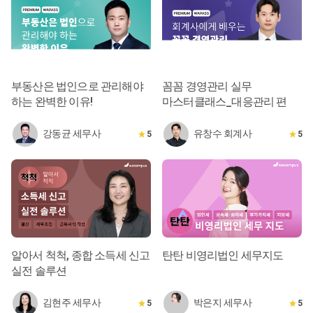
부동산은 법인으로 관리해야
꼼꼼 경영관리 실무
하는 완벽한 이유!
마스터클래스_대응관리 편
강동균 세무사
유창수 회계사
5
5
알아서 척척, 종합 소득세 신고
탄탄 비영리법인 세무지도
실전 솔루션
김현주 세무사
박은지 세무사
5
5