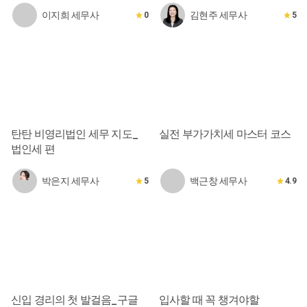
이지희 세무사
김현주 세무사
0
5
탄탄 비영리법인 세무 지도_
실전 부가가치세 마스터 코스
법인세 편
박은지 세무사
백근창 세무사
5
4.9
신입 경리의 첫 발걸음_구글
입사할 때 꼭 챙겨야할