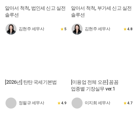
알아서 척척, 법인세 신고 실전
알아서 척척, 부가세 신고 실전
솔루션
솔루션
김현주 세무사
김현주 세무사
5
4.8
[2026년] 탄탄 국세기본법
[미용업 전체 오픈] 꼼꼼
업종별 기장실무 ver.1
정필규 세무사
이지희 세무사
4.9
4.7