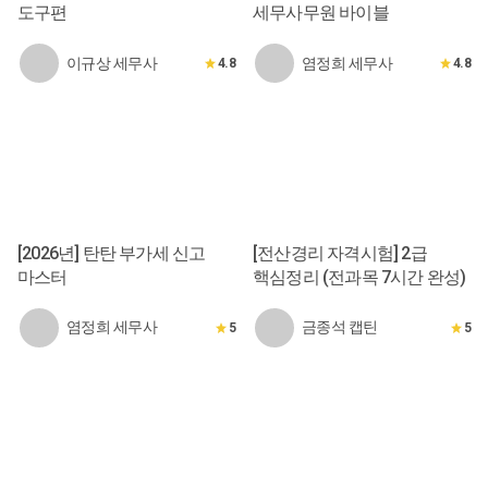
도구편
세무사무원 바이블
이규상 세무사
염정희 세무사
4.8
4.8
[2026년] 탄탄 부가세 신고
[전산경리 자격시험] 2급
마스터
핵심정리 (전과목 7시간 완성)
염정희 세무사
금종석 캡틴
5
5