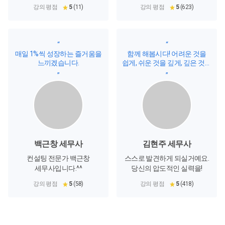
강의 평점
5
(11)
강의 평점
5
(623)
“
“
매일 1%씩 성장하는 즐거움을
함께 해봅시다! 어려운 것을
느끼겠습니다.
쉽게, 쉬운 것을 깊게, 깊은 것을
유쾌하게
”
”
백근창 세무사
김현주 세무사
컨설팅 전문가 백근창
스스로 발견하게 되실거예요.
세무사입니다.^^
당신의 압도적인 실력을!
강의 평점
5
(58)
강의 평점
5
(418)