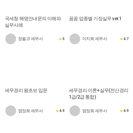
국세청 해명안내문의 이해와
꼼꼼 업종별 기장실무 ver.1
실무사례
정필규 세무사
이지희 세무사
5
4.7
세무경리 왕초보 입문
세무경리 이론+실무(전산경리
1급/2급 통합)
염정희 세무사
염정희 세무사
4.9
4.9