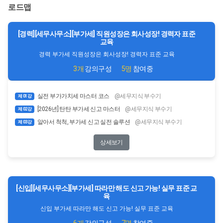
로드맵
[경력][세무사무소][부가세] 직원성장은 회사성장! 경력자 표준
교육
경력 부가세 직원성장은 회사성장! 경력자 표준 교육
3개
강의구성
5명
참여중
실전 부가가치세 마스터 코스
@세무지식 부수기
제 01강
[2026년] 탄탄 부가세 신고 마스터
@세무지식 부수기
제 02강
알아서 척척, 부가세 신고 실전 솔루션
@세무지식 부수기
제 03강
상세보기
[신입][세무사무소][부가세] 따라만 해도 신고 가능! 실무 표준 교
육
신입 부가세 따라만 해도 신고 가능! 실무 표준 교육
6개
강의구성
7명
참여중