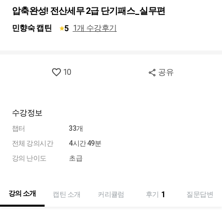
압축완성! 전산세무 2급 단기패스_실무편
민향숙 캡틴
1개 수강후기
5
10
공유
수강정보
챕터
33개
전체 강의시간
4시간 49분
강의 난이도
초급
강의 소개
1
캡틴 소개
커리큘럼
후기
질문답변