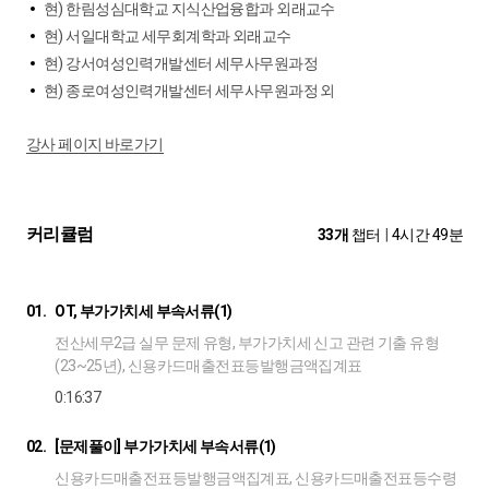
현) 한림성심대학교 지식산업융합과 외래교수
현) 서일대학교 세무회계학과 외래교수
현) 강서여성인력개발센터 세무사무원과정
현) 종로여성인력개발센터 세무사무원과정 외
강사 페이지 바로가기
커리큘럼
33개
챕터
|
4시간 49분
01.
OT, 부가가치세 부속서류(1)
전산세무2급 실무 문제 유형, 부가가치세 신고 관련 기출 유형
(23~25년), 신용카드매출전표등발행금액집계표
0:16:37
02.
[문제풀이] 부가가치세 부속서류(1)
신용카드매출전표등발행금액집계표, 신용카드매출전표등수령