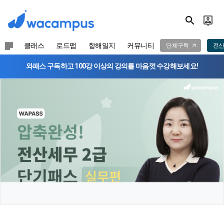
클래스
로드맵
항해일지
커뮤니티
단체구독
전산
와패스 구독하고 100강 이상의 강의를 마음껏 수강해보세요!