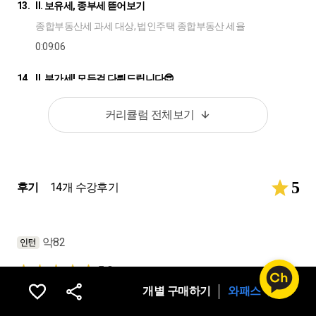
13.
II. 보유세, 종부세 뜯어보기
종합부동산세 과세 대상, 법인주택 종합부동산 세율
0:09:06
14.
II. 부가세! 모든걸 다뤄드립니다😎
상가, 주택, 토지 구분, 간주임대료, 조기 환급 신고
커리큘럼 전체보기
0:11:12
15.
II. 주택 말고 오피스텔 세금 구조는?
취득세, 재산세, 부가세, 종부세, 양도세
5
후기
14개 수강후기
0:10:39
16.
II. 법인 운영자금은 가수금도 씁니다.
악82
가수금, 가지급금 의미
0:07:28
5.0
개별 구매하기
와패스 구독
17.
II. 간주취득세 내야 하나요?
실무를 하다보면 개인/법인사업자 구분없이 부동산 관련한 업무가 많
이 발생합니다. 부동산 관련해서는 잘 모르는 부분이 많아서 늘 아쉬