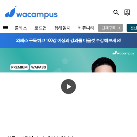
클래스
로드맵
항해일지
커뮤니티
단체구독
전산
와패스 구독하고 100강 이상의 강의를 마음껏 수강해보세요!