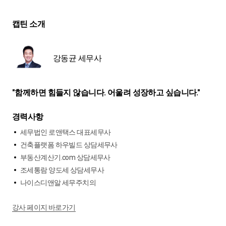
캡틴 소개
강동균 세무사
"함께하면 힘들지 않습니다. 어울려 성장하고 싶습니다."
경력사항
세무법인 로앤택스 대표세무사
건축플랫폼 하우빌드 상담세무사
부동산계산기.com 상담세무사
조세통람 양도세 상담세무사
나이스디앤알 세무주치의
강사 페이지 바로가기