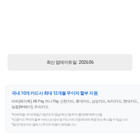
최신 업데이트일 : 2026.06
국내 10개 카드사 최대 12개월 무이자 할부 지원
비씨(페이북), KB Pay, 하나 Pay, 신한카드, 롯데카드, 삼성카드, 씨티카드, 현대카드,
농협(NH페이), 우리카드
*비씨계열 - 우리/제일/기업/대구/경남/부산/광주/수협/전북/제주/신협
*신용카드 무이자 할부 서비스는 당사 및 카드사의 사정에 따라 변경 또는 취소될 수 있습니다.
*법인/체크카드 결제 시, 무이자 적용이 제외됩니다.