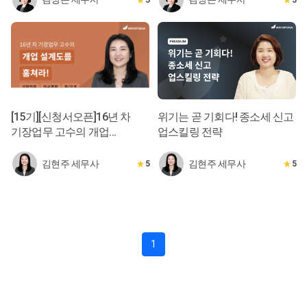
[15기][신청서오픈]16년 차
위기는 곧 기회다! 종소세 신고
기장업무 고수의 개업
업스킬링 전략
설계도를 훔쳐라![오프/온]
김현주 세무사
김현주 세무사
5
5
1