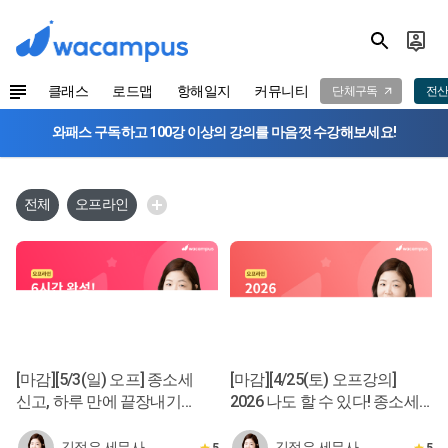
클래스
로드맵
항해일지
커뮤니티
단체구독
전산
와패스 구독하고 100강 이상의 강의를 마음껏 수강해보세요!
전체
오프라인
[마감][5/3(일) 오프] 종소세
[마감][4/25(토) 오프강의]
신고, 하루 만에 끝장내기
2026 나도 할 수 있다! 종소세
(6시간 완성)
신고서 작성
김정은 세무사
김정은 세무사
5
5