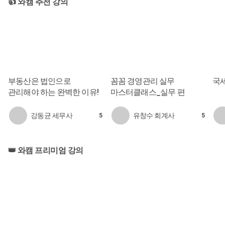
👍 와캠 추천 강의
부동산은 법인으로
꼼꼼 경영관리 실무
국
관리해야 하는 완벽한 이유!
마스터클래스_실무 편
강동균 세무사
유창수 회계사
5
5
️👑 와캠 프리미엄 강의