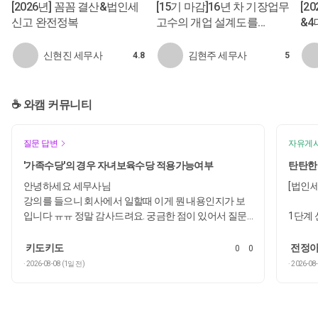
[2026년] 꼼꼼 결산&법인세
[15기 마감]16년 차 기장업무
[2
신고 완전정복
고수의 개업 설계도를
&
훔쳐라![오프/온]
신현진 세무사
김현주 세무사
4.8
5
☕️️ 와캠 커뮤니티
질문 답변
자유게
'가족수당'의 경우 자녀보육수당 적용가능여부
탄탄한
안녕하세요 세무사님
[법인세
강의를 들으니 회사에서 일할때 이게 뭔 내용인지가 보
입니다 ㅠㅠ 정말 감사드려요. 궁금한 점이 있어서 질문
1단계
드려요
54호
키도키도
전정아
0
0
· 2026-08-08 (1일 전)
· 2026-08
51호
'가족수당'이라는 이름의 수당이 있고