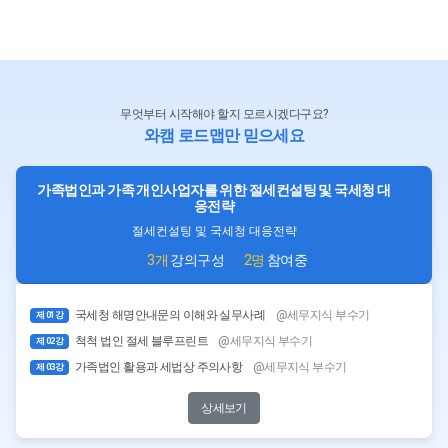
배우자 5만원, 미성년 첫째자녀 2만원, 미성년 둘째자녀
4만원 등등으로 세법에서 말하는 '부양가족기준'과 상관
없이 가족관계등록증상에 표시되는 가족들에 대해 수당
을 지급하고 있어요.
법인세 
말현재
동상황
무엇부터 시작해야 할지 모르시겠다구요?
와캠 로드맵만 믿으세요
만약 특정근로자가 가족수당으로 7만원의 수당을 매월
소기업
지급받고 있을 때 [배우자+자녀(만3세)] 이 경우에도 만6
업기준
가족법인과 가족 개인사업자를 위한 절세컨설팅 및 국세청 대
세이하 자녀로 인해 받는 수당인 2만원을 비과세처리해
응전략
줘도 될까요?
핵심 
절세컨설팅 및 국세청 대응전략
었습니
3개
강의구성
2명
참여중
국세청 해명안내문의 이해와 실무사례
@세무지식 부수기
특히 
제 01강
척척 법인 절세 블루프린트
@세무지식 부수기
제 02강
신고전
가족법인 활용과 세법상 주의사항
@세무지식 부수기
제 03강
토표 
상세보기
사이사이
놓쳐서