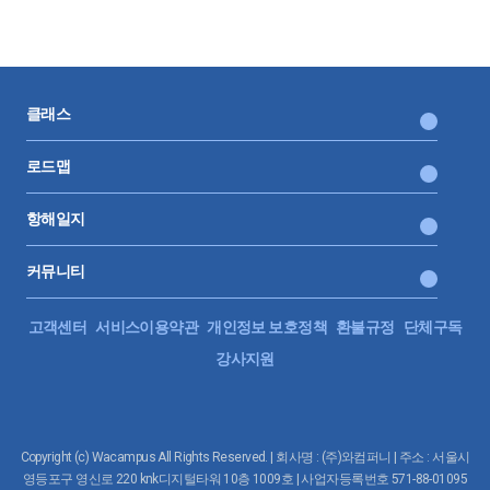
클래스
로드맵
항해일지
커뮤니티
고객센터
서비스이용약관
개인정보 보호정책
환불규정
단체구독
강사지원
Copyright (c) Wacampus All Rights Reserved. | 회사명 : (주)와컴퍼니 | 주소 : 서울시
영등포구 영신로 220 knk디지털타워 10층 1009호 | 사업자등록번호 571-88-01095