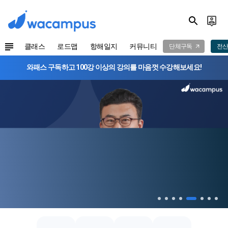
클래스
로드맵
항해일지
커뮤니티
단체구독
전산
와패스 구독하고 100강 이상의 강의를 마음껏 수강해보세요!