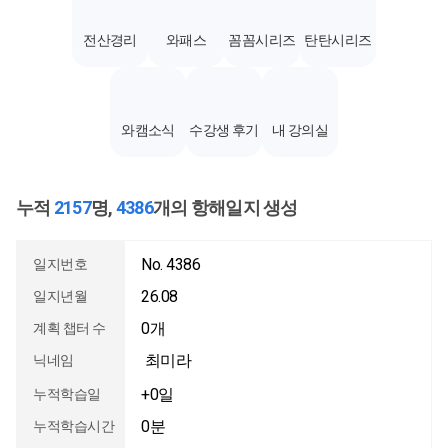
전산경리
와패스
꼼꼼시리즈
탄탄시리즈
와캠소식
수강생 후기
내 강의실
누적
2157
명,
4386
개의 항해일지 생성
No. 4386
일지번호
26.08
일지년월
0개
계획 챕터 수
최미라
닉네임
+0일
누적학습일
0분
누적학습시간