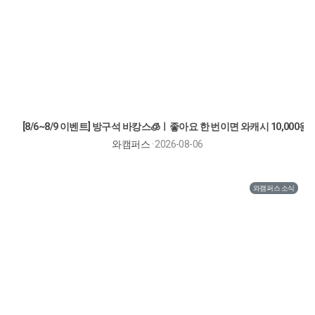
[8/6~8/9 이벤트] 방구석 바캉스🧊ㅣ좋아요 한 번이면 와캐시 10,000원!!
와캠퍼스
· 2026-08-06
와캠퍼스 소식