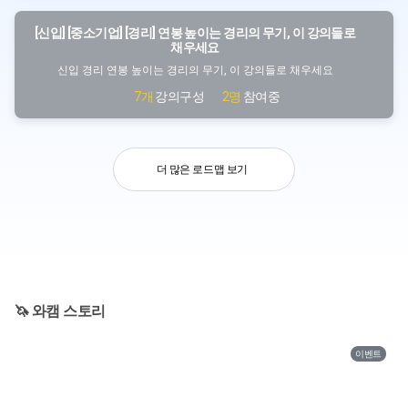
감사합
[신입] [중소기업] [경리] 연봉 높이는 경리의 무기, 이 강의들로
채우세요
신입 경리 연봉 높이는 경리의 무기, 이 강의들로 채우세요
김민호
7개
강의구성
2명
참여중
요하다
이론 
례를 
더 많은 로드맵 보기
그 동
신고서
각오>
🦄️️ 와캠 스토리
적으면서
이벤트