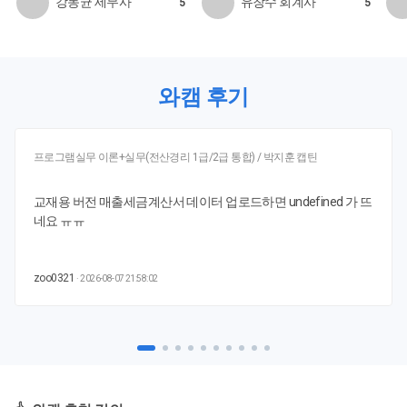
강동균 세무사
유창수 회계사
5
5
와캠 후기
프로그램실무 이론+실무(전산경리 1급/2급 통합) / 박지훈 캡틴
교재용 버전 매출세금계산서 데이터 업로드하면 undefined 가 뜨
네요 ㅠㅠ
zoo0321
· 2026-08-07 21:58:02