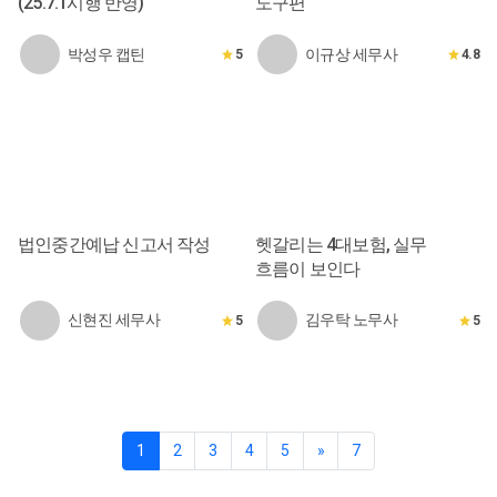
(25.7.1시행 반영)
도구편
박성우 캡틴
이규상 세무사
5
4.8
법인중간예납 신고서 작성
헷갈리는 4대보험, 실무
흐름이 보인다
신현진 세무사
김우탁 노무사
5
5
1
2
3
4
5
»
7