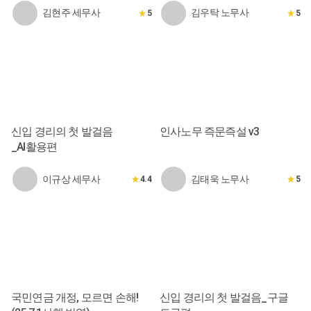
김현주 세무사
김우탁 노무사
5
5
신입 경리의 첫 발걸음
인사노무 즉문즉설 v3
_AI활용편
이규상 세무사
김태욱 노무사
4.4
5
국민연금 개정, 모르면 손해!
신입 경리의 첫 발걸음_구글