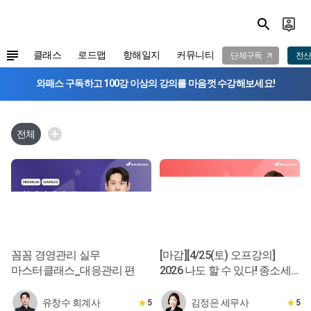
클래스
로드맵
항해일지
커뮤니티
단체구독
전산
와패스 구독하고 100강 이상의 강의를 마음껏 수강해보세요!
전체
꼼꼼 경영관리 실무
[마감][4/25(토) 오프강의]
마스터클래스_대응관리 편
2026 나도 할 수 있다! 종소세
신고서 작성
유창수 회계사
김정은 세무사
5
5