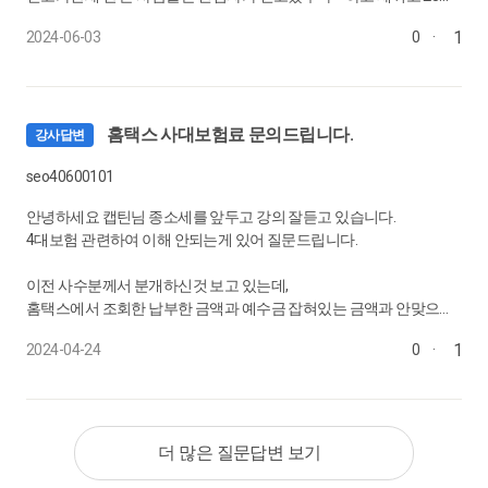
부터 복식부기된 사장님, 24년에 복식부기 대상자 될 것 같은 사장님
1
2024-06-03
0
·
만 사업용계좌 신고하면 될까요?? 이전에 사업용계좌 신고했는지 내
33.
5월 : 종합소득세 신고리스트 만들기
저는 업체별로 소득율을 맞춰야 하는 줄 알고 사장님의 카드를 찢어서
역을 혹시 확인할 수 있는 기능도 있을까요??? 좋은 강의 감사합니다
여러 사업장으로 뿌려서 손익을 비슷하게 맞추려 했는데 어차피 합산
신고리스트 항목 설명
답변해주시면 감사하겠습니다~~ 6월 잘 보내세요~~
신고하니까 의미 없다고 카드 한 사업장으로 몰라고 하더라고요.. 잘
0:04:34
정리가 안 되는데
홈택스 사대보험료 문의드립니다.
강사답변
34.
5월 : 함께해서 시너지가 나는 종합소득세 신고 만들기
seo40600101
막힘 없는 종합소득세 신고, 대표자 소득총액 신고, 5월 할 일 요약
1. 여러 사업장을 합산해서 신고해야 하는 사장님의 경우 어떻게 가결
안녕하세요 캡틴님 종소세를 앞두고 강의 잘듣고 있습니다.
0:08:21
산을 정확하게 안내해드릴 수 있을지 궁금합니다..
4대보험 관련하여 이해 안되는게 있어 질문드립니다.
35.
6월 업무 스케줄
2. 여러 사업장을 합산해서 신고해야 하는 사장님의 경우 소득율을 어
이전 사수분께서 분개하신것 보고 있는데,
떻게 관리해서 비용 부족한지 아닌지를 판단해야 하는지 궁금합니다.
5월 했던 일, 6월 해야 할 일
홈택스에서 조회한 납부한 금액과 예수금 잡혀있는 금액과 안맞으면
어떻게 분개하시나요?
0:04:12
1
2024-04-24
0
·
36.
6월 : 성실신고 및 종합소득세 신고 이후 업무
답변 주시면 감사하겠습니다!!!!
그리고
성실신고 대상자, 원천 반기 납부 제도, 사업용 계좌
사업자건강보험료(직장)-> 보험료(대표님보험료)
0:10:14
사업자사용자부담건강보험료-> 복리
더 많은 질문답변 보기
6월에도 복식부기 사업용계좌 질문 드렸었는데 답변 받아볼 수 있어