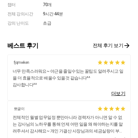
챕터
70개
전체 강의시간
9시간 44분
강의 난이도
초급
베스트 후기
전체 후기 보기
fjqmwken
너무 만족스러워요~ 야근을 줄일수있는 꿀팁도 알려주시고 일
을 더 효율적으로 배울수 있을것 같습니다^^
감사합니다^^
더보기
뽀글이
전체적인 월별 업무일정 뿐만아니라 경력자가 아니면 알 수 없
는 강사님의 노하우를 통해 언제 어떤 일을 왜 해야하는지를 알
려주셔서 감사해요~ 개인 가결산 사장님과의 세금실랑이 부분
은 정말 귀한 나눔이네요~ ^^