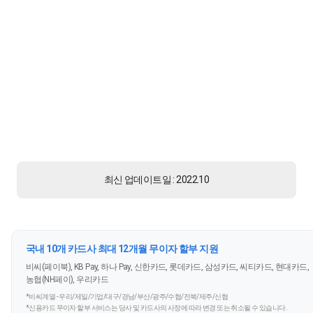
최신 업데이트일 : 2022.10
국내 10개 카드사 최대 12개월 무이자 할부 지원
비씨(페이북), KB Pay, 하나 Pay, 신한카드, 롯데카드, 삼성카드, 씨티카드, 현대카드,
농협(NH페이), 우리카드
*비씨계열 - 우리/제일/기업/대구/경남/부산/광주/수협/전북/제주/신협
*신용카드 무이자 할부 서비스는 당사 및 카드사의 사정에 따라 변경 또는 취소될 수 있습니다.