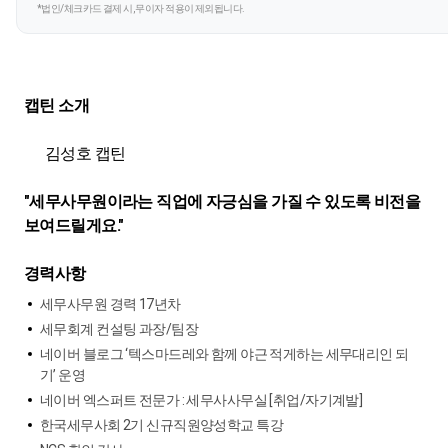
*법인/체크카드 결제 시, 무이자 적용이 제외됩니다.
캡틴 소개
김성호 캡틴
"세무사무원이라는 직업에 자긍심을 가질 수 있도록 비전을
보여드릴게요."
경력사항
세무사무원 경력 17년차
세무회계 컨설팅 과장/팀장
네이버 블로그 ‘텍스마드레와 함께 야근 적게하는 세무대리인 되
기’ 운영
네이버 엑스퍼트 전문가 : 세무사사무실 [취업/자기계발]
한국세무사회 2기 신규직원양성학교 특강