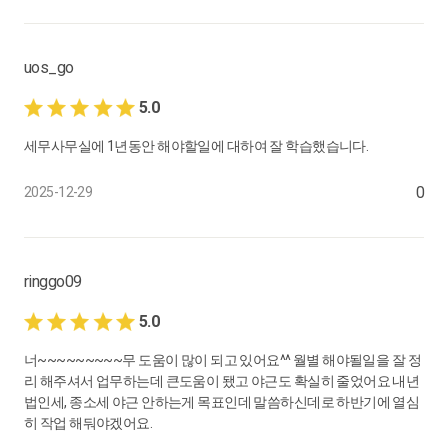
20.
4월 : 부가세 예정 신고는 무조건 해야 하는 걸까?
부가세 예정 고지 및 신고, 업무 팁
uos_go
0:08:15
5.0
21.
4월 : 부가세 예정 신고 TIP
세무사무실에 1년동안 해야할일에 대하여 잘 학습했습니다.
부가세 예정 신고 대상자 확인, 예정신고를 하면 좋을 때는 언제?
0:07:41
0
2025-12-29
22.
4월 : 종합소득세 미리 준비하기
미리 하면 5월에 하지 않아도 되는 일
ringgo09
0:10:42
5.0
23.
4월 : 기장업체 예상 소득 계산하기
너~~~~~~~~~무 도움이 많이 되고 있어요^^ 월별 해야될일을 잘 정
소득률이란? 사업장 예상 소득으로 의사결정하기
리 해주셔서 업무하는데 큰도움이 됐고 야근도 확실히 줄었어요 내년
0:05:54
법인세, 종소세 야근 안하는게 목표인데 말씀하신데로 하반기에 열심
히 작업 해둬야겠어요.
24.
4월 : 종합소득세 안내문 이해하고 보내기(1)