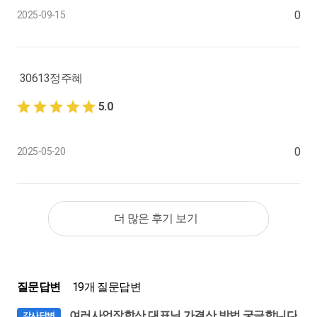
종합소득세 신고에 필요한 자료리스트 이해하기(1)
0
2025-09-15
0:07:05
25.
4월 : 종합소득세 안내문 이해하고 보내기(2)
30613정주혜
종합소득세 필요한 자료리스트 이해하기(2), 4월 할 일 요약
5.0
0:08:32
26.
5월 업무 스케줄
0
2025-05-20
4월 했던 일, 5월 해야 할 일
0:05:33
27.
5월 : 종합소득세 최고의 효율로 일하는 계획짜기
더 많은 후기 보기
한눈에 보는 종합소득세 신고 세부계획
0:09:32
28.
5월 : 종합소득세 시산표 완료하기
질문답변
19개 질문답변
나는 이렇게 장부 마감한다!
여러사업장합산 대표님 가결산 방법 궁금합니다
강사답변