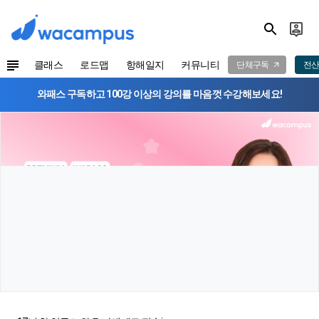
클래스
로드맵
항해일지
커뮤니티
단체구독
전산
와패스 구독하고 100강 이상의 강의를 마음껏 수강해보세요!