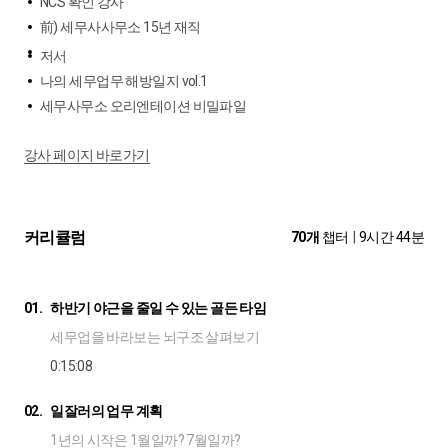
NCS 확인 강사
前) 세무사사무소 15년 재직
저서
나의 세무업무 해방일지 vol.1
세무사무소 오리엔테이션 비밀파일
강사 페이지 바로가기
커리큘럼
70개
챕터
|
9시간 44분
01.
하반기 야근을 줄일 수 있는 골든 타임
세무업을 바라보는 뇌구조 살펴보기
0:15:08
02.
일잘러의 업무 계획
1년의 시작은 1월일까? 7월일까?