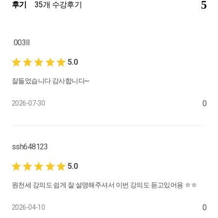
5
후기
35개 수강후기
0:06:24
16.
3월 : 법인세 신고 계정과목 마감
003ll
법인세 안내문을 따라 효율적 일하는 팁
0:06:56
5.0
17.
3월 : 법인세 신고
잘들었습니다 감사합니다~
법인세 신고 효율적으로 하기
0
2026-07-30
0:08:41
18.
3월 : 법인 할 지방세 신고
지방소득세(법인세분), 3월 할 일 요약
ssh648123
0:04:30
5.0
19.
4월 업무 스케줄
원천세 강의도 쉽게 잘 설명해주셔서 이번 강의도 듣고있어용 ㅎㅎ
3월 했던 일, 4월 해야 할 일
0
2026-04-10
0:06:28