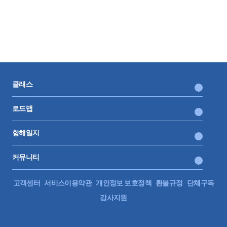
연금 -> 세금과공과
37.
6월 : 거래처에 사업용 계좌 등록 안내 TIP
서 정말 감사했습니다.. 늘 강의 잘 듣고 있습니다 감사합니다!
사업용 계좌, 미리 하면 좋은 업무, 6월 할 일 요약
고용-> 보험료
0:07:22
산재 ->보험료
38.
이렇게 보통 분개하시나요?
상반기 마무리 하기 : 발전하기
서류 정리, 내 업무 피드백, 커뮤니티
클래스
0:07:04
39.
상반기 마무리 하기 : 업무 기록
로드맵
업무 기록, 연봉 협상 근거 만들기, 상반기 마무리 요약
항해일지
0:05:36
커뮤니티
40.
7월 업무 스케줄
6월 했던 일, 7월 해야 할 일
고객센터
서비스이용약관
개인정보 보호정책
환불규정
단체구독
0:09:51
강사지원
41.
7월 : 부가세 안내문 보내기
거래처에 어떤 자료를 요청해야 할까?