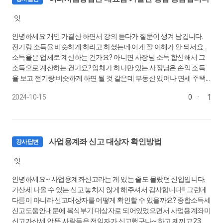
0:09:01
잇
29.
5월 : 종합소득세 거래처 회신자료 확인하기
안녕하세요 개인 가결산 하면서 강의 듣다가 질문이 생겨 남깁니다.
홈택스 안내문 체크, 거래처 회신자료 확인 포인트
전기랑 소득율 비슷하게 하라고 하셨는데 이게 잘 이해가 안 되서요...
0:05:56
소득율은 업체로 계산하는 건가요? 아니면 사장님 소득 합산해서 그
소득으로 계산하는 건가요? 업체가 하나만 있는 사장님은 손익 소득
율 보고 전기랑 비슷하게 하면 될 것 같은데 부동산 있어나 면세 주택
30.
5월 : 홈택스 조회자료 종합소득세 신고 활용하기
임대 있거나 삼쩜삼 사업소득 합산하거나 해서 업체 손익을 전기랑 비
연금건강고용산재보험료조회, 각종 지원금 반영
1
2024-10-15
0
·
슷하게 맞춰도 다른 소득으로 세금이 달라지면 이거는 미리 확인할 수
0:06:39
있는 방법이 없을까요?
31.
5월 : 종합소득세 예상세금표 만들기
사업용계좌 신고 대상자 확인방법
강사답변
예상세금표 : 만드는 이유, 항목 구성 설명
그리고 합산신고하면서 궁금했던 게 종소세 자료 열려서 출력할 때 소
0:10:02
잇
득률 경고가 떴었어요. 소득율 낮지 않고 계속 비슷하게 갔었는데.. 다
른 사무실에서 기장하는 결손인 사업장이랑 합산 신고해서 그런지 경
안녕하세요~ 사업용계좌신고라는 게 있는 줄도 몰랐던 신입입니다.
32.
5월 : 종합소득세 추계 신고 해야하는 업체는?
고 뜨더라고요.. 국세청에서 종소세 안내문 나갈 때 소득율은 업체별
가산세 나올 수 있는 신고 놓치지 않게 해주셔서 감사합니다!!! 그런데
소득율이 아니라 사장님의 모든 소득 합산해서 소득율 계산해서 경고
종합소득세 신고 우선순위, 경비율(단순, 기준), 추계 신고 대상 선
다름이 아니라 신고대상자를 어떻게 확인할 수 있을까요? 종합소득세
하는 건가요? 그렇다면 이럴 때는 소득율 경고 무시해도 될까요?
정
신고도움안내문에 복식부기 대상자로 되어있었으면서 사업용계좌미
신고가산세 안 뜬 사람들은 전임자가 신고했구나~ 하고 제끼고 23년
0:06:13