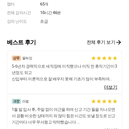
챕터
65개
전체 강의시간
10시간 46분
강의 난이도
초급
베스트 후기
전체 후기 보기
물짜장
5-6년차 경력직으로 새직장에 이직했으나 이직 전 휴직기간이 3
년정도 되고
신입부터 이론적으로 잘 배우지 못해 기초가 많이 부족하여
강의를 듣게 되었습니다.
더보기
법인세 신고시 제일 먼저 해야 하는 것들
라엘
신고시 거래처 요청서류, 신고기간, 거래처에 안내 하는방법, 실
1월 말 입사 후, 주말 없이 야근을 하며 신고 기간 들을 지나오면
무사례, 일의 순서,
서 공황 비슷한 상태까지 와 많이 힘든 시간도 보낼 정도로 신고
전표입력 방법 및 전산 서식작성 순서 등 정말 꼼꼼하게 설명해
기간마다 너무 무서웠고 막막했습니다.
주시고,
특히, 법인세는 1년에 한번 있는 신고인 만큼 연차가 오래되었음