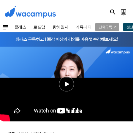
클래스
로드맵
항해일지
커뮤니티
단체구독
전산
와패스 구독하고 100강 이상의 강의를 마음껏 수강해보세요!