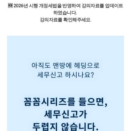
외~~~이강을 듣고 제가 작년자료를 보고 한 이유를 알게 되었
수준이었을 것입니다.
다!
🆕 2026년 시행 개정세법을 반영하여 강의자료를 업데이트
고 속이 좀 풀리는 느낌이 있더라구요...
그렇게 느리지만 천천히, 다시 또 한 해를 2번, 3번 반복하며 지
신현진 세무사님의 그 꼼꼼한 강의를 다 마스터 한다면 세무신
하였습니다.
전 메뉴를 잘못 눌러서 결과가 달라질까봐 ㅜㅜ매번 머뭇거렸
나왔습니다. 그래도 몇 번 더 해봤다고 최근에 했던 23년귀속 법
듣는 것 만으로 그치지 않고 배운 것을 제 것으로 만들어 열심히
고할때 무서울게
강의자료를 확인해주세요.
고
인세신고를 기억해보면, 첫 법인세신고의 엄청난 압박감과 불
성장해 나가겠습니다.
없을것 같다는 생각이 드네요~!!
전표를 작성하고 지웠다가 얼마나 반복을 했는지...ㅜㅜ8월초에
안함의 맛이 견딜만한 수준이었다고 회상합니다. 그렇지만 여
긴 시간 준비하시어 좋은 강의 제공해주신 세무사님 너무 감사
는 번아웃이 온듯...아무생각이 안나더라구요ㅜㅜ다만 내년에
전히 아직은 미흡한 점이 많은 상태였습니다.
드립니다 : )
현재 직장에서 신입을 가르쳐 주라고하는데
는 이렇게 무식하게는 하지 않게 해야한다는 조바심이...우선 노
그러다 마침 이렇게 좋은 기회를 만나 꼼꼼 결산&법인세 강의를
머리로는 이해가 되는것 같은데, 막상 가르쳐 주려니정말 입이
트를 쓰자!.뭘 어떻게해야햘지 막막했지만
듣게 되었습니다.
안 떨어지더라구요
하지만 이렇게 정리만 해도 될까??의심이 가면서 초조했는데. ...
무엇을 어떻게 알려줘야 쉽게 알려줄 수 있을까, 어디서부터 알
딱!!!!현지쌈덕분에 가이드라인이 생겼고 6개월동안 고생하셔서
결론부터 말하자면, 강의를 통해 결산과 법인세 과정을 세심하
려줘야 할지
만드셨다니..저에게는 눈과 귀가 번쩍 트이게 되었습니다.
고 짜임새 있게 복습할 수 있어 행복했습니다. 처음 법인세를 하
이런생각이 들었는데 세무사님 강의를 들으니 어디서부터 알려
듣는것 만으로 만족하지않고 더욱 더 열심히
던 3월 무렵에 이 강의를 만났었다면 얼마나 마음을 내려놓고 결
줘야 할지
할수 있을것 같습니다.
산과 신고업무를 진행할 수 있었을까 라는 아쉬운 마음이 다른
어느정도 감이 오더라구요~ 또 한편으로는 이렇게 쉽고 자세하
감사힙니다.
한켠에 들 정도로 말입니다.
게 설명해 주시기 위해
너무 감사합니다!
얼마나 많은 시간과 고민을 하셨을지 그 노고에 박수를 드립니
현지쌤 최고~~^^♡♡
요새는 프로그램이 잘 되어있어 버튼만 누르면 신고서를 자동
다. 정말 고생많으셨고 감사합니다.!!!
으로 완성시켜줍니다.
그러나 어떤 근거와 과정으로 그 결과값이 도출되었는지에 대
어떻게 하면 신고서 작성을 쉽고, 꼼꼼하게 잘 알려줄수 있을지
한 흐름에는 무지하기 쉽습니다.
직원들을 위한 마음이 느껴지는 최고의 강의입니다.!!
신고서를 작성해놓고 왜 이렇게 작성했는지에 대해서는 설명할
여러 강의를 들었지만 이런강의는 어디서도 들을 수 없어요! 강
수 없는 아이러니한 상황이 생기기 쉽다는 뜻입니다.