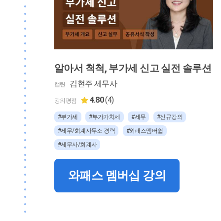
알아서 척척, 부가세 신고 실전 솔루션
김현주 세무사
캡틴
4.80
(4)
강의평점
#부가세
#부가가치세
#세무
#신규강의
#세무/회계사무소 경력
#와패스멤버쉽
#세무사/회계사
와패스 멤버십 강의