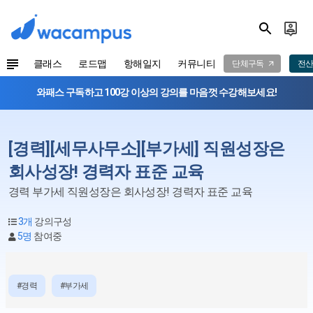
클래스
로드맵
항해일지
커뮤니티
단체구독
전산
와패스 구독하고 100강 이상의 강의를 마음껏 수강해보세요!
[경력][세무사무소][부가세] 직원성장은
회사성장! 경력자 표준 교육
경력 부가세 직원성장은 회사성장! 경력자 표준 교육
3개
강의구성
5명
참여중
#경력
#부가세