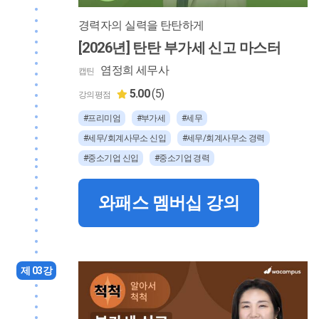
경력자의 실력을 탄탄하게
[2026년] 탄탄 부가세 신고 마스터
염정희 세무사
캡틴
5.00
(5)
강의평점
#프리미엄
#부가세
#세무
#세무/회계사무소 신입
#세무/회계사무소 경력
#중소기업 신입
#중소기업 경력
와패스 멤버십 강의
제 03강