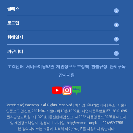
클래스
로드맵
항해일지
커뮤니티
고객센터
서비스이용약관
개인정보 보호정책
환불규정
단체구독
강사지원
Copyright (c) Wacampus All Rights Reserved. | 회사명 : (주)와컴퍼니 | 주소 : 서울시
영등포구 영신로 220 knk디지털타워 10층 1009호 | 사업자등록번호 571-88-01095
원격평생교육원 : 제1023호 | 통신판매업신고 : 제2022-서울영등포-3085호 대표자
및 개인정보책임자 : 김정태 ㅣ이메일 : help@wacompany.kr ㅣ 02-6959-7755
본 강의사이트는 크롬에 최적화 되있으며, IE를 지원하지 않습니다.