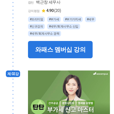
백근창 세무사
캡틴
4.90
(20)
강의평점
#프리미엄
#부가세
#부가가치세
#세무
#신규강의
#세무/회계사무소 신입
#세무/회계사무소 경력
와패스 멤버십 강의
제 02강