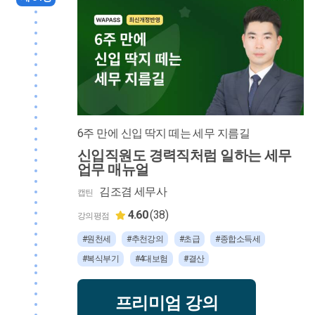
6주 만에 신입 딱지 떼는 세무 지름길
신입직원도 경력직처럼 일하는 세무
업무 매뉴얼
김조겸 세무사
캡틴
4.60
(38)
강의평점
#원천세
#추천강의
#초급
#종합소득세
#복식부기
#4대보험
#결산
프리미엄 강의