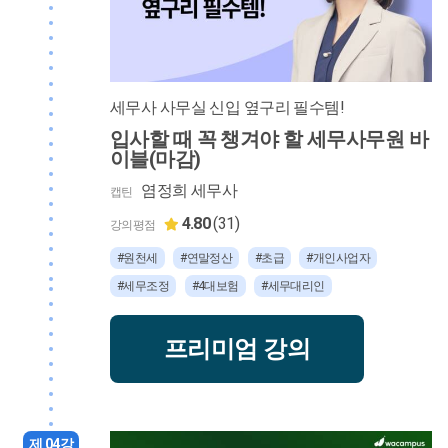
세무사 사무실 신입 옆구리 필수템!
입사할 때 꼭 챙겨야 할 세무사무원 바
이블(마감)
염정희 세무사
캡틴
4.80
(31)
강의평점
#원천세
#연말정산
#초급
#개인사업자
#세무조정
#4대보험
#세무대리인
프리미엄 강의
제 04강