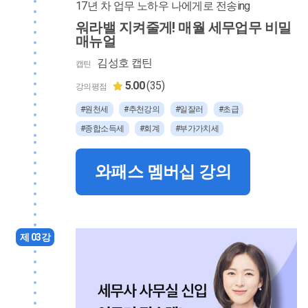
17년 차 업무 노하우 나에게로 전송ing
워라밸 지켜줄게! 매월 세무업무 비밀
매뉴얼
김성호 캡틴
캡틴
5.00
(35)
강의평점
#원천세
#추천강의
#일잘러
#초급
#종합소득세
#회계
#부가가치세
와패스 멤버십 강의
제 03강