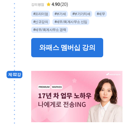
4.90
(20)
강의평점
#프리미엄
#부가세
#부가가치세
#세무
#신규강의
#세무/회계사무소 신입
#세무/회계사무소 경력
와패스 멤버십 강의
제 02강