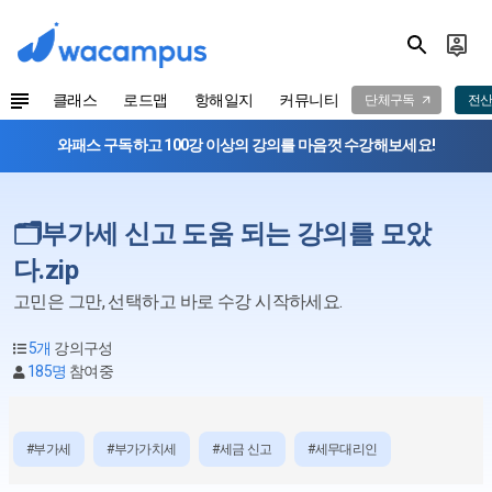
클래스
로드맵
항해일지
커뮤니티
단체구독
전산
와패스 구독하고 100강 이상의 강의를 마음껏 수강해보세요!
🗂️부가세 신고 도움 되는 강의를 모았
다.zip
고민은 그만, 선택하고 바로 수강 시작하세요.
5개
강의구성
185명
참여중
#부가세
#부가가치세
#세금 신고
#세무대리인