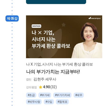
제 05강
나 X 기업, 시너지 나는 부가세 환상 콜라보
나의 부가가치는 지금부터!
김현주 세무사
캡틴
4.90
(32)
강의평점
#초급
#부가세
#부가가치세
#세무
#세무사랑
#수입
#합계표