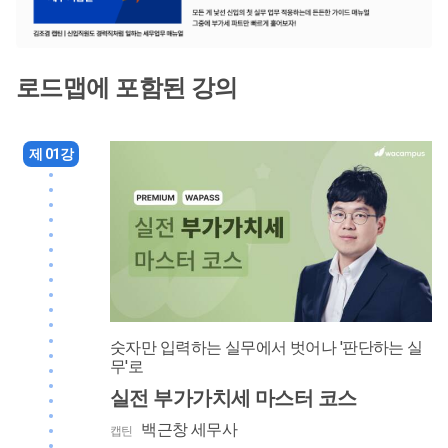
로드맵에 포함된 강의
제 01강
숫자만 입력하는 실무에서 벗어나 '판단하는 실
무'로
실전 부가가치세 마스터 코스
백근창 세무사
캡틴