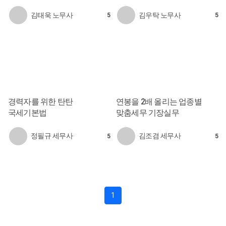
김태욱 노무사
김우탁 노무사
5
5
경력자를 위한 탄탄
연봉을 2배 올리는 업종별
국세기본법
맞춤세무 기장실무
정필규 세무사
김조겸 세무사
5
5
1