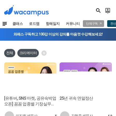
클래스
로드맵
항해일지
커뮤니티
단체구독
전산
와패스 구독하고 100강 이상의 강의를 마음껏 수강해보세요!
전체
크리에이터
[유튜버, SNS 마켓, 공유숙박업
25년 귀속 연말정산
오픈] 꼼꼼 업종별 기장실무
ver.2
이지희 세무사
김현주 세무사
5
4.9