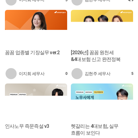
꼼꼼 업종별 기장실무 ver.2
[2026년] 꼼꼼 원천세
&4대보험 신고 완전정복
이지희 세무사
김현주 세무사
0
5
인사노무 즉문즉설 v3
헷갈리는 4대보험, 실무
흐름이 보인다