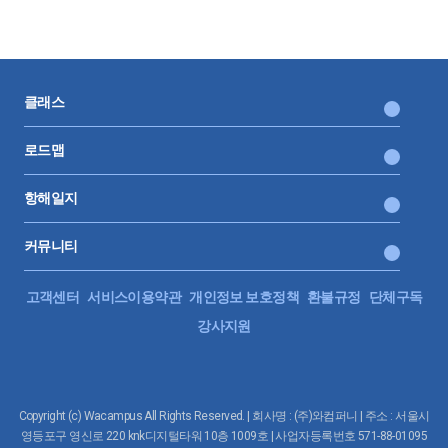
클래스
로드맵
항해일지
커뮤니티
고객센터
서비스이용약관
개인정보 보호정책
환불규정
단체구독
강사지원
Copyright (c) Wacampus All Rights Reserved. | 회사명 : (주)와컴퍼니 | 주소 : 서울시
영등포구 영신로 220 knk디지털타워 10층 1009호 | 사업자등록번호 571-88-01095