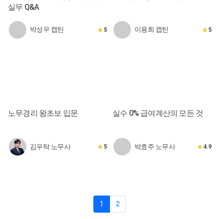
실무 Q&A
박성우 캡틴
이용희 캡틴
5
5
노무경리 왕초보 입문
실수 0% 급여계산의 모든 것
김우탁 노무사
박효주 노무사
5
4.9
1
2