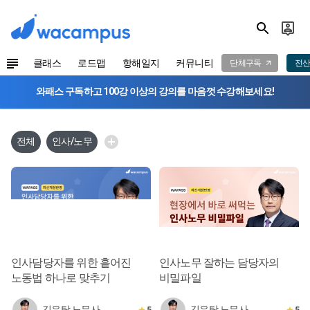
클래스
로드맵
항해일지
커뮤니티
단체구독
전산
와패스 구독하고 100강 이상의 강의를 마음껏 수강해보세요!
전체
인사/노무
인사담당자를 위한 흩어진
인사노무 잘하는 담당자의
노동법 하나로 맞추기
비밀파일
김우탁 노무사
김우탁 노무사
5
5