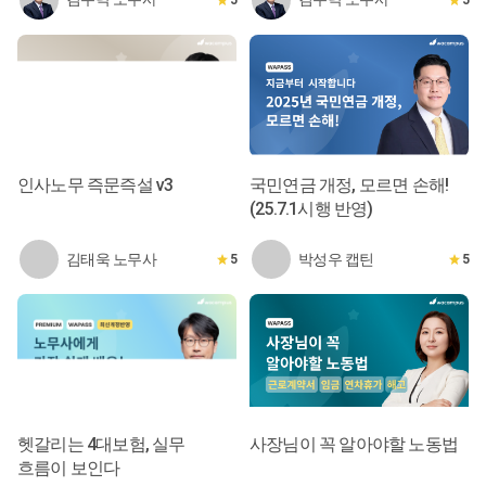
인사노무 즉문즉설 v3
국민연금 개정, 모르면 손해!
(25.7.1시행 반영)
김태욱 노무사
박성우 캡틴
5
5
헷갈리는 4대보험, 실무
사장님이 꼭 알아야할 노동법
흐름이 보인다