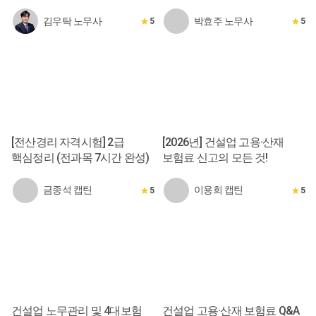
김우탁 노무사
박효주 노무사
5
5
[전산경리 자격시험] 2급
[2026년] 건설업 고용·산재
핵심정리 (전과목 7시간 완성)
보험료 신고의 모든 것!
금종석 캡틴
이용희 캡틴
5
5
건설업 노무관리 및 4대보험
건설업 고용·산재 보험료 Q&A