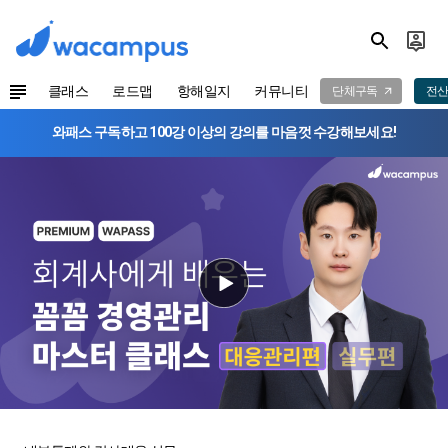
클래스
로드맵
항해일지
커뮤니티
단체구독
전산
와패스 구독하고 100강 이상의 강의를 마음껏 수강해보세요!