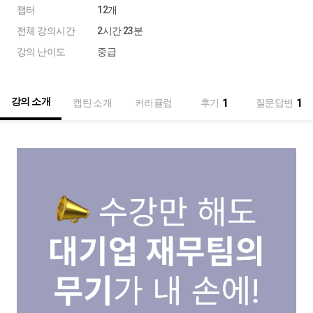
챕터
12개
전체 강의시간
2시간 23분
강의 난이도
중급
강의 소개
1
1
캡틴 소개
커리큘럼
후기
질문답변