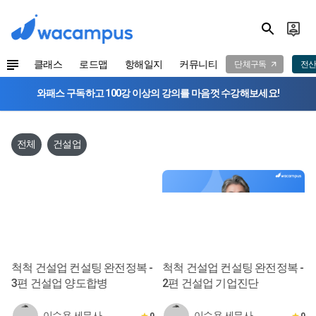
클래스
로드맵
항해일지
커뮤니티
단체구독
전산
와패스 구독하고 100강 이상의 강의를 마음껏 수강해보세요!
전체
건설업
척척 건설업 컨설팅 완전정복 -
척척 건설업 컨설팅 완전정복 -
3편 건설업 양도합병
2편 건설업 기업진단
이수용 세무사
이수용 세무사
0
0