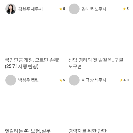
김현주 세무사
김태욱 노무사
5
5
국민연금 개정, 모르면 손해!
신입 경리의 첫 발걸음_구글
(25.7.1시행 반영)
도구편
박성우 캡틴
이규상 세무사
5
4.8
헷갈리는 4대보험, 실무
경력자를 위한 탄탄