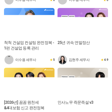
척척 건설업 컨설팅 완전정복 -
25년 귀속 연말정산
1편 건설업 등록 관리
이수용 세무사
김현주 세무사
5
4.9
[2026년] 꼼꼼 원천세
인사노무 즉문즉설 v3
&4대보험 신고 완전정복