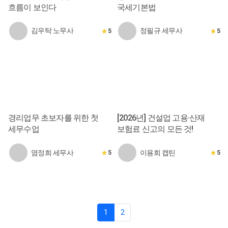
흐름이 보인다
국세기본법
김우탁 노무사
정필규 세무사
5
5
경리업무 초보자를 위한 첫
[2026년] 건설업 고용·산재
세무수업
보험료 신고의 모든 것!
염정희 세무사
이용희 캡틴
5
5
1
2