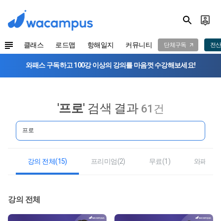
클래스
로드맵
항해일지
커뮤니티
단체구독
전산
와패스 구독하고 100강 이상의 강의를 마음껏 수강해보세요!
'
프로
' 검색 결과
61건
강의 전체(15)
프리미엄(2)
무료(1)
와패스(13
강의 전체