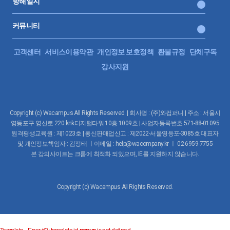
항해일지
커뮤니티
고객센터
서비스이용약관
개인정보 보호정책
환불규정
단체구독
강사지원
Copyright (c) Wacampus All Rights Reserved. | 회사명 : (주)와컴퍼니 | 주소 : 서울시
영등포구 영신로 220 knk디지털타워 10층 1009호 | 사업자등록번호 571-88-01095
원격평생교육원 : 제1023호 | 통신판매업신고 : 제2022-서울영등포-3085호 대표자
및 개인정보책임자 : 김정태 ㅣ이메일 : help@wacompany.kr ㅣ 02-6959-7755
본 강의사이트는 크롬에 최적화 되있으며, IE를 지원하지 않습니다.
Copyright (c) Wacampus All Rights Reserved.