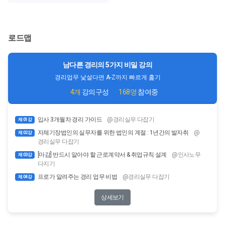
로드맵
남다른 경리의 5가지 비밀 강의
경리업무 낯설다면 A-Z까지 빠르게 훑기
4개
강의구성
168명
참여중
입사 3개월차 경리 가이드
@경리실무 다잡기
제 01강
자체기장법인의 실무자를 위한 법인의 계절 : 1년간의 발자취
@
제 02강
경리실무 다잡기
[마감] 반드시 알아야 할 근로계약서 & 취업규칙 설계
@인사노무
제 03강
다지기
프로가 알려주는 경리 업무 비법
@경리실무 다잡기
제 04강
상세보기