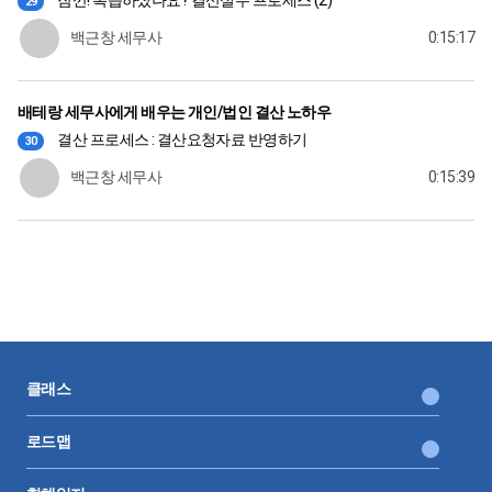
29
백근창 세무사
0:15:17
배테랑 세무사에게 배우는 개인/법인 결산 노하우
결산 프로세스 : 결산요청자료 반영하기
30
백근창 세무사
0:15:39
클래스
로드맵