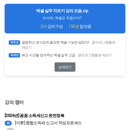
엑셀 실무 치트키 강의 모음.zip
어서와, 엑셀은 처음이지?
2개
강의구성
150명
참여중
깔끔하고 센스있게 필요한 엑셀 기능만 담았다!
@프로그램활용
제 01강
깨닫기
퇴근 시간을 당겨주는 엑셀 실무 고급
@프로그램활용 깨닫기
제 02강
상세보기
강의 챕터
[2026년] 꼼꼼 소득세신고 완전정복
[이론] 종합소득세 신고서 작성프로세스
63