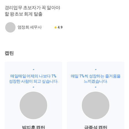
경리업무 초보자가 꼭 알아야
할 왕초보 회계 탈출
염정희 세무사
4.9
캡틴
“
“
매일매일 어제의 나보다 1%
매일 1%씩 성장하는 즐거움을
성장한 사람이 되고 싶습니다.
느끼겠습니다.
”
”
박지훈 캡틴
금종석 캡틴