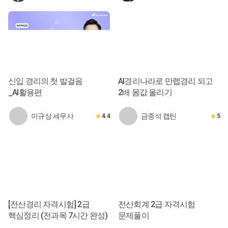
신입 경리의 첫 발걸음
AI경리나라로 만렙경리 되고
_AI활용편
2배 몸값 올리기
이규상 세무사
금종석 캡틴
4.4
5
[전산경리 자격시험] 2급
전산회계 2급 자격시험
핵심정리 (전과목 7시간 완성)
문제풀이