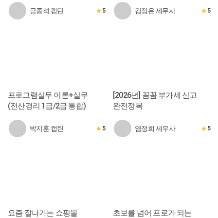
금종석 캡틴
김정은 세무사
5
5
프로그램실무 이론+실무
[2026년] 꼼꼼 부가세 신고
(전산경리 1급/2급 통합)
완전정복
박지훈 캡틴
염정희 세무사
5
5
요즘 잘나가는 쇼핑몰
초보를 넘어 프로가 되는