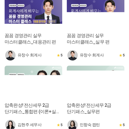
꼼꼼 경영관리 실무
꼼꼼 경영관리 실무
마스터클래스_대응관리 편
마스터클래스_실무 편
유창수 회계사
유창수 회계사
5
5
압축완성! 전산세무 2급
압축완성! 전산세무 2급
단기패스_통합편 (이론+실무
단기패스_실무편
10시간 완성)
김현주 세무사
민향숙 캡틴
5
5