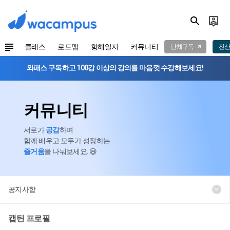
클래스
로드맵
항해일지
커뮤니티
단체구독
전산
와패스 구독하고 100강 이상의 강의를 마음껏 수강해보세요!
커뮤니티
서로가
공감
하며
함께 배우고 모두가 성장하는
즐거움
을 나눠보세요. 😃
공지사항
캡틴 프로필