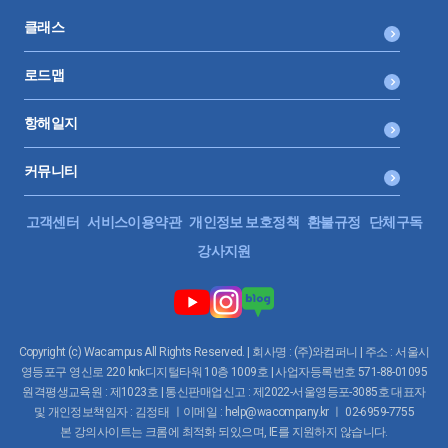
클래스
로드맵
항해일지
커뮤니티
고객센터
서비스이용약관
개인정보 보호정책
환불규정
단체구독
강사지원
Copyright (c) Wacampus All Rights Reserved. | 회사명 : (주)와컴퍼니 | 주소 : 서울시
영등포구 영신로 220 knk디지털타워 10층 1009호 | 사업자등록번호 571-88-01095
원격평생교육원 : 제1023호 | 통신판매업신고 : 제2022-서울영등포-3085호 대표자
및 개인정보책임자 : 김정태 ㅣ이메일 : help@wacompany.kr ㅣ 02-6959-7755
본 강의사이트는 크롬에 최적화 되있으며, IE를 지원하지 않습니다.