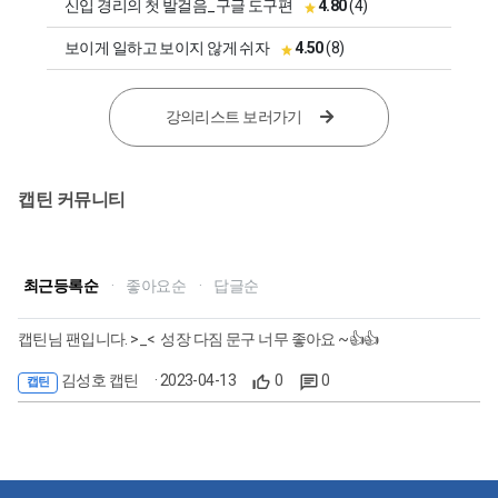
신입 경리의 첫 발걸음_구글 도구편
4.80
(4)
보이게 일하고 보이지 않게 쉬자
4.50
(8)
강의리스트 보러가기
캡틴 커뮤니티
최근등록순
·
좋아요순
·
답글순
캡틴님 팬입니다. >_< 성장 다짐 문구 너무 좋아요 ~👍👍
김성호 캡틴
· 2023-04-13
0
0
캡틴