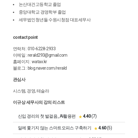
논산대건고등학교 졸업
중앙대학교 경영학부 졸업
세무법인청년들 수원시청점 대표세무사
contact point
연락처 : 010-6228-2933
이메일 : rerald293@gmail.com
홈페이지 : watax.kr
블로그 : blog.naver.com/rerald
관심사
시스템, 경영, 테슬라
이규상 세무사의 강의 리스트
신입 경리의 첫 발걸음_AI활용편
4.40
(7)
일에 쫓기지 않는 스마트오피스 구축하기
4.60
(5)