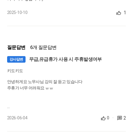
24.
주 16시간 근로자의 법내연장근로 가산수당, 지급해야 하나요?
1
2025-10-10
단시간 근로자의 초과근로
0:02:43
25.
저희 회사는 1시간 단위로 연장근무를 인정하는데, 분단위도 인
정해줘야 할까요?
질문답변
6개 질문답변
분 단위 연장근로 인정 가능여부
무급,유급휴가 사용 시 주휴발생여부
강사답변
0:02:01
키도키도
26.
대체공휴일에 출근한 경우, 휴일근로수당을 지급해야 하나요?
안녕하게요 노무사님 강의 잘 듣고 있습니다
휴일근로시간 산정 방법
주휴가 너무 어려워요 ㅠㅠ
0:03:51
27.
연장근로수당과 야간근로수당, 중복으로 지급해야 하나요?
1. 휴가의 명칭에 관계없이 무급휴가나 유급휴가를 주중에 2-3일 사
야간근로시간 산정 방법
2
2026-06-04
0
·
용했다면 휴가는 회사의 승인을 받은거니 근로제공의무가 없는거고,
0:02:50
때문에 나머지 휴가가 아닌 날을 개근했으면 주휴수당을 지급해줘야
하는게 맞나요?