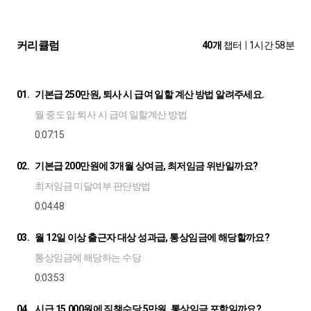
커리큘럼
40개
챕터
|
1시간 58분
01.
기본급 250만원, 퇴사 시 급여 일할 계산 방법 알려주세요.
월 중도 입·퇴사 시 급여 일할계산 방법
0:07:15
02.
기본급 200만원에 3개월 상여금, 최저임금 위반일까요?
최저임금 미달여부 판단방법
0:04:48
03.
월 12일 이상 출근자 대상 성과급, 통상임금에 해당할까요?
통상임금에 해당하는 수당
0:03:53
04.
시급 15,000원에 직책수당 5만원, 통상임금 포함일까요?