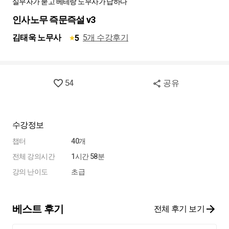
실무자가 묻고 베테랑 노무사가 답하다
인사노무 즉문즉설 v3
김태욱 노무사
5개 수강후기
5
54
공유
수강정보
챕터
40개
전체 강의시간
1시간 58분
강의 난이도
초급
베스트 후기
전체 후기 보기