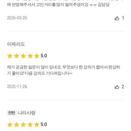
근로계약서 작성 전 퇴사 시 근로계약서 작성해야 하는지 여부
에 반영해주셔서 고민거리를 많이 덜어주셨어요 ㅠㅠ 감삼당
0:01:53
1
2026-05-26
17.
저희 회사는 전자 근로계약 시스템으로 작성하는데, 이것도 유효
한가요?
전자적 방식에 의한 근로계약서 작성의 유효성
이제라도
0:01:24
5.0
18.
아르바이트생이 3.3%만 공제하고 싶다는데, 해도 될까요?
제가 궁금한 질문이 많이 있네요. 무엇보다 한 강의가 짧아서 완강하
아르바이트 직원의 사업소득자(3.3%) 계약 유효성
기 좋아요! 다음 강의도 기다려집니다~
0:04:03
2
2025-11-26
19.
근로계약서에 있는 1개월 전 사직서 제출 의무, 반드시 지켜야 하
나요?
근로계약서상 1개월 전 사직서 제출 조항의 유효성
0:02:53
나라사랑
5.0
20.
기간제 근로계약을 매년 새로 체결하면 정규직 전환하지 않아도
되나요?