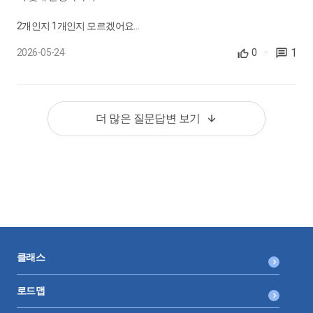
일주일 내내 연차를 쓰거나, 일주일내내 유급병가, 유급가족돌봄휴가
32.
임신기 근로시간 단축 근무자, 휴게시간 30분만 부여해도 되나
를 쓴 근로자에게도 형평성차원에서 주휴수당을 챙겨주면 되는건가
2개인지 1개인지 모르겠어요
요?
요
임신기·육아기 근로시간 단축자 휴게시간
1
2026-05-24
0
·
(소규모협회여서 자세한규정이 없어요)
0:01:23
1) 5/10 주휴, 5/17주휴>>> 2개발생
33.
점심시간을 30분만 부여하고 1시간에 10분씩 휴게시간을 부여
해도 되나요?
더 많은 질문답변 보기
휴게시간의 분할 부여
2)주휴는 7일당 1개 발생하니까
0:01:46
5/6-5/18까지 일수가(토일포함) 13일이니. 13÷7=1.857 이니까 주휴
34.
휴게시간에 일을 시켜도 되나요?
수당은 1개 발생
휴게시간 유급처리 시 근로시간 해당여부
0:01:56
클래스
35.
4시간 아르바이트생, 휴게시간 부여해야 하나요?
4시간 근무자 휴게시간 부여방법
로드맵
0:01:56