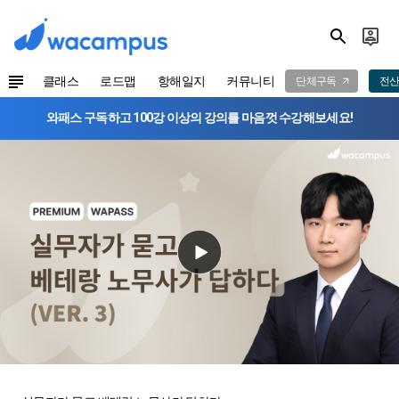
클래스
로드맵
항해일지
커뮤니티
단체구독
전산
와패스 구독하고 100강 이상의 강의를 마음껏 수강해보세요!