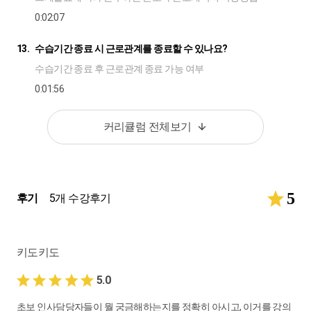
0:02:07
13.
수습기간 종료 시 근로관계를 종료할 수 있나요?
수습기간 종료 후 근로관계 종료 가능 여부
0:01:56
14.
수습직원에게 급여의 50%만 지급해도 될까요?
커리큘럼 전체보기
수습기간 중 50%의 급여만 지급 가능 여부
0:02:32
15.
수습기간이 끝나고 연봉조정 시 근로계약서는 어떻게 작성해야
5
후기
5개 수강후기
하나요?
수습기간 종료 후 연봉인상 시 근로계약서 작성방법
0:02:57
키도키도
16.
근로자가 2일 일하고 퇴사했어요, 근로계약서 작성 안 해도 되나
5.0
요?
초보 인사담당자들이 뭘 궁금해하는지를 정확히 아시고, 이거를 강의