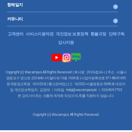
항해일지
36.
병원입니다. 12시간 초과하여 연장근로, 휴게시간 부여 안해도
되나요?
커뮤니티
근로시간 및 휴게시간의 특례 사업
0:02:36
고객센터
서비스이용약관
개인정보 보호정책
환불규정
단체구독
강사지원
37.
건설업을 하지 않는 일반 회사에도 휴게시설 설치가 의무인가요?
휴게시설의 설치
0:02:36
Copyright (c) Wacampus All Rights Reserved. | 회사명 : (주)와컴퍼니 | 주소 : 서울시
38.
병원에서 목요일, 일요일 쉬는데, 목요일에 근무하면 휴일근로인
영등포구 영신로 220 knk디지털타워 10층 1009호 | 사업자등록번호 571-88-01095
가요?
원격평생교육원 : 제1023호 | 통신판매업신고 : 제2022-서울영등포-3085호 대표자
토요일의 법적 성질(휴일과 휴무일 구분)
및 개인정보책임자 : 김정태 ㅣ이메일 : help@wacompany.kr ㅣ 02-6959-7755
본 강의사이트는 크롬에 최적화 되있으며, IE를 지원하지 않습니다.
0:02:22
39.
설연휴와 토요일이 겹치면 유급휴일수당을 지급해야 하나요?
Copyright (c) Wacampus All Rights Reserved.
공휴일과 휴무일, 휴일이 겹치는 경우 처리방법
0:02:51