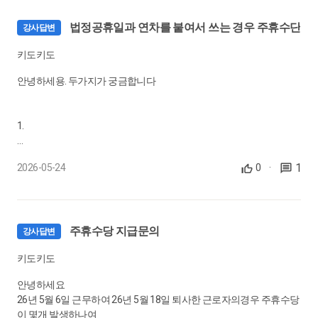
28.
경비원에게 연장근로수당, 휴일근로수당, 야간근로수당 모두 지
급해야 하나요?
아니면 무급인지 유급휴가인지에 따라 주휴발생여부가 달라지는건
법정공휴일과 연차를 붙여서 쓰는 경우 주휴수단
강사답변
가요?
감시·단속적 근로자의 근로시간
키도키도
0:04:44
안녕하세용. 두가지가 궁금합니다
29.
격일제 근로자들의 근로시간 계산방법이 궁금합니다.
2. 주중에 2-3일 무급난임휴가, 유급난임휴가를 사용했다면
격일제 근로자의 근로시간
1.
이런 휴가사용으로눈 불이익이 있어서는 안되니까
0:05:54
26년 2월에
무급,유급 난임휴가 사용한 주의 주휴수당은 무조건 지급해야라나요?
1
2026-05-24
0
·
30.
특정기간 1주 52시간 초과 근로시, 근로시간 어떻게 설계하나요?
2.16-2.18 설연휴이고, 2.19-2.20 이틀 연차를 사용했다면 2.22주휴수
당은 발생하지 않는건가요??
1주 52시간 초과하여 근로해야 하는 경우
0:06:36
주휴수당 지급문의
강사답변
31.
8시간 근무 후 연장근로시, 4시간마다 휴게시간 부여해야 하나
2.
요?
키도키도
만약 사업장에서 2.22주휴를 인정하여 급여삭감을 안했다면
연장근로시간에 휴게시간 부여의무
안녕하세요
0:01:11
26년 5월 6일 근무하여 26년 5월 18일 퇴사한 근로자의경우 주휴수당
이 몇개 발생하나여