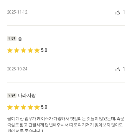
기간제 근로계약 반복 갱신 시 정규직 전환여부
1
2025-11-12
0:02:48
21.
근로계약서상 소정근로시간과 휴게시간을 고려해서 1일 근로시
간을 어떻게 산정하나요?
승
1일 소정근로시간 및 휴게시간
5.0
0:02:48
22.
주 40시간 계약자가 특정 주에 15시간 미만 근무 시 주휴수당, 지
1
2025-10-24
급해야 하나요?
주휴수당 발생 기준이 되는 근로시간
0:01:46
나라사랑
23.
13시~22시30분 근무(1시간 휴게시간 포함) 시 연장근로시간은
5.0
어떻게 산정하나요?
연장근로시간 산정 방법
급여 계산 업무가 케이스가 다양해서 헷갈리는 것들이 많았는데, 즉문
즉설로 짧고 간결하게 답변해주셔서 따로 여기저기 찾아보지 않아도
0:02:41
되어 너무 좋습니다 :)