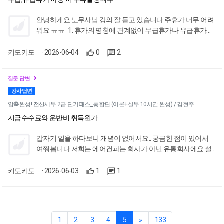
안녕하게요 노무사님 강의 잘 듣고 있습니다 주휴가 너무 어려
워요 ㅠㅠ 1. 휴가의 명칭에 관계없이 무급휴가나 유급휴가를
주중에 2-3일 사용했다면 휴가는 회사의 승인을 받은거니 근
로제공의무가 없는거고, 때문에 나머지 휴가가 아닌 날을 개근
키도키도
· 2026-06-04
0
2
했으면 주휴수당을 지급해줘야하는게 맞나요? 아니면 무급인
지 유급휴가인지에 따라 주휴발생여부가 달라지는건가요? 2.
질문 답변
주중에 2-3일 무급난임휴가, 유급난임휴가를 사용했다면 이런
강사답변
휴가사용으로눈 불이익이 있어서는 안되니까 무급,유급 난임
휴가 사용한 주의 주휴수당은 무조건 지급해야라나요?
압축완성! 전산세무 2급 단기패스_통합편 (이론+실무 10시간 완성) / 김현주 세무사
지급수수료와 운반비 취득원가
갑자기 일을 하다보니 개념이 없어서요.. 궁금한 점이 있어서
여쭤봅니다 저희는 에어컨파는 회사가 아닌 유통회사에요 설
치비는 지급수수료나 수수료비용이라고 하셨는데요, 예를들
어 냉난방기 교체하는데 1천만원이 들었고, 운반비 500 설치비
키도키도
· 2026-06-03
1
1
300 이 부수적으로 들었다면 계정과목은 비품 1천만원, 운반비
500, 지급수수료 300 이렇게 따로 잡는게 말씀하신 내용인거
죠? 저희 회사가 잘못하나 싶은게 저희는 비품관리&감가상각
할때, 물건값 그 자체에다 운반비나 설치비 같은 각종 부대비용
1
2
3
4
5
»
133
을 전부 포함한 1,800을 에어컨 가격으로 잡고 있거든요 이게