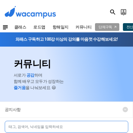
클래스
로드맵
항해일지
커뮤니티
단체구독
전산
와패스 구독하고 100강 이상의 강의를 마음껏 수강해보세요!
커뮤니티
서로가
공감
하며
함께 배우고 모두가 성장하는
즐거움
을 나눠보세요. 😃
공지사항