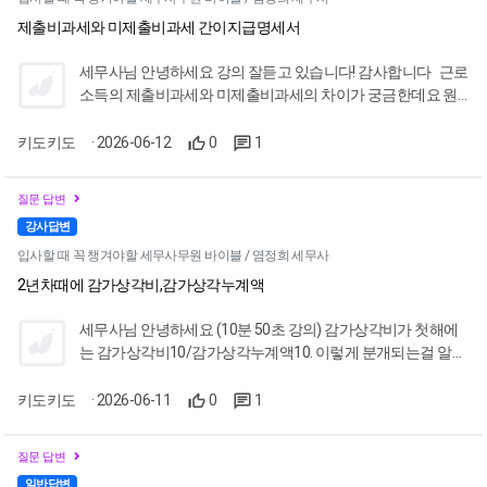
제출비과세와 미제출비과세 간이지급명세서
세무사님 안녕하세요 강의 잘듣고 있습니다! 감사합니다 근로
소득의 제출비과세와 미제출비과세의 차이가 궁금한데요 원
천세신고서: 제출비과세만 반영 간이지급명세서: 제출비과세,
미제출비과세 모두 미반영, 과세급여만 반영 지급명세서: 제출
키도키도
· 2026-06-12
0
1
비과세만 반영 이 내용이 맞나용?
질문 답변
강사답변
입사할 때 꼭 챙겨야할 세무사무원 바이블 / 염정희 세무사
2년차때에 감가상각비,감가상각누계액
세무사님 안녕하세요 (10분 50초 강의) 감가상각비가 첫해에
는 감가상각비10/감가상각누계액10. 이렇게 분개되는걸 알았
는데 두번째해에는 감가상각비10/감가상각누계액20 이렇게
분개가 되나요??
키도키도
· 2026-06-11
0
1
질문 답변
일반답변