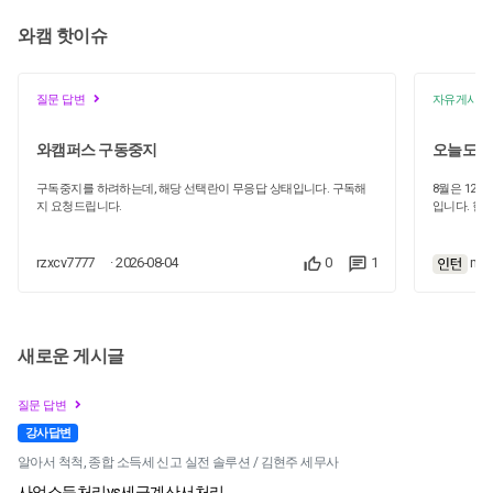
와캠 핫이슈
질문 답변
자유게시판
와캠퍼스 구동중지
오늘도 한
구독중지를 하려하는데, 해당 선택란이 무응답 상태입니다. 구독해
8월은 12
지 요청드립니다.
입니다. 현재
신고를 마쳐
에서 법인세
현진 세무사
rzxcv7777
· 2026-08-04
0
1
mes
택했습니다.
매우 인상 
경력자에게 
이론은 공부
막하고 스트
새로운 게시글
니다. 처음 수강한 '결산을 위한 법인세 기초' 챕터에서는 신설법인의
경우 회계연
점을 배웠습
질문 답변
을 꼼꼼히 
강사답변
주의해야겠다
시기별로 처
알아서 척척, 종합 소득세 신고 실전 솔루션 / 김현주 세무사
료 요청 기
으나, 저처
사업소득처리vs세금계산서처리