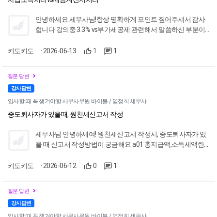
니다. 강의 
업체에 발송할
안녕하세요 세무사님!항상 명확하게 포인트 짚어주셔서 감사
가치세 신고
다. 좋은 
합니다 강의중 3.3% vs부가세공제 관련해서 말씀하신 부분이
로 감사드립니
궁금해서 질문드려요 어차피 합산과세가 되기 때문에 세액에
세 강의를 
는 큰 차이가 없다고 하셨는데, 아래의 경우도 말씀하신 내용에
키도키도
· 2026-06-13
1
1
해당되는 사례일까요?? (사례)개인사업자 대표의 강의를 세금
계산서처리vs사업소득처리 세금신고 잘못했다가 가산세나오
질문 답변
면 제가 물어내야하니까 되게 스트레스를 받았는데, 말씀하신
강사답변
내용대로라면 스트레스를 크게 받지 않아도 되겠다 싶어서
요...
입사할 때 꼭 챙겨야할 세무사무원 바이블 / 염정희 세무사
중도퇴사자가 있을때, 원천세신고서 작성
세무사님 안녕하세여! 원천세신고서 작성시, 중도퇴사자가 있
을 때 신고서 작성방법이 궁금해요 a01 총지급액,소득세액란
에는 중도퇴사자가 퇴사월 지급받는 급여액과 퇴사월에 중도
퇴사자가 납부한 소득세를 포함해서 기입하고, a02에는 중도
키도키도
· 2026-06-12
0
1
퇴사자가 당해년도에 지급받은 총급여액, 원천징수영수증상
차감징수세액 입력하는게 맞는지 궁금해요!
질문 답변
강사답변
입사할 때 꼭 챙겨야할 세무사무원 바이블 / 염정희 세무사