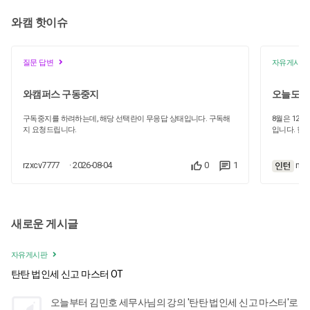
와캠 핫이슈
질문 답변
자유게시판
와캠퍼스 구동중지
오늘도 한
구독중지를 하려하는데, 해당 선택란이 무응답 상태입니다. 구독해
8월은 12
지 요청드립니다.
입니다. 현재
신고를 마쳐
에서 법인세
현진 세무사
rzxcv7777
· 2026-08-04
0
1
mes
택했습니다.
매우 인상 
경력자에게 
이론은 공부
막하고 스트
새로운 게시글
니다. 처음 수강한 '결산을 위한 법인세 기초' 챕터에서는 신설법인의
경우 회계연
점을 배웠습
자유게시판
을 꼼꼼히 
탄탄 법인세 신고 마스터 OT
주의해야겠다
시기별로 처
료 요청 기
오늘부터 김민호 세무사님의 강의 '탄탄 법인세 신고 마스터'로
으나, 저처