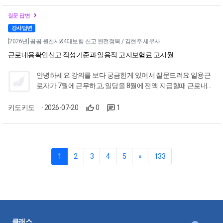
질문 답변
강사답변
[2026년] 꼼꼼 원천세&4대보험 신고 완전정복 / 김현주 세무사
근로내용확인신고 작성기준과 일용직 고지보험료 고지월
안녕하세요 강의를 보다 궁금한게 있어서 질문드려요 일용근
로자가 7월에 근무하고, 일당을 8월에 전액 지급할때 근로내용
확인신고와 보험료는 언제 고지가 되는건지 궁금합니다 근로
내용확인신고는 8/15까지 신고하는게 맞는지와 이 일용직
키도키도
· 2026-07-20
0
1
에 대한 고용산재 보험료는 8월고지보험료에 합산되어서 나오
는지가 궁금합니다
1
2
3
4
5
»
133
클래스