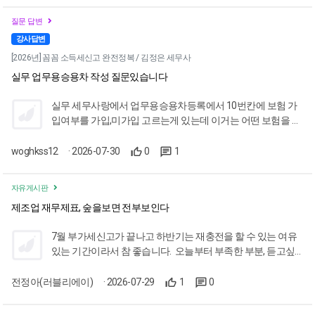
가장 유익했던 부분은 시기별로 처리해야 할 업무를 상세히 알
질문 답변
려주신 것입니다. 법인세 자료 요청 기한과 법인 통장 정리 시
기 등은 경력자에게는 당연할 수 있으나, 저처럼 연차가 낮고
강사답변
사수가 없는 사람에게는 소중한 정보였습니다. 강의 자료에 포
[2026년] 꼼꼼 소득세신고 완전정복 / 김정은 세무사
함된 '결산 자료 안내문 예시'를 참고하여, 추후 업체에 발송할
실무 업무용승용차 작성 질문있습니다
안내문 내용도 한층 더 보완할 예정입니다. 앞서 부가가치세 신
고 때도 와캠퍼스 강의 덕분에 무사히 잘 마칠 수 있었습니다.
실무 세무사랑에서 업무용승용차등록에서 10번칸에 보험 가
좋은 강의를 해주신 세무사님과 와캠퍼스 관계자분들께 진심
입여부를 가입,미가입 고르는게 있는데 이거는 어떤 보험을 말
으로 감사드립니다. 이번 6월 말 법인세 신고 역시 현재 수강 중
하는건가요?
인 법인세 강의를 바탕으로 철저히 준비해 완벽하게 마치겠습
woghkss12
· 2026-07-30
0
1
니다~!!
자유게시판
제조업 재무제표, 숲을보면 전부보인다
7월 부가세신고가 끝나고 하반기는 재충전을 할 수 있는 여유
있는 기간이라서 참 좋습니다. 오늘부터 부족한 부분, 듣고싶
은 강의 시작입니다!!! 8월에 법인세 중간예납신고/납부를 대
비해서 제조업 상반기 결산 전에 '제조업 재무제표, 숲을 보면
전정아(러블리에이)
· 2026-07-29
1
0
전부보인다' 이상화세무사님의 강의를 들어볼까로 시작했는
데 멈출 수가 없어서 순식간에 완강을 했습니다. 원가의 흐름