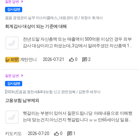
질문 답변
이나 제조원가명세서의 중요성은 알지만 이론은 어렵기도 했
강사답변
는데 제조업뿐 아니라 모든 업종의 손익계산서의 수익성, 재무
제표의 안정성, 현금의유동성 등 그 내용들을 이해하기 쉽고
꼼꼼 경영관리 실무 마스터클래스_대응관리 편 / 유창수 회계사
명확하게 알려주셨어요 건설업이나 은행에 대출이 있는 거래
회계감사 대상이 되는 기준에 대해
처들은 결산시 유동비율, 부채비율을 확인하고 조정하기도 했
었는데요 재무상태표가 세금을 내기 위한 것 뿐 아니라 그 결
전년도말 자산총액 또는 매출액이 500억원 이상인 경우 외부
과나 영향력에 무게감도 느꼈습니다. 강의를 반복해서 듣다보
감사 대상이라고 하셨는데, 3강에서 알려주셨던 자산총액 1천
면 세무사님 말씀대로 예쁜 재무제표를 만들 수 있을 것 같아요
억원 이상인 상장사만 감사대상이라는건, 일반적인 회계감사
~화이팅!!!
와 내부회계관리에 대한 감사가 별개로 있는 것인가요?
계탄언니
· 2026-07-21
0
2
질문 답변
강사답변
[2026년] 꼼꼼 원천세&4대보험 신고 완전정복 / 김현주 세무사
고용보험 납부제외
헷갈리는 부분이 있어서 질문드립니당. 아래내용으로 이해했
는데 맞는건지 아닌건지 헷갈립니다 ㅠㅠ 만65세이상 일용근
로자: 근로자실업급여보험료와 사업주실업급어보험료 납부제
외, 사업주고용안정보험료는 납부 초단시간근로자: 고용보험
키도키도
· 2026-07-20
0
1
료자체가 근로자와 사업주 납부 제외