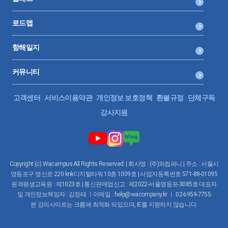
로드맵
항해일지
커뮤니티
고객센터
서비스이용약관
개인정보 보호정책
환불규정
단체구독
강사지원
Copyright (c) Wacampus All Rights Reserved. | 회사명 : (주)와컴퍼니 | 주소 : 서울시
영등포구 영신로 220 knk디지털타워 10층 1009호 | 사업자등록번호 571-88-01095
원격평생교육원 : 제1023호 | 통신판매업신고 : 제2022-서울영등포-3085호 대표자
및 개인정보책임자 : 김정태 ㅣ이메일 : help@wacompany.kr ㅣ 02-6959-7755
본 강의사이트는 크롬에 최적화 되있으며, IE를 지원하지 않습니다.