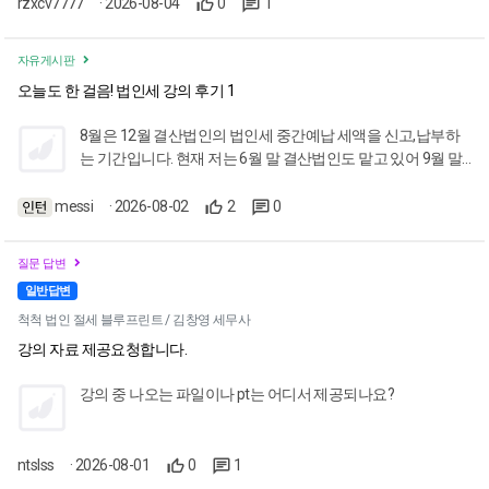
rzxcv7777
· 2026-08-04
0
1
자유게시판
오늘도 한 걸음! 법인세 강의 후기 1
8월은 12월 결산법인의 법인세 중간예납 세액을 신고,납부하
는 기간입니다. 현재 저는 6월 말 결산법인도 맡고 있어 9월 말
까지 법인세 신고를 마쳐야 하기에 법인세 강의 수강을 시작했
습니다. 와캠퍼스에서 법인세를 공부하는 것은 처음이라 여러
messi
· 2026-08-02
2
0
강의를 찾아본 끝에, 신현진 세무사님의 <꼼꼼 결산&법인세 신
고 완전정복>을 가장 먼저 선택했습니다. "기초부터 꼼꼼하게,
질문 답변
실무는 정확하게"라는 소개 문구가 매우 인상 깊었기 때문입니
일반답변
다. 이 강의는 특히 신입부터 3년 이내의 경력자에게 꼭 필요한
실무 포인트를 짚어주는 과정입니다. 그동안 이론은 공부했으
척척 법인 절세 블루프린트 / 김창영 세무사
나 막상 실무를 많이 접하지 못해 신고 기간마다 막막하고 스트
강의 자료 제공요청합니다.
레스를 받았는데요. 이번 기회에 제대로 배워보고자 합니다. 처
음 수강한 '결산을 위한 법인세 기초' 챕터에서는 신설법인의
강의 중 나오는 파일이나 pt는 어디서 제공되나요?
경우 회계연도 설정에 따라 법인세가 달라지므로 주의해야 한
다는 점을 배웠습니다. 앞으로 담당할 업체 중 신설법인이 있다
면 이 부분을 꼼꼼히 체크하고, 특히 법인 설립 전 지출 금액이
ntslss
· 2026-08-01
0
1
누락되지 않도록 주의해야겠다고 생각했습니다. 오늘 강의 중