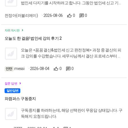
법인세 다지기를 시작하려고 합니다. 그동안 법인세 신고 기간
니다. 강의 
업체에 발송할
에 쫓기듯 세무조정과 신고를 해왔다면, 이번 강의를 통해 법
가치세 신고
인세 서식과 관련된 세무조정, 재무제표 계정과목과 관련된 세
전정아(러블리에이)
· 2026-08-06
0
0
다. 좋은 
무조정을 자세히 들여다보고 실력을 한 단계 더 끌어올릴 수
로 감사드립니
세 강의를 
있는 좋은 기회가 될 것 같아 기대가 많습니다. 앞으로 공부할
자유게시판
내용을 정리해 보았습니다. 법인세의 체계적인 신고 순서의 중
오늘도 한 걸음! 법인세 강의 후기 2
요성(1~5단계) 당기순이익에서 출발하여 회계와 세법 간의 차
이를 조정함으로써 각 사업연도 소득금액을 구하는 세무조정
오늘은 <꼼꼼 결산&법인세 신고 완전정복> 과정 중 결산의 피
세무조정의 효과: 소득금액의 변동(법인의 소득금액 증가 또는
크 강의를 수강했습니다. 세무사님께서 결산 프로세스부터 법
감소) 및 소득금액 변동에 따른 소득처분 발생(귀속자를 확인
인 통장 업로드 및 정리 방법까지 세세하게 짚어주셔서, 기존에
하여 귀속자에게도 세금 과세)
알고 있었던 내용을 다시 한번 확실하게 복습할 수 있는 유익한
messi
· 2026-08-04
0
0
시간이었습니다. 그동안 업무를 하면서 외상매출금과 미수금,
외상매입금과 미지급금을 정확히 구분하느라 불필요한 시간
질문 답변
을 쏟곤 했는데, 실무적으로 구분이 모호한 부분들은 앞으로 하
일반답변
나로 통일하여 효율적으로 정리하려고 합니다. 실무에 꼭 필요
한 알찬 강의 덕분에 오늘도 한 걸음 더 성장했습니다. 감사합
와캠퍼스 구동중지
니다~!!
구독중지를 하려하는데, 해당 선택란이 무응답 상태입니다. 구
독해지 요청드립니다.