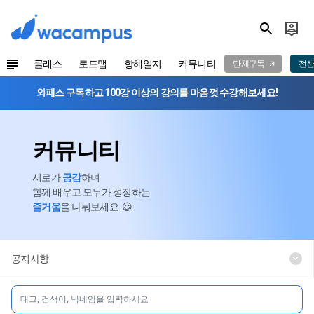
클래스
로드맵
항해일지
커뮤니티
단체구독
전산
와패스 구독하고 100강 이상의 강의를 마음껏 수강해보세요!
커뮤니티
서로가
공감
하며
함께 배우고 모두가 성장하는
즐거움
을 나눠보세요. 😃
공지사항