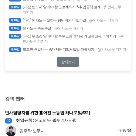
[마감] 반드시 알아야 할 근로계약서 & 취업규칙 설계
@인사노무
제 02강
다지기
[마감] 인사노무 잘하는 담당자의 비밀파일
@인사노무 다지기
제 03강
인사노무 즉문즉설
@인사노무 다지기
제 04강
[마감] 무조건 알아야 할 특수고용 종사자의 고용산재 파헤치기
@
제 05강
인사노무 다지기
모르면 큰일나는 중대재해기업처벌법 파헤치기
@인사노무 다지기
제 06강
상세보기
강의 챕터
인사담당자를 위한 흩어진 노동법 하나로 맞추기
취업규칙 : 신고의무, 필수기재사항
10
김우탁 노무사
0:05:34