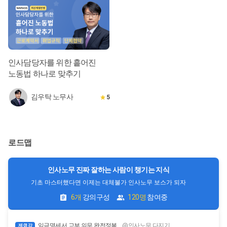
인사담당자를 위한 흩어진
노동법 하나로 맞추기
김우탁 노무사
5
로드맵
인사노무 진짜 잘하는 사람이 챙기는 지식
기초 마스터했다면 이제는 대체불가 인사노무 보스가 되자
6개
강의구성
120명
참여중
임금명세서 교부 의무 완전정복
@인사노무 다지기
제 01강