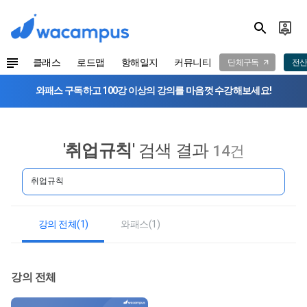
클래스
로드맵
항해일지
커뮤니티
단체구독
전산
와패스 구독하고 100강 이상의 강의를 마음껏 수강해보세요!
'
취업규칙
' 검색 결과
14건
강의 전체(1)
와패스(1)
강의 전체