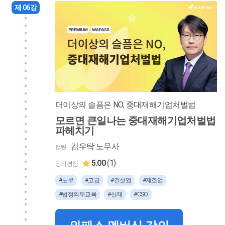
제 06강
더이상의 슬픔은 NO, 중대재해기업처벌법
모르면 큰일나는 중대재해기업처벌법
파헤치기
김우탁 노무사
캡틴
5.00
(1)
강의평점
#노무
#고급
#건설업
#제조업
#법정의무교육
#산재
#CSO