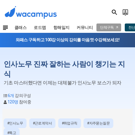
클래스
로드맵
항해일지
커뮤니티
단체구독
전산
와패스 구독하고 100강 이상의 강의를 마음껏 수강해보세요!
인사노무 진짜 잘하는 사람이 챙기는 지
식
기초 마스터했다면 이제는 대체불가 인사노무 보스가 되자
6개
강의구성
120명
참여중
#인사노무
#근로계약서
#취업규칙
#자주묻는질문
#특고