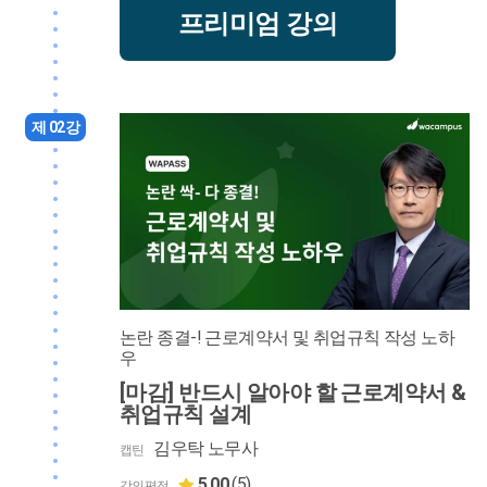
프리미엄 강의
제 02강
논란 종결-! 근로계약서 및 취업규칙 작성 노하
우
[마감] 반드시 알아야 할 근로계약서 &
취업규칙 설계
김우탁 노무사
캡틴
5.00
(5)
강의평점