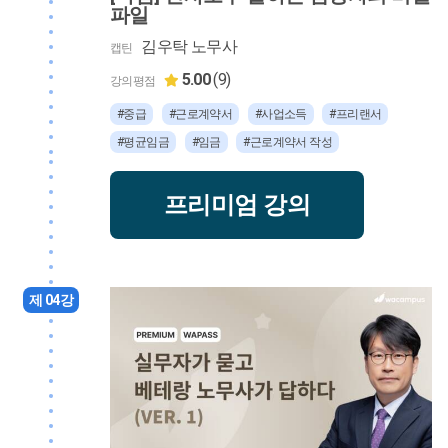
파일
김우탁 노무사
캡틴
5.00
(9)
강의평점
#중급
#근로계약서
#사업소득
#프리랜서
#평균임금
#임금
#근로계약서 작성
프리미엄 강의
제 04강