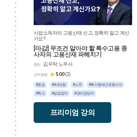
사업소득자의 고용산재 신고, 정확히 알고 계신
가요?
[마감] 무조건 알아야 할 특수고용 종
사자의 고용산재 파헤치기
김우탁 노무사
캡틴
5.00
(2)
강의평점
#중급
#4대보험
#노무
#특수형태근로종사자
#특고
#실업급여
#경리담당자
프리미엄 강의