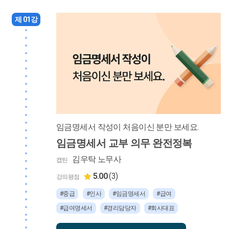
제 01강
임금명세서 작성이 처음이신 분만 보세요.
임금명세서 교부 의무 완전정복
김우탁 노무사
캡틴
5.00
(3)
강의평점
#중급
#인사
#임금명세서
#급여
#급여명세서
#경리담당자
#회사대표