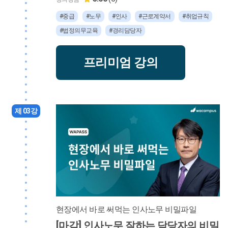
#중급
#노무
#인사
#근로계약서
#취업규칙
#법정의무교육
#경리담당자
프리미엄 강의
제 03강
현장에서 바로 써먹는 인사노무 비밀파일
[마감] 인사노무 잘하는 담당자의 비밀