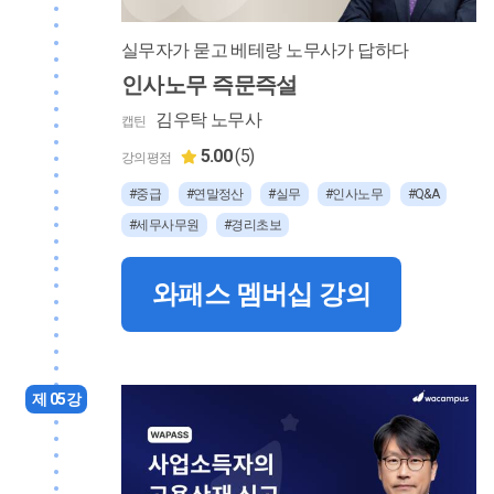
실무자가 묻고 베테랑 노무사가 답하다
인사노무 즉문즉설
김우탁 노무사
캡틴
5.00
(5)
강의평점
#중급
#연말정산
#실무
#인사노무
#Q&A
#세무사무원
#경리초보
와패스 멤버십 강의
제 05강