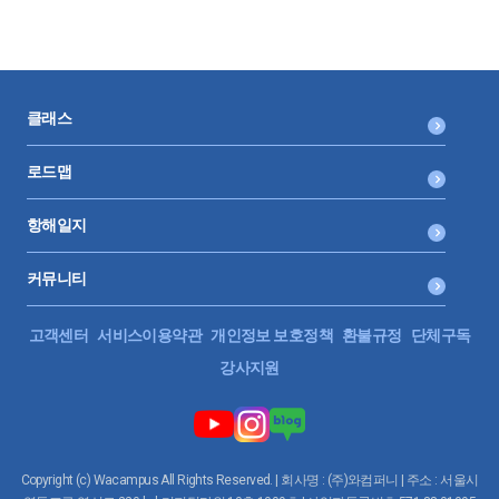
44.
피부양자 자격요건이 어떻게 변동되나요?(2022년 개정)
다음해에 보수총액신고 하고, 4월 건보료 정산이 되면
0:05:36
그때 추가금은 모두 회사 몫이니 그때 비용이 올라가니까
45.
신입직원이 대표자보다 보수를 많이 받아도 되나요?
이렇게 하나 저렇게 하나 같은걸까요?
클래스
0:03:31
로드맵
46.
근속 1년 미만인 입사연도분 연차휴가 지급해야 하나요?
직원이 대출이나 일 때문에 4대보험 납부현황을 달라고 했을때 고지
금액과 다를텐데 그땐 문제가 없을까요??
항해일지
0:04:08
커뮤니티
47.
월급이 감소되면 근로계약서 다시 작성해야 할까요?
궁금한게 많습니다.
0:02:52
고객센터
서비스이용약관
개인정보 보호정책
환불규정
단체구독
소중한 답변 부탁드립니다.
강사지원
48.
1개월 근무한 수습사원 즉시 해고 가능한가요?
0:05:55
49.
퇴사 통보 후 무단결근하는 경우 무급 처리 될까요?
Copyright (c) Wacampus All Rights Reserved. | 회사명 : (주)와컴퍼니 | 주소 : 서울시