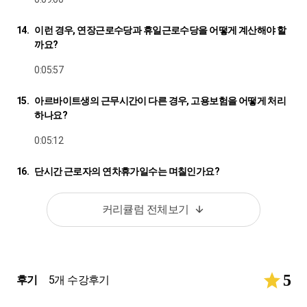
14.
이런 경우, 연장근로수당과 휴일근로수당을 어떻게 계산해야 할
까요?
0:05:57
15.
아르바이트생의 근무시간이 다른 경우, 고용보험을 어떻게 처리
하나요?
0:05:12
16.
단시간 근로자의 연차휴가일수는 며칠인가요?
0:06:04
커리큘럼 전체보기
17.
미리 근로소득을 예상해 보수월액변경신고가 가능한가요?
0:08:04
5
후기
5개 수강후기
18.
결근공제는 일할계산하면 될까요?