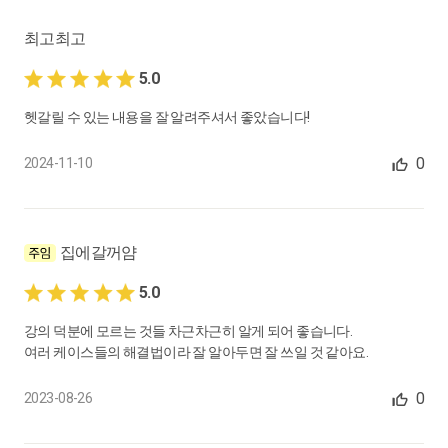
0:06:02
최고최고
19.
퇴직금 결정액에서 대여금만큼 차감 후 지급 가능한가요?
5.0
0:03:57
헷갈릴 수 있는 내용을 잘 알려주셔서 좋았습니다!
20.
입사 첫 달에는 건강보험료와 국민연금은 공제하지 않는 건가요?
0
2024-11-10
0:04:14
21.
월급여가 삭감되면 퇴직금은 어떻게 계산하나요?
0:06:46
집에갈꺼얌
5.0
22.
이와 같은 상여금이 통상임금에 해당이 되나요?
강의 덕분에 모르는 것들 차근차근히 알게 되어 좋습니다.
0:08:34
여러 케이스들의 해결법이라 잘 알아두면 잘 쓰일 것 같아요.
23.
유급 휴직시, 4대 보험료를 면제받을 수 있나요?
0
2023-08-26
0:05:38