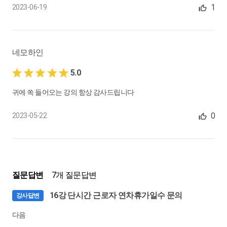
1
하나요?
2023-06-19
0:04:59
30.
포괄임금제에서 시간급 통상임금과 휴일근로수당을 산정하는
네모하인
방법
5.0
0:03:40
귀에 쏙 들어오는 강의 항상 감사드립니다
31.
육아기 근로시간 단축시 연장 근로수당은 지급하지 않아도 되나
요?
0
2023-05-22
0:04:44
32.
휴일근로 시, 근로수당 계산과 휴일대체가 가능한가요?
0:05:57
질문답변
7개 질문답변
33.
국민연금 적용 제외 근로자 유형
16강 단시간 근로자 연차휴가일수 문의
강사답변
0:08:26
다음