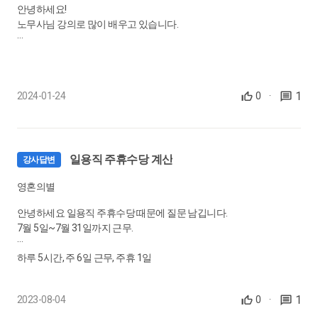
안녕하세요!
34.
근로자가 연차휴가를 사용하지 않았을 경우, 퇴직 시 며칠을 보상
노무사님 강의로 많이 배우고 있습니다.
해야 하나요?
0:06:44
단시간 근로자 관련해서 궁금한게 있는데요,
35.
지각 후 연장근로, 연장근로수당과 야간근로수당은 어떻게 계산
1
2024-01-24
0
·
하나요?
1년미만의 단시간 근로자의 경우에도 한달 만근 시, 연차 하루씩 부여
0:03:34
되는건가요??
일용직 주휴수당 계산
36.
육아휴직 후, 육아기 근로시간 단축 사용과 거부사유
강사답변
0:03:59
영혼의별
감사합니다~~
안녕하세요 일용직 주휴수당 때문에 질문 남깁니다.
37.
연장근무시 포괄임금제를 계산하는 방법
7월 5일~7월 31일까지 근무.
0:04:47
하루 5시간, 주 6일 근무, 주휴 1일
38.
관공서 휴일을 연차휴가로 대체했다면, 연차휴가수당은 어떻게
되나요?
1
2023-08-04
0
·
0:04:37
7/5~7/9 192,400원 + 주휴수당 38,480원