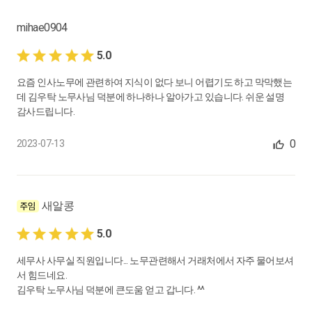
24.
밤샘 근무에 이어 소정근무, 근로시간을 어떻게 산정해야 하나
요?
mihae0904
0:04:26
5.0
25.
노무수령 거부의사 통지, 이렇게 해도 괜찮나요?
요즘 인사노무에 관련하여 지식이 없다 보니 어렵기도 하고 막막했는
데 김우탁 노무사님 덕분에 하나하나 알아가고 있습니다. 쉬운 설명
0:04:53
감사드립니다.
26.
근로계약기간을 초과하면 무기계약근로자로 전환이 되나요?
0
2023-07-13
0:05:00
27.
연차수당도 확정기여형 부담금 산정 시 산입 해야 하나요?
새알콩
0:05:04
5.0
28.
확정기여형 퇴직연금, 추가납이 있나요?
세무사 사무실 직원입니다... 노무관련해서 거래처에서 자주 물어보셔
서 힘드네요.
0:07:27
김우탁 노무사님 덕분에 큰도움 얻고 갑니다. ^^
29.
확정기여형 퇴직금 산정 시 육아기 근로시간 단축은 어떻게 처리