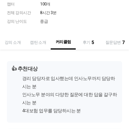
챕터
100개
전체 강의시간
8시간 3분
강의 난이도
중급
커리큘럼
5
7
강의 소개
캡틴 소개
후기
질문답변
👍
추천대상
경리 담당
자로 입사했는데 인사노무까지 담당하
시는 분
인사노무 분야의 다양한 질문에 대한 답을 갈구하
시는 분
4대보험 업무를 담당하시는 분