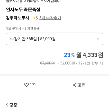
실무자가 묻고 베테랑 노무사가 답하다
인사노무 즉문즉설
김우탁 노무사
5개 수강후기
5
개별 구매 시 수강기간 옵션
23%
월 4,333원
67,600원
→
52,000원 / 12개월 할부 시
171
공유
수강정보