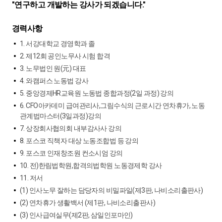
"연구하고 개발하는 강사가 되겠습니다."
경력사항
1. 서강대학교 경영학과 졸
2. 제12회 공인노무사 시험 합격
3. 노무법인 원(元) 대표
4. 와캠퍼스 노동법 강사
5. 중앙경제HR교육원 노동법 종합과정(2일 과정) 강의
6. CFO아카데미 급여관리사,그림수식의 근로시간 연차휴가, 노동
관계법마스터(3일과정)강의
7. 상장회사협의회 내부감사사 강의
8. 포스코 직책자 대상 노동조합법 등 강의
9. 포스코 인재창조원 컨소시엄 강의
10. 전)한림법학원,합격의법학원 노동경제학 강사
11. 저서
(1) 인사노무 잘하는 담당자의 비밀파일(제3판, 나비소리출판사)
(2) 연차휴가 생활백서 (제1판, 나비소리출판사)
(3) 인사급여실무(제2판, 삼일인포마인)