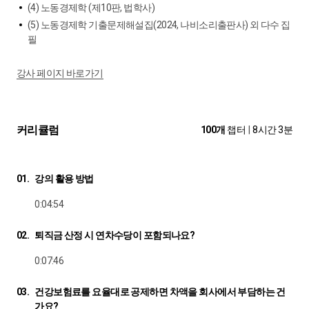
(4) 노동경제학 (제10판, 법학사)
(5) 노동경제학 기출문제해설집(2024, 나비소리출판사) 외 다수 집
필
강사 페이지 바로가기
커리큘럼
100개
챕터
|
8시간 3분
01.
강의 활용 방법
0:04:54
02.
퇴직금 산정 시 연차수당이 포함되나요?
0:07:46
03.
건강보험료를 요율대로 공제하면 차액을 회사에서 부담하는 건
가요?