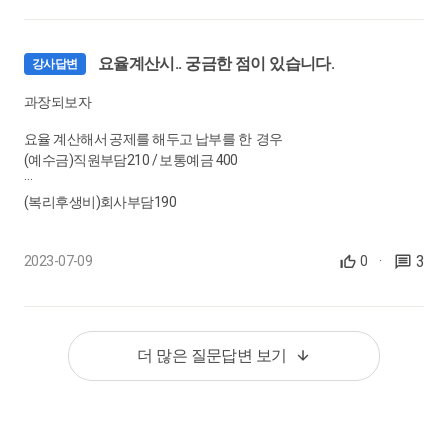
7/10~7/16 288,600원 + 주휴수당 57,720원
39.
보수월액의 최저하한과 구성내역
요율계산시.. 궁금한 점이 있습니다.
강사답변
0:06:01
7/17~7/23 288,600원 + 주휴수당 57,720원
과장되보자
40.
7/24~7/30 288,600원 + 주휴수당 57,720원
육아휴직시 국민연금과 급여지급
요율 계산해서 공제를 해두고 납부를 한 경우
(예수금)직원부담210 / 보통예금 400
0:04:05
7/31 48,100원
(복리후생비)회사부담190
41.
재계약을 거부하고 실업급여를 수급할 수 있나요?
이런식으로 회계상 회사비용이 적어지는데요.
0:03:56
7월 급여가 총 1,317,860원이 맞나요?
3
2023-07-09
0
·
꼭 직원,근로자 5:5로 하지 않아도 되는 것인가요?
42.
투잡 상황에서 4대보험자가 유리할까, 사업소득자가 유리할까?
주휴수당을 근로시간/40*8*9,620 이렇게 계산했는데 맞는지 궁금합
니다.
0:04:38
아니면 직원부담 예수금을 남겨두고 다음해에 반영하면 되는건가요?
더 많은 질문답변 보기
43.
출산전후 휴가, 통상임금의 정확한 의미가 무엇인가요?
0:04:28
연말정산을 할때는 실제 뗀 금액을 적어 넣으면 된다는거죠?