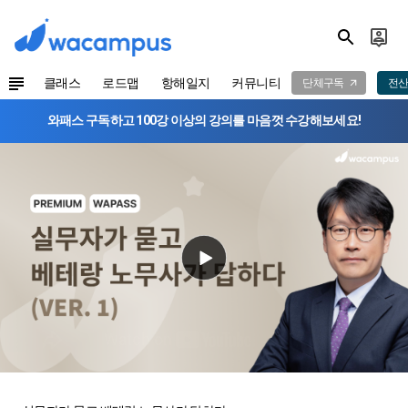
클래스
로드맵
항해일지
커뮤니티
단체구독
전산
와패스 구독하고 100강 이상의 강의를 마음껏 수강해보세요!