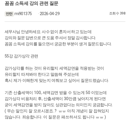
꼼꼼 소득세 강의 관련 질문
mi901375
· 2026-04-29
조회수 398
세무사님 안녕하세요. 사수 없이 혼자서 하고 있는데
강의와 질문 답변으로 큰 도움 주셔서 정말 감사합니다.
꼼꼼 소득세 강의를 들으면서 궁금한 부분이 생겨 질문드립니다.
55강
감가상각 관련
감가상각를 하는 것이 유리할지 세액감면을 적용받는 것이
유리할지 따져봐야 한다고 말씀해 주셨는데
.
혹시 제가 이해한게 맞는지 여쭤보고 싶어서 질문드렸습니다
100,
50
기존 산출세액이
세액감면 받을 수 있는게
이었는데
,
30
감가상각 비용처리 후
산출세액이
만큼 낮아지게 된다면
.
굳이 세액감면을 받지 않아도 상관없다는 의미인지 궁금합니다
(
..?
무슨 말인지 잘 모르시겠죠
ㅠㅠ 아직 개념이 잘 잡혀있지
.
. 이 질문은 패쓰하셔도 됩니다 ㅠㅠ )
않습니다
죄송합니다