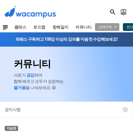
클래스
로드맵
항해일지
커뮤니티
단체구독
전산
와패스 구독하고 100강 이상의 강의를 마음껏 수강해보세요!
커뮤니티
서로가
공감
하며
함께 배우고 모두가 성장하는
즐거움
을 나눠보세요. 😃
공지사항
미답변