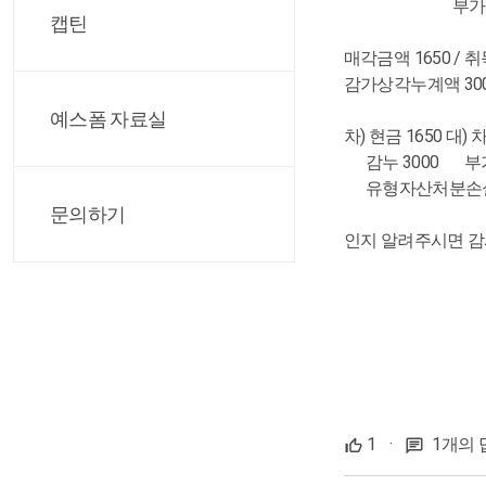
부가세예수
캡틴
매각금액 1650 / 취
감가상각누계액 3000
예스폼 자료실
차) 현금 1650 대)
감누 3000 부가
유형자산처분손실 
문의하기
인지 알려주시면 
1
·
1개의 