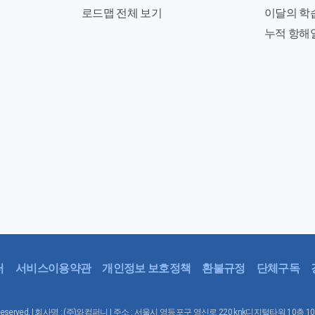
로드맵 전체 보기
이달의 학
누적 항해
터
서비스이용약관
개인정보 보호정책
환불규정
단체구독
Rights Reserved. | 회사명 : (주)와컴퍼니 | 주소 : 서울시 영등포구 영신로 220 knk디지털타워 10층 