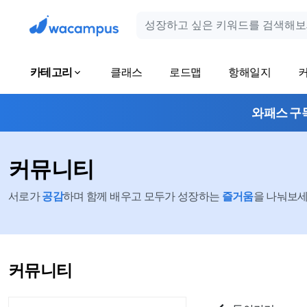
카테고리
클래스
로드맵
항해일지
와패스 구
커뮤니티
서로가
공감
하며 함께 배우고 모두가 성장하는
즐거움
을 나눠보세요
커뮤니티