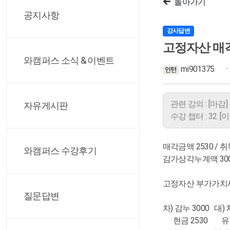
돌아가기
공지사항
강사답변
고정자산 매
와캠퍼스 소식 & 이벤트
mi901375
·
관련 강의 : [마
자유게시판
수강 챕터 : 32. 
매각금액 2530 / 취
와캠퍼스 수강후기
감가상각누계액 3000
고정자산 부가가치세
질문답변
차) 감누 3000 대)
현금 2530 유