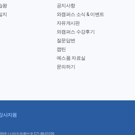
습왕
공지사항
일지
와캠퍼스 소식 & 이벤트
자유게시판
와캠퍼스 수강후기
질문답변
캡틴
예스폼 자료실
문의하기
강사지원
1009호 | 사업자등록번호 571-88-01095