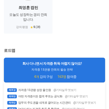
최영훈 캡틴
오늘도 성장하는 경리 깐최
입니다.
강의 평점
5
(28)
로드맵
회사 다니면서 자격증 취득 어렵지 않아요!
자격증 13관왕 깐최의 필승 전략
4개
강의구성
163명
참여중
자격증 13관왕 성장 올인원
@기타실무 엿보기
제 01강
어떤 자격증이든 합격 루트는 공식화
@기타실무 엿보기
제 02강
업무의 주도권을 내게로 끌어오는 시간관리
@기타실무 엿보기
제 03강
1+1이 되는 자격증 취득 후 활용법
@기타실무 엿보기