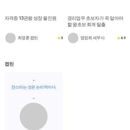
자격증 13관왕 성장 올인원
경리업무 초보자가 꼭 알아야
할 왕초보 회계 탈출
최영훈 캡틴
염정희 세무사
5
4.9
캡틴
“
찬스라는 것은 논리적이다.
”