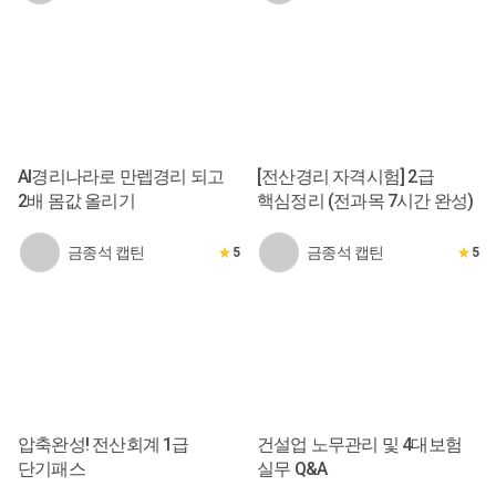
AI경리나라로 만렙경리 되고
[전산경리 자격시험] 2급
2배 몸값 올리기
핵심정리 (전과목 7시간 완성)
금종석 캡틴
금종석 캡틴
5
5
압축완성! 전산회계 1급
건설업 노무관리 및 4대보험
단기패스
실무 Q&A