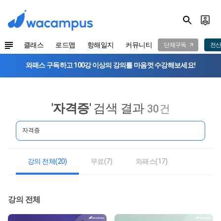
클래스
로드맵
항해일지
커뮤니티
단체구독
전산
와패스 구독하고 100강 이상의 강의를 마음껏 수강해보세요!
'
자격증
' 검색 결과
30건
강의 전체(20)
무료(7)
와패스(17)
강의 전체