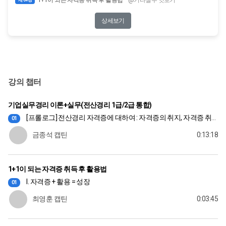
제 04강
상세보기
강의 챕터
기업실무경리 이론+실무(전산경리 1급/2급 통합)
[프롤로그] 전산경리 자격증에 대하여 : 자격증의 취지, 자격증 취득자의 기대효과, 합격 기준
01
금종석 캡틴
0:13:18
1+1이 되는 자격증 취득 후 활용법
I. 자격증 + 활용 = 성장
01
최영훈 캡틴
0:03:45