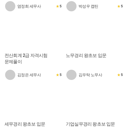
염정희 세무사
박성우 캡틴
5
5
전산회계 2급 자격시험
노무경리 왕초보 입문
문제풀이
김정은 세무사
김우탁 노무사
5
5
세무경리 왕초보 입문
기업실무경리 왕초보 입문