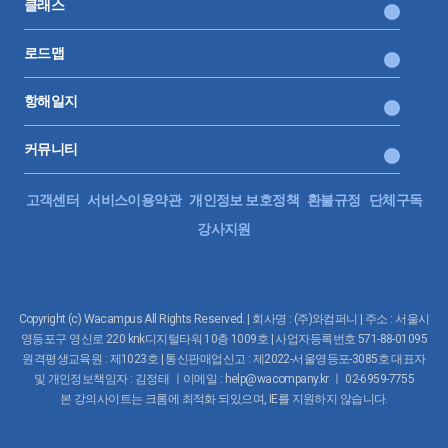
클래스
로드맵
항해일지
커뮤니티
고객센터
서비스이용약관
개인정보 보호정책
환불규정
단체구독
강사지원
Copyright (c) Wacampus All Rights Reserved. | 회사명 : (주)와컴퍼니 | 주소 : 서울시
영등포구 영신로 220 knk디지털타워 10층 1009호 | 사업자등록번호 571-88-01095
원격평생교육원 : 제1023호 | 통신판매업신고 : 제2022-서울영등포-3085호 대표자
및 개인정보책임자 : 김정태 ㅣ이메일 : help@wacompany.kr ㅣ 02-6959-7755
본 강의사이트는 크롬에 최적화 되있으며, IE를 지원하지 않습니다.