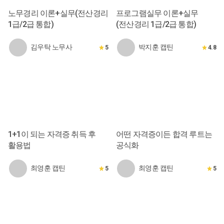
노무경리 이론+실무(전산경리
프로그램실무 이론+실무
1급/2급 통합)
(전산경리 1급/2급 통합)
김우탁 노무사
박지훈 캡틴
5
4.8
1+1이 되는 자격증 취득 후
어떤 자격증이든 합격 루트는
활용법
공식화
최영훈 캡틴
최영훈 캡틴
5
5