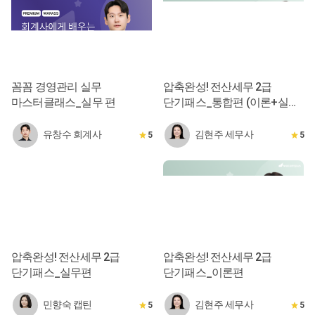
꼼꼼 경영관리 실무
압축완성! 전산세무 2급
마스터클래스_실무 편
단기패스_통합편 (이론+실무
10시간 완성)
유창수 회계사
김현주 세무사
5
5
압축완성! 전산세무 2급
압축완성! 전산세무 2급
단기패스_실무편
단기패스_이론편
민향숙 캡틴
김현주 세무사
5
5