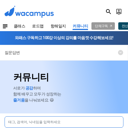
클래스
로드맵
항해일지
커뮤니티
단체구독
전산
와패스 구독하고 100강 이상의 강의를 마음껏 수강해보세요!
질문답변
커뮤니티
서로가
공감
하며
함께 배우고 모두가 성장하는
즐거움
을 나눠보세요. 😃