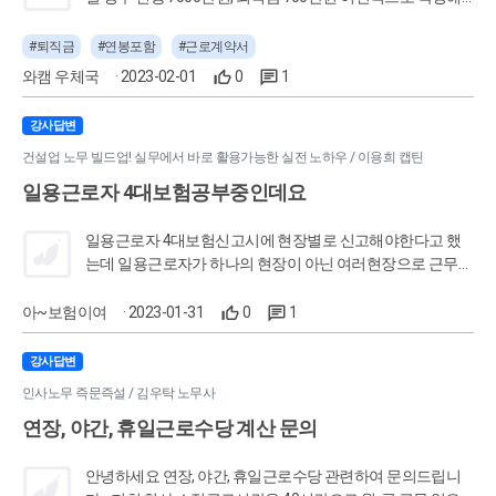
도 괜찬은지 궁금합니다~! [출처] 연봉에 퇴직금 포함하여 작
성하는경우 (경리나라 - 회계.경리 커뮤니티 No.1) | 작성자 인
#퇴직금
#연봉포함
#근로계약서
생이란
와캠 우체국
· 2023-02-01
0
1
강사답변
건설업 노무 빌드업! 실무에서 바로 활용가능한 실전 노하우 / 이용희 캡틴
일용근로자 4대보험공부중인데요
일용근로자 4대보험신고시에 현장별로 신고해야한다고 했
는데 일용근로자가 하나의 현장이 아닌 여러현장으로 근무를
하게되면 신고는 어떻게 해야하는건가요?
아~보험이여
· 2023-01-31
0
1
강사답변
인사노무 즉문즉설 / 김우탁 노무사
연장, 야간, 휴일근로수당 계산 문의
안녕하세요 연장, 야간, 휴일근로수당 관련하여 문의드립니