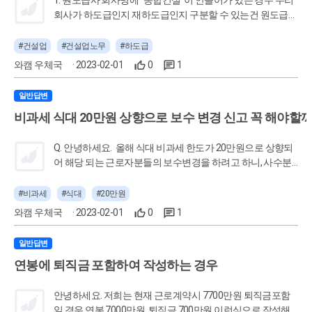
회사가 하도급인지 재하도급인지 구분할 수 있는건 원도급사
의 사업자등록증에 면허가(철콘, 소방, 토목 등등등) 여러개인
지를 보고 유추하는 방법밖에 없나요? 실적신고를 하려다보
#건설업
#건설업노무
#하도급
면 원도급사가 종건인지 단종인지, 우리가 계약한 공사가 하
와캠 우체국
· 2023-02-01
0
1
도급인지 재하도급인지 잘 모르겠는 경우가 많아서요. [출처]
사소한 질문 올립니다. (경리나라 - 회계.경리 커뮤니티 No.1) |
일반답변
작성자 하루키
비과세 식대 20만원 상향으로 보수 변경 신고 꼭 해야할
Q. 안녕하세요. ​ 올해 식대 비과세 한도가 20만원으로 상향되
어 해당 되는 근로자분들의 보수변경을 하려고 하니, 사수분
께서 보수변경되어도 우리 회사는 따로 신고를 하지 않고 건
강 보수총액 때 정산을 받는다고 하십니다. 이 부분이 이해가
#비과세
#식대
#20만원
잘 가지 않아 문의드려요. ​ 예를 들어 식대가 15만원인 근로자
와캠 우체국
· 2023-02-01
0
1
들의 보수월액을 -5만원으로 보수변경을 신고를 하지 않고
건강 보수총액때 정산을 받는다고 하는데, 제 생각에는 이 정
일반답변
산이라는 것도 부과하지 않아도 되는 5만원에 대한 세금을 예
연봉에 퇴직금 포함하여 작성하는 경우
치해두는 형식으로 공제했다가 추후에 국세청에 추가 납부를
하는 것이라 여겨집니다. 이렇게 업무를 진행해도 문제가 없
을지 궁금합니다. [출처] 비과세 식대 한도 상향 관련 질의 (경
안녕하세요. 저희는 현재 근로계약시 7700만원 퇴직금포함
리나라 - 회계.경리 커뮤니티 No.1) | 작성자 건설경리2
일 경우 연봉 7000만원, 퇴직금 700만원 이런식으로 작성해