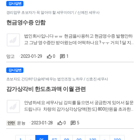
강사답변
경리업무 초보자가 꼭 알아야 할 세무이야기 / 신예진 세무사
현금영수증 안함
법인회사입니다 ㅠㅠ 현금을사용하고 현금영수증 발행안하
고 그냥 영수증만 받아왔는데 어떡하나요 ?ㅜㅜ 거의 1달 지
났습니다 ㅠㅠ
망고
· 2023-01-29
0
1
강사답변
초보자도 간단히! 단숨에! 배우는 법인조정 노하우 / 신효진 세무사
감가상각비 한도초과액 이월 관련
안녕하세요 세무사님 강의를 들으면서 궁금한게 있어서 질문
드립니다 차량의 감가상각상당액(한도) 800만원을 초과한
금액에 대하여 아래처럼 이해하였습니다 자가차량 - 손금불
산입 유보 처분 리스.렌트차량 - 손금 불산입 기타사외유출 처
윤늉
· 2023-01-28
0
5
분 그런데 업무용승용차관련비용명세서 작성 강의 자료 중
감가상각비(상당액) 한도초과금액 이월 명세 에 "리스, 렌트: