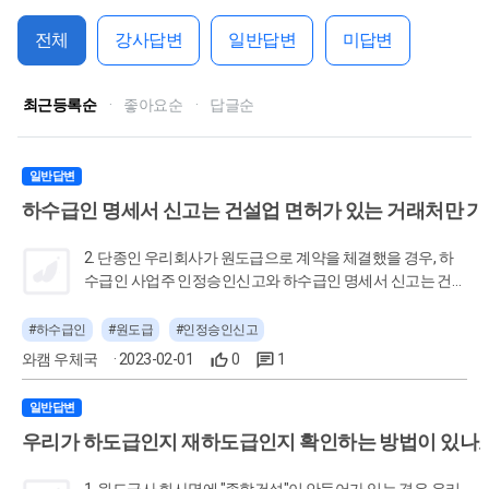
전체
강사답변
일반답변
미답변
최근등록순
·
좋아요순
·
답글순
일반답변
하수급인 명세서 신고는 건설업 면허가 있는 거래처만 
2. 단종인 우리회사가 원도급으로 계약을 체결했을 경우, 하
수급인 사업주 인정승인신고와 하수급인 명세서 신고는 건설
업면허가 있는 거래처만 가능한거죠? 하수급인~~ 이 신고들
을 굳이 안해도 상관없나요? 원도급공사 계약을 했을때 개설
#하수급인
#원도급
#인정승인신고
신고는 했었는데 하도급~ 저 신고들을 하지 않았었고 해달라
와캠 우체국
· 2023-02-01
0
1
는 요청도 받아보질 않았어서요. ​ [출처] 사소한 질문 올립니
다. (경리나라 - 회계.경리 커뮤니티 No.1) | 작성자 하루키
일반답변
우리가 하도급인지 재하도급인지 확인하는 방법이 있나
1. 원도급사 회사명에 "종합건설"이 안들어가 있는 경우 우리