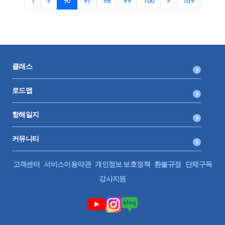
1
«
96
97
98
99
100
»
109
기타사외유츌 손금불산입 누계, 사후관리를 위해 이월명세
작성 중요" 라고 적힌 부분이 이해가 잘안되서 문의드려요 자
가 차량의 경우 손금불산입하고 유보처분했기에 한 후 나중
에 시인부족액이 있거나 내용연수가 지난 후(예:6년이후) 손
금산입(유보-)로 반영할수 있고 리스랑 렌트 차량은 손금불
산입 기타사외유출로 처리 했으니 나중에 손금 처리가 안되
클래스
는것으로 이해했습니다 이월명세를 작성하는 이유가 혹시
자가차량의 손금불산입금액과 리스.렌트 차량의 손금불산입
금액을 구분하여, 자가차량 손금불산입한 금액을 확인하기
로드맵
위해서 인걸까요 ?
항해일지
커뮤니티
고객센터
서비스이용약관
개인정보 보호정책
환불규정
단체구독
강사지원