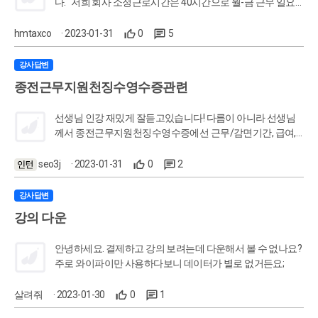
다. 저희 회사 소정근로시간은 40시간으로 월-금 근무 일요
일은 주휴일입니다. A, B 직원의 통상 시급은 10,098원 입니
다. A라는 직원이 토요일에 근무를 하게 되었는데 근무시간
hmtaxco
· 2023-01-31
0
5
: am 14:00 ~ pm 22:30 - 8시간(휴일근로시간) * 10,098원
(통상시급) * 1.5배 = 121,176원 - 0.5시간(휴일근로시간/8시
강사답변
간초과) *10,098원(통상시급) * 2.0배 = 10,098원 => 131,274
종전근무지원천징수영수증관련
원 ** 휴일근무에도 8시간 초과해서 야간근로를 하게 될경우
0.5배로 적용할 수 있을까요?? 적용 가능하다면 위 같은 경우
선생님 인강 재밌게 잘듣고있습니다! 다름이 아니라 선생님
엔 위 근무시간에서 pm 22:00 ~ 22:30 근무한 30분이 휴일 8
께서 종전근무지원천징수영수증에선 근무/감면기간, 급여,
시간 초과 / 야간 근로 해당되는데 어떻게 구분해야하는지 궁
결정세액, 4대보험을 봐야한다고 하셨는데 종전근무지 자료
금합니다. ---------------------------------------------------------- B직
입력할때 소득세와 지방소득세에 전에 일했던 곳의 결정세액
seo3j
· 2023-01-31
0
2
원은 월-화요일 밤샘 근무를 하게되었습니다. 근무시간 : 월
입력해주는 건가요?? 왜 기납부세액이 아닌 결정세액으로 해
요일 am 08:30 ~ 익일 am 08:30 -> 월요일 am08:30 -
주는 지 궁금합니다!
pm17:30 (점심시간 1시간) = 8시간 월 pm17:30 - pm22:00
강사답변
(저녁시간 1시간) = 3시간 30분<연장근로시간> 월-화
강의 다운
pm22:00 - 익일 06:00 = 8시간<야간근로시간> 화 am06:00 -
am08:30 = 2시간 30분<연장근로시간> -6시간(연장근로시
안녕하세요. 결제하고 강의 보려는데 다운해서 볼 수 없나요?
간) * 10,098원(통상시급) * 1.5배 = 90,882원 -8시간(야간근
주로 와이파이만 사용하다보니 데이터가 별로 없거든요;
로시간) * 10,098원(통상시급) * 0.5배 = 40,392원 => 131,274
원 위 계산 방법이 맞는지 궁금합니다.
살려줘
· 2023-01-30
0
1