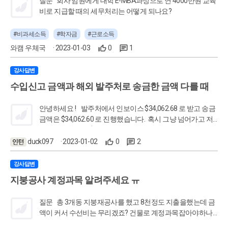
질문 회사 임원에게 대학 E-MBA과정으로 연 4000만원 교육
비로 지급할 때의 세무처리는 어떻게 되나요?
#비과세소득
#학자금
#근로소득
와캠 우체국
· 2023-01-03
0
1
강사답변
수입신고 금액과 해외 발주처로 송금한 금액 다를 때
안녕하세요 ! 발주처에서 인보이스 $34,062.68 로 받고 송금
금액은 $34,062.60 로 진행했습니다. 혹시 그냥 넘어가고 저
희 회계장부에만 $0.08 달러 잡이익으로 처리해도 괜찮을까
요?
duck097
· 2023-01-02
0
2
강사답변
지붕공사 계정과목 알려주세요 ㅠ
질문 총 3개동 지붕재공사를 했고 8천정도 지출을했는데 금
액이 커서 수선비는 무리겠죠? 건물로 계정과목잡아야하나
요? 대변은 보통예금으로 하면될까요? [출처] 지붕공사 계정