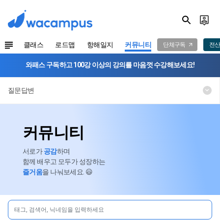
클래스
로드맵
항해일지
커뮤니티
단체구독
전산
와패스 구독하고 100강 이상의 강의를 마음껏 수강해보세요!
질문답변
커뮤니티
서로가
공감
하며
함께 배우고 모두가 성장하는
즐거움
을 나눠보세요. 😃