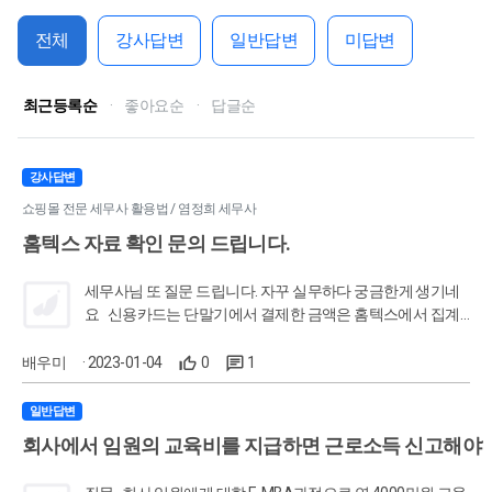
전체
강사답변
일반답변
미답변
최근등록순
·
좋아요순
·
답글순
강사답변
쇼핑몰 전문 세무사 활용법 / 염정희 세무사
홈텍스 자료 확인 문의 드립니다.
세무사님 또 질문 드립니다. 자꾸 실무하다 궁금한게 생기네
요 신용카드는 단말기에서 결제한 금액은 홈텍스에서 집계
된다고 하셨잖아요? 그럼, 식당 단말긱 아니라, 라이더 들이
들고 다니는 이동 단말기 도 홈텍스에 집계 되나요? 건강하
배우미
· 2023-01-04
0
1
세요.
일반답변
회사에서 임원의 교육비를 지급하면 근로소득 신고해야