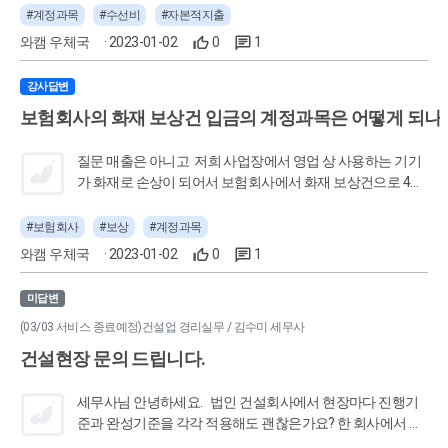
과목 알려주세요 ㅠ (경리나라 - 회계.경리 커뮤니티 No.1) | 작
#계정과목
#수선비
#자본적지출
성자 초이은
와캠 우체국
· 2023-01-02
0
1
강사답변
보험회사의 화재 보상건 입금의 계정과목은 어떻게 되나
질문 매출은 아니고 ​ 저희 사업장에서 영업 상 사용하는 기기
가 화재로 손상이 되어서 보험회사에서 화재 보상건으로 4백
만원 입금되었는데 ​ 잡이익으로 잡으면 될까요..? [출처] 이럴
경우 계정과목 잡이익 맞을까요?? (경리나라 - 회계.경리 커뮤
#보험회사
#보상
#계정과목
니티 No.1) | 작성자 슉슈슈슈슉
와캠 우체국
· 2023-01-02
0
1
미답변
(03/03 서비스 종료예정)건설업 경리실무 / 김수미 세무사
건설현장 문의 드립니다.
세무사님 안녕하세요. 법인 건설회사에서 현장마다 진행기
준과 완성기준을 각각 적용해도 괜찮은가요? 한 회사에서 진
행기준을 선택하면, 모든 현장에서 진행기준을 선택해야 하