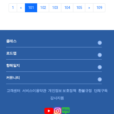
있어서 지급은 가능합니다. [출처] 비상장법인 중간배당 주주
별 비율 (경리나라 - 회계.경리 커뮤니티 No.1) | 작성자 계계란
1
«
101
102
103
104
105
»
109
란
클래스
로드맵
항해일지
커뮤니티
고객센터
서비스이용약관
개인정보 보호정책
환불규정
단체구독
강사지원