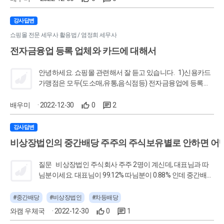
씀 하셨는데요. 1)외주비 처리는 안되는 건가요? 2)노임 처
리 할려면 일용직 노임대장,신분증 받아야 하는 거죠? 3)인력
강사답변
공급회사는 직원을 파견하는 걸로 알고 있습니다. 그런데 파
쇼핑몰 전문 세무사 활용법 / 염정희 세무사
견업체 직원인데, 건설사가 노임신고를 해야 하는 건가요? 3)
전자금융업 등록 업체와 카드에 대해서
노임신고를 한다면, 일용직 관련 신고하고 4대보험 신고까지
해야 하나요? 어렵네요. 감사합니다.
안녕하세요. 쇼핑몰 관련해서 잘 듣고 있습니다. 1)신용카드
가맹점은 모두(도소매,유통,음식점등) 전자금융업에 등록을
해야 하는 건가요? 아니면, 쇼핑몰에만 해당 되는 건가요? 2)
신용카드 가맹점 중에서 전자금융업에 미등록 업체에서 신용
배우미
· 2022-12-30
0
2
카드 결제시 매출세액/매입세액 공제를 못 받는건가요? 3)전
자금융업에 등록된 업체와 거래시 발생한 카드와 현금영수증
강사답변
은....카과/현영 으로 매입세액 공제 받고, 미등록 업체와 거래
비상장법인의 중간배당 주주의 주식보유별로 안하면 어
는 건별로 매출세액/매입세액 공제 받는 건가요? 감사합니
다.
질문 비상장법인 주식회사 주주 2명이 계신데, 대표님과 따
님분이세요. 대표님이 99.12% 따님분이 0.88% 인데 중간배당
금 지급을 대주주인 대표님에게만 해도 되나요? 전년도까지
는 그렇게 진행해왔다고 하시는데 찾아볼수록 대주주가 소액
#중간배당
#비상장법인
#차등배당
주주에게 양보하는 차등배당은 가능하지만 대주주만 배당을
와캠 우체국
· 2022-12-30
0
1
받는 건 안되는 것 같아서요..! 일단 정관에 중간배당 사항은