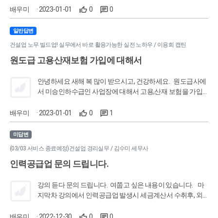
는 건 아니죠? 감사합니다. 건강한 새해 보내세요.
배우미
· 2023-01-01
0
0
일반답변
건설업 노무 빌드업! 실무에서 바로 활용가능한 실전 노하우 / 이용희 캡틴
원도급 고용산재보험 가입에 대해서
안녕하세요 새해 복 많이 받으시고, 건강하세요. 원도급사에
서 미승인하수급인 사업장에 대해서 고용,산재 보험을 가입
하고 납부 하잖아요? 1)원도급사에서 미승인 하도급사의 고
용보험료 산정할때, 하도급사의 노임대장을 받아서 신고한다
배우미
· 2023-01-01
0
1
고 가정할때요 현장에 일용직,현장에서 고용된 상용직,본사
에서 현장에 파견된 기술자들이 있을꺼잖아요? 고용보험료
미답변
신고할때, 이들(일용직,현장고용상용직,본사에서 파견된 상
(03/03 서비스 종료예정)건설업 경리실무 / 김수미 세무사
용직) 노임들도 원도급사에 보내는 건가요? 물론, 노무비율
인력공급업 문의 드립니다.
로 하겠지만 궁금해서 문의 드립니다. 보수총액 신고도 빨리
오픈해주세요. 감사합니다.
강의 듣다 문의 드립니다. 여쭙고 싶은 내용이 있습니다. 마
지막차 강의에서 인력공급업 발생시 세금계산서 수취후, 외
주비 처리 해서 보수총액신고시 외주비*30% 계산하면 안되
고 노무비 처리해서 보수총액 계산시 100%를 반영하라고 말
배우미
· 2022-12-30
0
0