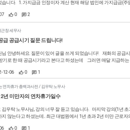
임종단기채권)이 조금 있는데, 대표님 급여로 가지급금을 상환하시
이십니다. 근데 실제로 급여를 받으신 적은 없으시고, 장부상으로 (차) 미지급금 (대) 주임종단기채권 이런식
07
0
2
 없는데 이럴 경우엔 인정이자 계산 시 적수를 장부기준으로 하면 되는걸까요..?
 것으로 알고 있습니다. (폐업 후 5년
청산되지 않은 상태에서 법인 통장에 있는 돈을 인출하게 되면 가지급금으로 간주한다는 내용을
 백근창 세무사
공급 공급시기 질문 드립니다!
? 4. 폐업 후 통장 내역 (정산 등) 폐업 후에는 거래가 불가능한 것으로 알고 있는데, 통장으로 정산되는 부분
. 질문이 있어 글을 쓰게 되었습니다! 재화의 공급시기 중 재화를 계속적으로 공급하는 경우 기간과 상관없이 대가의
님이 4대보험 가입되어 계시는데, 4대보험 상실신고 후 정산되는 부분이 만약 환급이 나온다면 법인
급시기라고 본다고 하셨는데 그러면 매달 지급하는 렌탈비도 여기에 해당되는건가욤? 넘 기초적인 질문이지만 궁금
 문제가 없을까요..? 폐업 후에 정산되어 입금되는 경우 어떻게 되는건지 궁금합니다! 추가로 폐
드립니당!!
통장 사용은 가능한 것인지도 궁금합니다. (대표님이 인출하시는 것 제외) 궁금한게 더 있었던 것 같은데
2-12-06
0
1
, 여기까지 질문 드립니다..ㅠㅠ 처음이라 실수할까봐 걱정되기도 하고 조금 긴장도 돼서, 전문가들이 계신 곳에 여쭤
보게 되었습니다! 답변 꼭 부탁드리겠습니다 ㅠㅠㅠㅠㅠ
 연차휴가 총백과사전 / 김우탁 노무사
 2년 미만자의 연차휴가일수
 강의 너무 잘 듣고 있습니다. 마지막 강의(1년 초과 2년 미만자의 연차휴가일수)를 듣다 보니 남은 3개월의 연차휴
지 않는다고 하셨는데.. 최근 대법원에서 1년 초과 2년 미만 근로
혼란이 와서 ^^;; 질문드립니다.
06
0
1