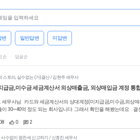
답변
일반답변
미답변
요순
·
답글순
스토리, 실수없는 (가)결산 / 김현주 세무사
지급금,미수금 세금계산서 외상매출금, 외상매입금 계정 통
외상매출금, 외상매입금)을 통일하는 부분에 궁금하여 질문을 올립니다.
되는 회사입니다. 그래서 확인을 해봤는데요 결산시 세금계산서에서 상거래가 아닌 외상거래 잔액이 오백정도 나
08
0
2
재무상태표의 외상매입금 잔액이 원칙적으로는 7백정도 되어야하는데
지급금은 이백더 들어가있고 외상매입금 이백 덜 들어가 있어도 괜찮은건지 궁금합니다 ^^ 
 사수없이 원천세 신고하기 / 신효진 세무사
씀으로 이해를 해도 되는 건지 문의드리고 싶습니다. 인터넷으로 미지급금와 외상매입금 조회해보면 대부분 상거래 여부를