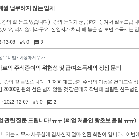
고 있다 보니 궁금하게 되었습니다. 혹 카드를 외상매입금 계정을 쓰고 세금계산서는 미지급금 계정을 쓰는 건 안되겠
매월 납부하지 않는 업체
 듣다가 궁금한게 생겨서 질문드립니다 거래처 중에 매월 원천세 신고는 하는데 소득세를 납부하지 않
자가 처리 해 놓은 걸 보면 소득세는 임의로 다 지우고 원천세신고를 했던데, 선배들께 여쭤보면 나중에
명을 안 해주십니다ㅠ 한번에 낸다는게 연말정산할 때 납부한다는 뜻인가요? 이렇게 해도 문제가 생기거나 하지
2-12-08
0
3
않는지 궁금합니당
업무 비법 / 이상화 세무사
로의 주식증여의 위험성 및 급여소득세의 장점 문의
10%이동해도 제 생각
000만원의 선은 넘지 않을 것 같은데요 작년에 설립된 신규법인이어서요 문제는 은행과 신보 그리고 법무사등에 
험성은 없을까 걱정이 됩니다 명쾌한 답변 부탁드리겠습니다 2. 그리고 법인세보다 급여소득세가 낫다고 하셨는데
· 2022-12-07
0
2
기순이익이 2억 이하여서 법인세는 10%이고 급여는 36%의 세율이
어서 여쭤보니 부탁드리겠습니다 강의 듣고 너무나 많은 도움 되었습니
업 관련 질문 드립니다! ㅠㅠ (폐업 처음인 왕초보 올림 ㅠㅠ)
관련해서 궁금한게 있어 질문