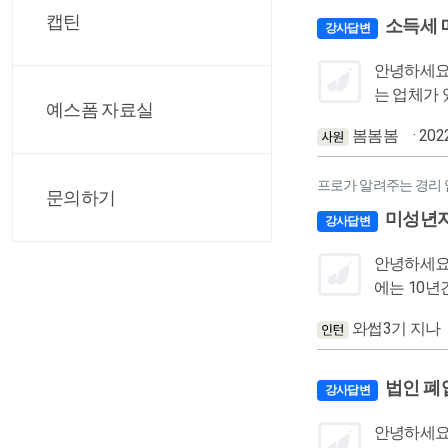
캡틴
따져서 사용하도록 설명하
소득세 
강사답변
죠? ^^
안녕하세요 강의 잘 듣고 있습니다:) 강의
는 업체가 있어요, 적지 않더라구요.. 전임
예스폼 자료실
한번에 내면 돼~ 라고밖에 설
봄봄봄
· 202
프로가 알려주는 경리 
문의하기
미성년자
강사답변
안녕하세요 강의 잘 들었습니다. 1. 저희 대표님께 주식의 이동을 건의드릴 생각인데 자녀분들이 8살.11살입니다. 주식을 
에는 10년간 20
주가 미성년자라고 하면 위
와썹3기 지나
저희는 당
것이지요? 그렇다면 이유가 미처분이익잉여금 이외에 무엇이 있는지 궁금합니다. 다음 강의가 개설되면 물론 볼 생각이지만 강의가 미개설 되
법인 폐
강사답변
안녕하세요! 저는 세무사 사무실에 입사한지 얼마 안된 회린이 입니다. 이번에 처음으로 폐업 진행을 하게 됐는데 