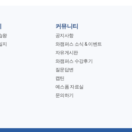
지
커뮤니티
습왕
공지사항
일지
와캠퍼스 소식 & 이벤트
자유게시판
와캠퍼스 수강후기
질문답변
캡틴
예스폼 자료실
문의하기