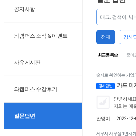
공지사항
와캠퍼스 소식 & 이벤트
전체
강사
최근등록순
·
좋아
자유게시판
숫자로 확인하는 기업의 
카드 미
강사답변
와캠퍼스 수강후기
안녕하세요 세무사님 카드와 세금계산서의 상대계정(미지급금,미수금,
저희는 매출이 30~40억 정도 
오고 카드에서는 상거래에 해당하는 외상거래 잔액이 오백정도 나와서 신기하게 금액적으로는 문제가 없더라구요 ㅎㅎ 그래도 궁금하여 ㅠ 예
질문답변
안영미
· 2022-12-
를 들어 
동일하지만 미
세무사 사무실 1년차가
지 않아도 된다는 말