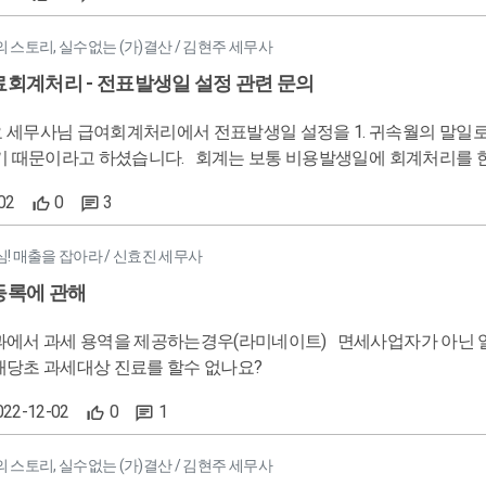
스토리, 실수없는 (가)결산 / 김현주 세무사
회계처리 - 전표발생일 설정 관련 문의
 세무사님 급여회계처리에서 전표발생일 설정을 1. 귀속월의 말일로 
는 보통 비용발생일에 회계처리를 한다고 알고 있어서요 1월귀속분 급여가 2월10일 지급된다면 2월
록되는 것이 맞는게 아닌지 궁금하여 문의 드립니다 ^^ 몇년전 자격증 공부 할 때 잠깐 세무사랑 접하고는 프로그램을 사용
02
0
3
하지 않는 회사라 질문이 좀 어리석을 수도 있음을 양해 부탁드립니다 ㅋ
! 매출을 잡아라 / 신효진 세무사
등록에 관해
을 제공하는경우(라미네이트) 면세사업자가 아닌 일반사업자로 사업자등록을 해야 하나요!? 같은 질문으로써 면세
애당초 과세대상 진료를 할수 없나요?
2022-12-02
0
1
스토리, 실수없는 (가)결산 / 김현주 세무사