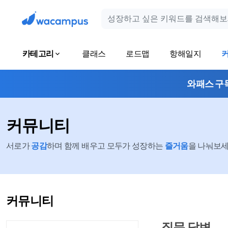
카테고리
클래스
로드맵
항해일지
와패스 구
커뮤니티
서로가
공감
하며 함께 배우고 모두가 성장하는
즐거움
을 나눠보세요
커뮤니티
질문 답변