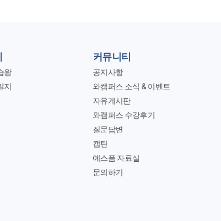
지
커뮤니티
습왕
공지사항
일지
와캠퍼스 소식 & 이벤트
자유게시판
와캠퍼스 수강후기
질문답변
캡틴
예스폼 자료실
문의하기