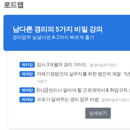
로드맵
남다른 경리의 5가지 비밀 강의
경리업무 낯설다면 A-Z까지 빠르게 훑기
입사 3개월차 경리 가이드
제 01강
@경리실무 다잡기
자체기장법인의 실무자를 위한 법인의 계절 : 1
제 02강
다잡기
[마감] 반드시 알아야 할 근로계약서 & 취업규칙
제 03강
프로가 알려주는 경리 업무 비법
제 04강
@경리실무 다잡기
상세보기