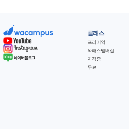
클래스
프리미엄
와패스멤버십
자격증
무료