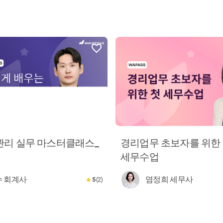
관리 실무 마스터클래스_
경리업무 초보자를 위한
세무수업
 회계사
염정희 세무사
5
(2)