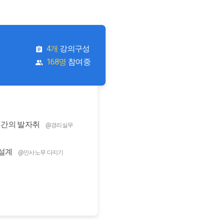
4개
강의구성
168명
참여중
년간의 발자취
@경리실무
 설계
@인사노무 다지기