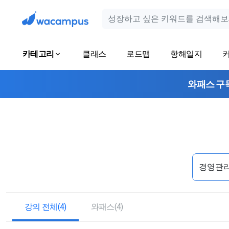
카테고리
클래스
로드맵
항해일지
와패스 구
강의 전체(4)
와패스(4)