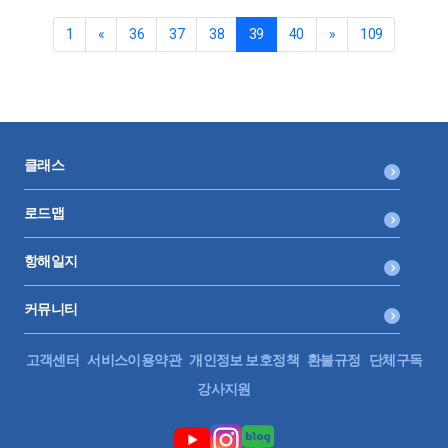
면 되는걸까요? 조정 처음이라 여쭤봅니다. ㅠㅠ
1
«
36
37
38
39
40
»
109
클래스
로드맵
항해일지
커뮤니티
고객센터
서비스이용약관
개인정보 보호정책
환불규정
단체구독
강사지원