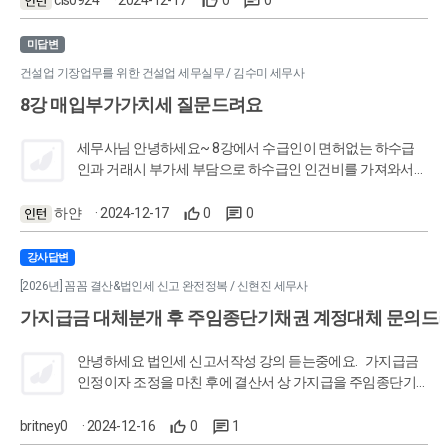
세서(근로소득) 77,196,586 ※ 표기된 금액은 23년 연간 원천
세 신고서상 소득구분별 지급액의 합계금액보다 일용근로소
미답변
득지급명세서,간이지급명세서상 지급액 합계금액이 과소
건설업 기장업무를 위한 건설업 세무실무 / 김수미 세무사
(미)제출된 금액입니다. 라는 내용의 우편물을 받았다면
8강 매입부가가치세 질문드려요
서 거래처에서 연락이 왔습니다. 제가 세무사사무실 한달차
인지가 사실 무슨 말인지도 잘 모르겠어요... ㅠㅠ 현재 회사에
서 위하고를 사용하고 있는데, 해당 문제를 해결하기 위해서
세무사님 안녕하세요~ 8강에서 수급인이 면허없는 하수급
는 어디에서 무엇을 확인해야하는지가 궁금합니다. 쌤~ 도와
인과 거래시 부가세 부담으로 하수급인 인건비를 가져와서
신고한다는 부분이 잘 이해가안됩니다. 이 경우 수급인과 하
수급인 인건비 기장은 어떻게 해야하는지도 궁금하구요. 참
하얀
· 2024-12-17
0
0
고로 지금 면허없는 인테리어업체 기장하려고 합니다. (인건
비는 노무사사무실 통해하기로 했구요)
강사답변
[2026년] 꼼꼼 결산&법인세 신고 완전정복 / 신현진 세무사
가지급금 대체분개 후 주임종단기채권 계정대체 문의드
안녕하세요 법인세 신고서작성 강의 듣는중에요. 가지급금
인정이자 조정을 마친 후에 결산서 상 가지급을 주임종단기
채권으로 대체분개 할수있다고 하셨는데요. 대체분개하면
계정과목이 달라지는데 그럼 법인조정 첫 단계인 표준재무제
britney0
· 2024-12-16
0
1
표 순서대로 다시 조회해서 불러와야하나요? 거기까지만 하