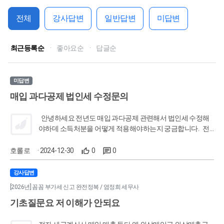
전체
강사답변
일반답변
미답변
최근등록순
·
좋아요순
·
답글순
미답변
매입 과다공제 법인세 수정문의
안녕하세요 전년도 매입 과다공제 관련해서 법인세 수정해
야하데 소득처분을 어떻게 적용해야하는지 궁금합니다. 전
년도 매입세금계산서 수취후 마이너스 수정세금계산서가 뒤
늦게 발행되었는지 인지가 늦어져 이제서야 발견하였습니다.
호롤로
· 2024-12-30
0
0
부가세는 수정하였으나 법인세 수정하려니 소득처분을 어
떻게 해야하는지 궁금합니다. 매입세금계산서 수수료 100만
강사답변
원 / 외상매입금 110만원 부가세대급금 10만원 (-)매입세금
[2026년] 꼼꼼 부가세 신고 완전정복 / 염정희 세무사
계산서(현재시점 인지상태) 수수료 -100만원 / 외상매입금
기초질문요 저 이해가 안되요
-110만원 부가세대급금 -10만원 전년도 법인세 수정신고서
작성시 소득처분이 어떻게 반영해야하나요? 수수료 100만원
만 익금산입 유보처리하면 되는지...;;; 너무 어려워요..ㅠㅠ 수