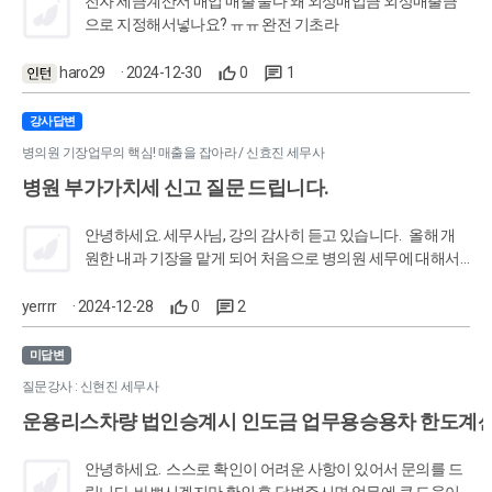
전자 세금계산서 매입 매출 둘다 왜 외상매입금 외상매출금
정하는 시점에 회계처리는 아래와 같이 하면 될까요? 외상매
으로 지정해서넣나요? ㅠㅠ 완전 기초라
입금 110만원 / 전기오류수정이익 100만원 부가세대급금
-10만원
haro29
· 2024-12-30
0
1
강사답변
병의원 기장업무의 핵심! 매출을 잡아라 / 신효진 세무사
병원 부가가치세 신고 질문 드립니다.
안녕하세요. 세무사님, 강의 감사히 듣고 있습니다. 올해 개
원한 내과 기장을 맡게 되어 처음으로 병의원 세무에 대해서
공부하고 있는데 이 강의를 듣기 전에는 조금 찾아본 것과 다
른 강의에서 들은 것을 토대로 막연히 "내과는 면세니까 사업
yerrrr
· 2024-12-28
0
2
장현황신고만 진행하면 되는구나"라고 생각했습니다. 그런
데 이 강의를 듣다가 헷갈려서 찾아보니 내과에서 비만 주사,
미답변
비타민 주사, 백옥 주사와 같은 진료도 진행하고 각종 영양제
질문강사 : 신현진 세무사
도 판매하고 있다면 과세 여부를 확인하여 부가세 신고도 따
운용리스차량 법인승계시 인도금 업무용승용차 한도계산
로 진행해야 하는 것인가요? 사업자등록증은 따로 겸영사업
자로 등록하지 않고 면세사업자로 낸 후 개원하였는데 부가
세 신고 의무가 있는 것인지 궁금합니다.
안녕하세요. 스스로 확인이 어려운 사항이 있어서 문의를 드
립니다. 바쁘시겠지만 확인 후 답변주시면 업무에 큰 도움이