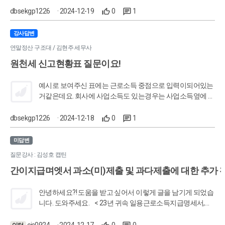
는건가요? 아니면 환급받으신(차감징수세액이 -금액이더라
dbsekgp1226
· 2024-12-19
0
1
구요)금액을 적으면 될까요?
강사답변
연말정산 구조대 / 김현주 세무사
원천세 신고현황표 질문이요!
예시로 보여주신 표에는 근로소득 중점으로 입력이되어있는
거같은데요. 회사에 사업소득도 있는경우는 사업소득옆에 지
방세도 만들어 줘야하는거고, 아래 하단에 사업소득자분들도
추가해서 입력해줘야하는건가요?
dbsekgp1226
· 2024-12-18
0
1
미답변
질문강사 : 김성호 캡틴
간이지급며엣서 과소(미)제출 및 과다제출에 대한 추가 
안녕하세요?! 도움을 받고 싶어서 이렇게 글을 남기게 되었습
니다. 도와주세요. < 23년 귀속 일용근로소득지급명세서,간
이지급명세서 과소(미)제출 및 과다제출에 대한 [추가 확인자
료] 제출 안내 > 1. 과소(미)제출 확인대상(23년) 간이지급명
cis0924
· 2024-12-17
0
0