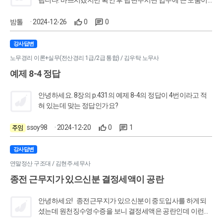
되겠습니다. 저희는 법인사업자입니다. 대표이사 개인사업
자로부터 법인이 운용리스 권리 승계시 리스원금에 추가하여
밤톨
· 2024-12-26
0
0
중고차 시세 차액을 반영한 인도금을 지급하려고 합니다. 추
가로 지급하는 인도금에 대해서는 부가세 신고대상으로 매입
강사답변
세금계산서를 회수하고 부가세 신고를 하려고 합니다. 이때
노무경리 이론+실무(전산경리 1급/2급 통합) / 김우탁 노무사
인도금은 잡손실 등 당기 비용으로 전액 처리가 가능할까요?
예제 8-4 정답
아니면, 업무용승용차관련비용에 포함하여 한도계산을 해야
할까요? (승계차량 포르쉐)
안녕하세요. 8장의 p.431의 예제 8-4의 정답이 4번이라고 적
혀 있는데 맞는 정답인가요?
ssoy98
· 2024-12-20
0
1
강사답변
연말정산 구조대 / 김현주 세무사
종전 근무지가 있으신분 결정세액이 공란
안녕하세요! 종전근무지가 있으신분이 중도입사를 하게되
셨는데 원천징수영수증을 보니 결정세액은 공란인데 이런경
우에는 종전 소득명세에 입력할때 소득세를 0원으로 하면 되