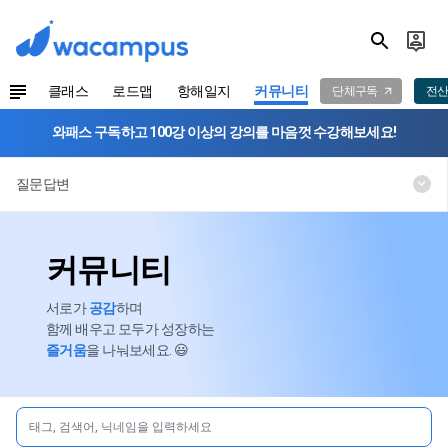
클래스
로드맵
항해일지
커뮤니티
단체구독
전산
와패스 구독하고 100강 이상의 강의를 마음껏 수강해보세요!
질문답변
커뮤니티
서로가
공감
하며
함께 배우고 모두가 성장하는
즐거움
을 나눠보세요. 😃