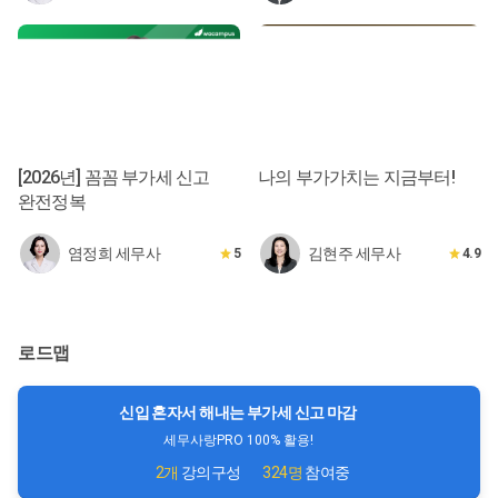
[2026년] 꼼꼼 부가세 신고
나의 부가가치는 지금부터!
완전정복
염정희 세무사
김현주 세무사
5
4.9
로드맵
신입 혼자서 해내는 부가세 신고 마감
세무사랑PRO 100% 활용!
2개
강의구성
324명
참여중