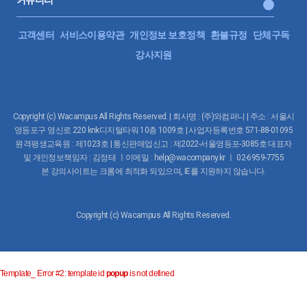
커뮤니티
고객센터
서비스이용약관
개인정보 보호정책
환불규정
단체구독
강사지원
Copyright (c) Wacampus All Rights Reserved. | 회사명 : (주)와컴퍼니 | 주소 : 서울시
영등포구 영신로 220 knk디지털타워 10층 1009호 | 사업자등록번호 571-88-01095
원격평생교육원 : 제1023호 | 통신판매업신고 : 제2022-서울영등포-3085호 대표자
및 개인정보책임자 : 김정태 ㅣ이메일 : help@wacompany.kr ㅣ 02-6959-7755
본 강의사이트는 크롬에 최적화 되있으며, IE를 지원하지 않습니다.
Copyright (c) Wacampus All Rights Reserved.
Template_ Error #2: template id
popup
is not defined