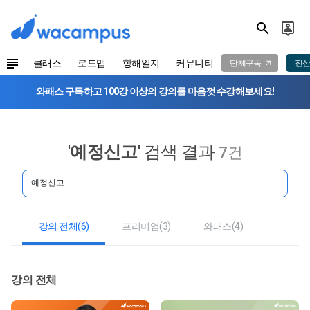
클래스
로드맵
항해일지
커뮤니티
단체구독
전산
와패스 구독하고 100강 이상의 강의를 마음껏 수강해보세요!
'
예정신고
' 검색 결과
7건
강의 전체(6)
프리미엄(3)
와패스(4)
강의 전체