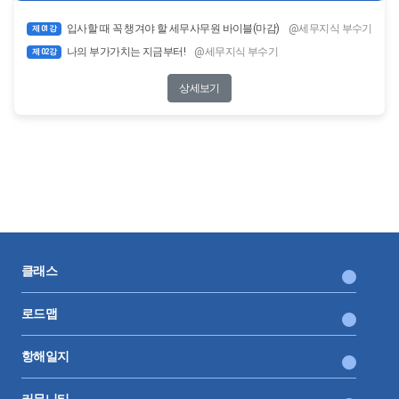
입사할 때 꼭 챙겨야 할 세무사무원 바이블(마감)
@세무지식 부수기
제 01강
나의 부가가치는 지금부터!
@세무지식 부수기
제 02강
상세보기
클래스
로드맵
항해일지