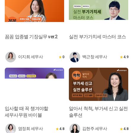
꼼꼼 업종별 기장실무 ver.2
실전 부가가치세 마스터 코스
이지희 세무사
백근창 세무사
0
4.9
입사할 때 꼭 챙겨야할
알아서 척척, 부가세 신고 실전
세무사무원 바이블
솔루션
염정희 세무사
김현주 세무사
4.8
4.8