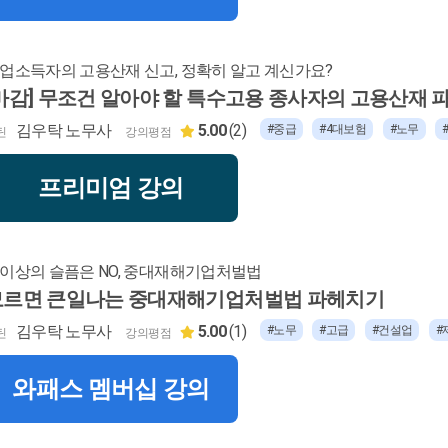
업소득자의 고용산재 신고, 정확히 알고 계신가요?
마감] 무조건 알아야 할 특수고용 종사자의 고용산재 
김우탁 노무사
5.00
(2)
#중급
#4대보험
#노무
틴
강의평점
프리미엄 강의
이상의 슬픔은 NO, 중대재해기업처벌법
모르면 큰일나는 중대재해기업처벌법 파헤치기
김우탁 노무사
5.00
(1)
#노무
#고급
#건설업
#
틴
강의평점
와패스 멤버십 강의