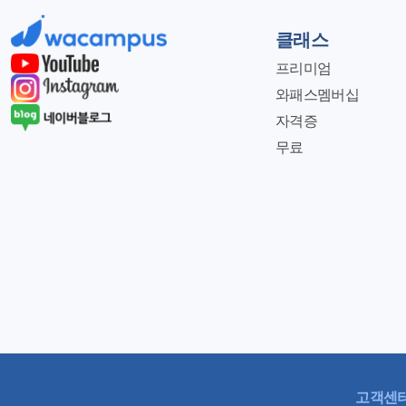
클래스
프리미엄
와패스멤버십
자격증
무료
고객센