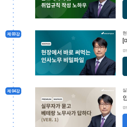
현
제 03강
[
캡
실
제 04강
캡