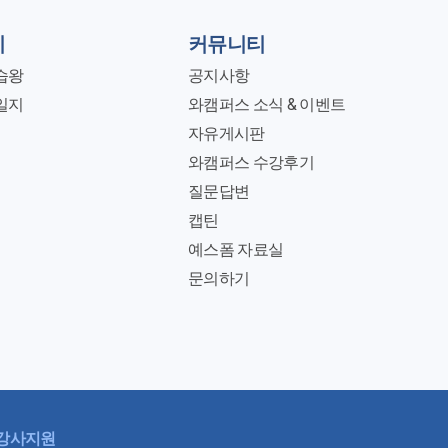
지
커뮤니티
습왕
공지사항
일지
와캠퍼스 소식 & 이벤트
자유게시판
와캠퍼스 수강후기
질문답변
캡틴
예스폼 자료실
문의하기
강사지원