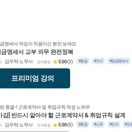
금명세서 작성이 처음이신 분만 보세요.
임금명세서 교부 의무 완전정복
김우탁 노무사
5.00
(3)
#중급
#인사
#임금명세서
틴
강의평점
프리미엄 강의
란 종결-! 근로계약서 및 취업규칙 작성 노하우
마감] 반드시 알아야 할 근로계약서 & 취업규칙 설계
김우탁 노무사
5.00
(5)
#중급
#노무
#인사
#근
틴
강의평점