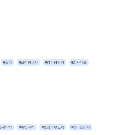
#급여
#급여명세서
#경리담당자
#회사대표
로계약서
#취업규칙
#법정의무교육
#경리담당자