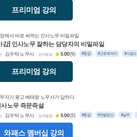
프리미엄 강의
장에서 바로 써먹는 인사노무 비밀파일
마감] 인사노무 잘하는 담당자의 비밀파일
김우탁 노무사
5.00
(9)
#중급
#근로계약서
#사업소
틴
강의평점
프리미엄 강의
무자가 묻고 베테랑 노무사가 답하다
인사노무 즉문즉설
김우탁 노무사
5.00
(5)
#중급
#연말정산
#실무
틴
강의평점
와패스 멤버십 강의