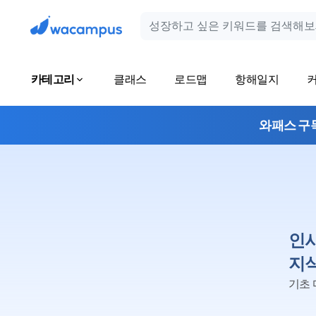
카테고리
클래스
로드맵
항해일지
와패스 구
인
지
기초 