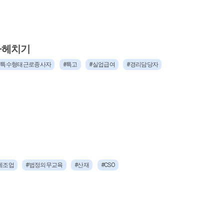
파헤치기
#특수형태근로종사자
#특고
#실업급여
#경리담당자
제조업
#법정의무교육
#산재
#CSO