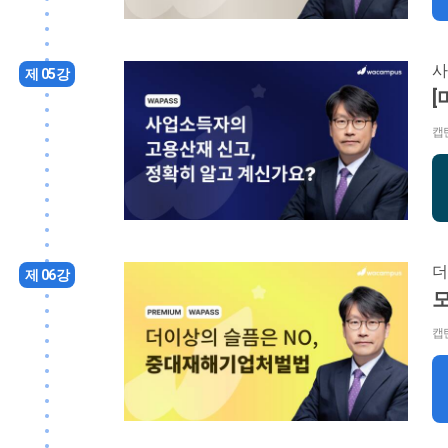
사
제 05강
[
캡
더
제 06강
캡