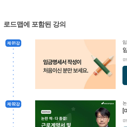
로드맵에 포함된 강의
임
제 01강
캡
논
제 02강
[
캡