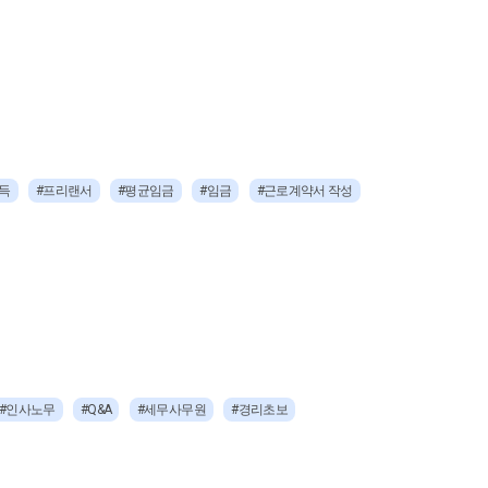
득
#프리랜서
#평균임금
#임금
#근로계약서 작성
#인사노무
#Q&A
#세무사무원
#경리초보