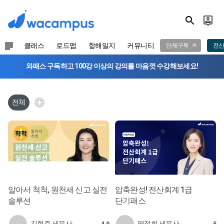
클래스
로드맵
항해일지
커뮤니티
단체구독
전산
와패스 구독하고 100강 이상의 강의를 마음껏 수강해보세요!
전체
알아서 척척, 원천세 신고 실전
압축완성! 전산회계 1급
솔루션
단기패스
김현주 세무사
염정희 세무사
4.9
5