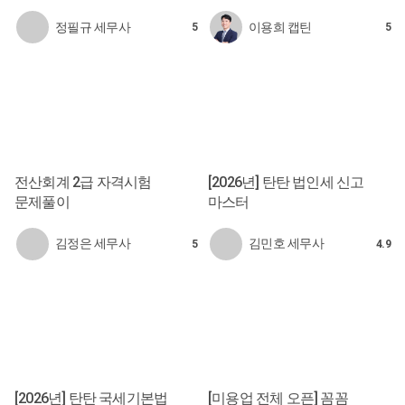
정필규 세무사
이용희 캡틴
5
5
전산회계 2급 자격시험
[2026년] 탄탄 법인세 신고
문제풀이
마스터
김정은 세무사
김민호 세무사
5
4.9
[2026년] 탄탄 국세기본법
[미용업 전체 오픈] 꼼꼼