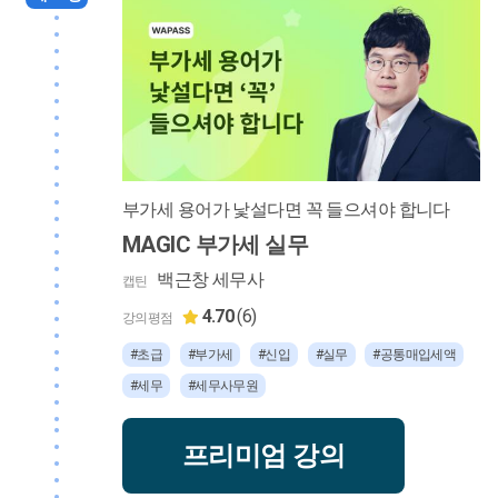
부가세 용어가 낯설다면 꼭 들으셔야 합니다
MAGIC 부가세 실무
백근창 세무사
캡틴
4.70
(6)
강의평점
#초급
#부가세
#신입
#실무
#공통매입세액
#세무
#세무사무원
프리미엄 강의