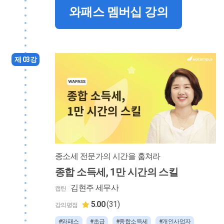
와패스 멤버십 강의
제 03강
종소세 전문가의 시간을 훔쳐라
종합 소득세, 1만 시간의 스킬
김현주 세무사
캡틴
5.00
(31)
강의평점
#와패스
#초급
#종합소득세
#개인사업자