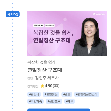
제 02강
복잡한 것을 쉽게,
연말정산 구조대
김현주 세무사
캡틴
4.90
(33)
강의평점
#원천세
#연말정산
#초급
#연말정산간소화
#부양가족
#신입교육
#세무