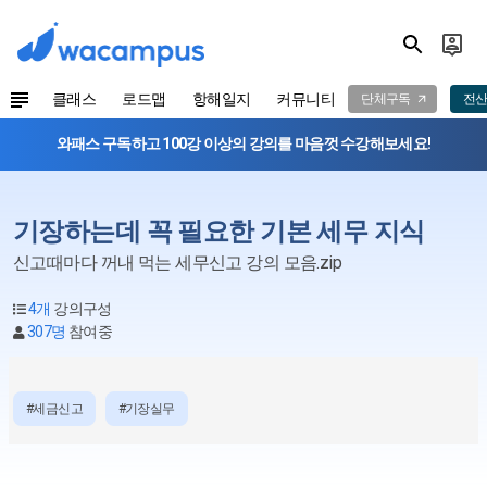
클래스
로드맵
항해일지
커뮤니티
단체구독
전산
와패스 구독하고 100강 이상의 강의를 마음껏 수강해보세요!
기장하는데 꼭 필요한 기본 세무 지식
신고때마다 꺼내 먹는 세무신고 강의 모음.zip
4개
강의구성
307명
참여중
#세금신고
#기장실무