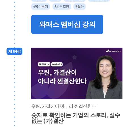
#복식부기
#세무조정
#결산
와패스 멤버십 강의
제 04강
우린, 가결산이 아니라 찐결산한다
숫자로 확인하는 기업의 스토리, 실수
없는 (가)결산