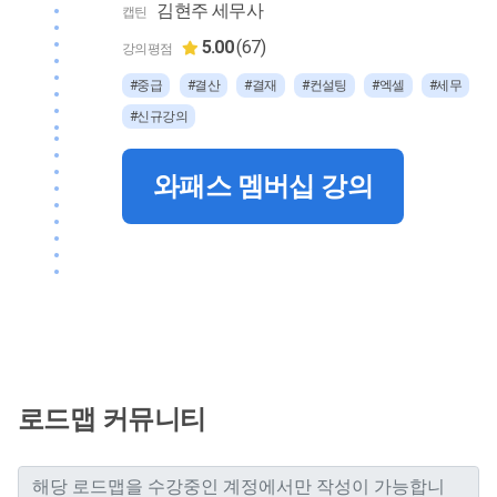
김현주 세무사
캡틴
5.00
(67)
강의평점
#중급
#결산
#결재
#컨설팅
#엑셀
#세무
#신규강의
와패스 멤버십 강의
로드맵 커뮤니티