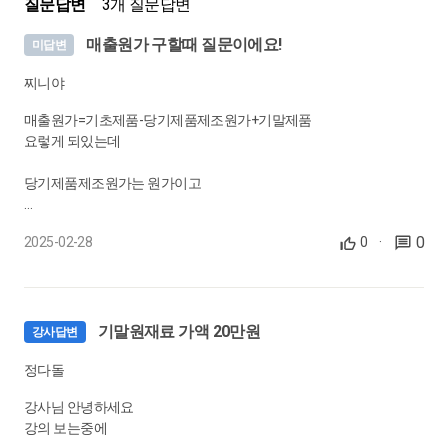
질문답변
3개 질문답변
매출원가 구할때 질문이에요!
미답변
찌니야
매출원가=기초제품-당기제품제조원가+기말제품
요렇게 되있는데
당기제품제조원가는 원가이고
제품은 거래처에 파는 판매가로 되어있는거 아니에요?
0
2025-02-28
0
·
둘이 기준이 다른게 아닌가싶어서요!!
기말원재료 가액 20만원
강사답변
정다돌
강사님 안녕하세요
강의 보는중에