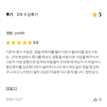
5
후기
2개 수강후기
yslvdh
5.0
기존의 원가 수업은...정말 허벅지를 찔러가면서 들어야할 정도거든
요... 근데 현업에서 종사를 해보신 경험을 바탕으로 수업을 해주셔서
그런지 어떤 방향으로 업무에 적용할지 도대체 왜 하는지 이게 얼마나
중요한지를 강조해가면서 알려주시니까 제가 하는일이 정말 중요하
구나 라고 느끼면서 잘하고싶은 마음에 다시 듣게 됩니다...한번갖고
는 안되긴 안되겠어요 ㅎㅎ 그래도 꼭 이해해서 제 업무에 적용하고
싶다는 욕망이 막 생기는 수업입니다. 짱이에요!! 밑에 자막만 어찌 좀
해결이 되면좋을거 같아요. 정말 들리는데로 큰 글자로 자막이 나오니
더보기
까 틀린 글자에 눈이 자꾸 가서 집중이 좀 안되네요.ㅠ.ㅠ.
0
2024-12-27