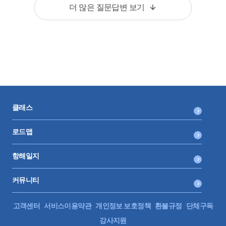
더 많은 질문답변 보기
공장장, 생산관리 직원, 품질관리 직원, 경영부 직원으로 부서가 구성
되어 있읍니다.
Q1)여기서 제조원가에 계산할때, 공장장,생산관리직원,품질관리 직
원만 제조원가에 포함되는 거죠?
클래스
Q2)공장장,생산관리직원,품질관리직원 등의 급,상여등을 제조원가에
로드맵
포함시킬려면 어떤 작업이 필요할까요?
항해일지
커뮤니티
제품 수량 대비로 배분하면 되나요? 아니면, 어떤 기준에 따라 배분하
는게 좋은지 조언 부탁드립니다.
고객센터
서비스이용약관
개인정보 보호정책
환불규정
단체구독
강사지원