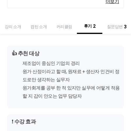
더보기
한번 보면 이해하기 어렵습니다. 두번 세번 보시더라도 꼭 흐름
이해하셔야 합니다.
지옥문이 열리지만 꼭 해보시길 권해드립니다.
2
후기
3
강의 소개
캡틴 소개
커리큘럼
질문답변
👍
추천 대상
제조업이 중심인 기업의 경리
원가 산정이라고 할 때, 원재료 + 생산자 인건비 정
도로만 생각하는 실무자
원가회계를 공부 한 적 있지만 실무에 어떻게 적용
할 지 감이 안오는 업무 담당자
❗
수강 효과