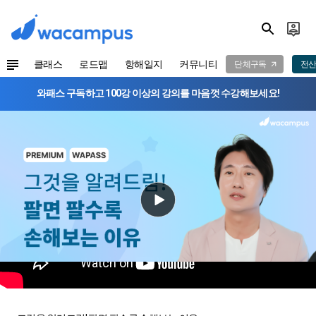
클래스
로드맵
항해일지
커뮤니티
단체구독
전산
와패스 구독하고 100강 이상의 강의를 마음껏 수강해보세요!