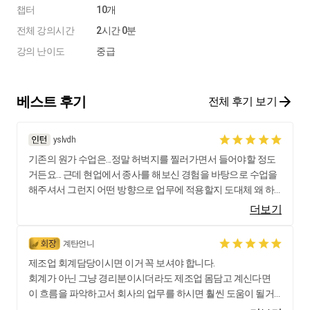
챕터
10개
전체 강의시간
2시간 0분
강의 난이도
중급
베스트 후기
전체 후기 보기
yslvdh
기존의 원가 수업은...정말 허벅지를 찔러가면서 들어야할 정도
거든요... 근데 현업에서 종사를 해보신 경험을 바탕으로 수업을
해주셔서 그런지 어떤 방향으로 업무에 적용할지 도대체 왜 하
는지 이게 얼마나 중요한지를 강조해가면서 알려주시니까 제가
더보기
하는일이 정말 중요하구나 라고 느끼면서 잘하고싶은 마음에
다시 듣게 됩니다...한번갖고는 안되긴 안되겠어요 ㅎㅎ 그래도
계탄언니
꼭 이해해서 제 업무에 적용하고 싶다는 욕망이 막 생기는 수업
제조업 회계담당이시면 이거 꼭 보셔야 합니다.
입니다. 짱이에요!! 밑에 자막만 어찌 좀 해결이 되면좋을거 같아
회계가 아닌 그냥 경리분이시더라도 제조업 몸담고 계신다면
요. 정말 들리는데로 큰 글자로 자막이 나오니까 틀린 글자에 눈
이 흐름을 파악하고서 회사의 업무를 하시면 훨씬 도움이 될거
이 자꾸 가서 집중이 좀 안되네요.ㅠ.ㅠ.
라 생각합니다.