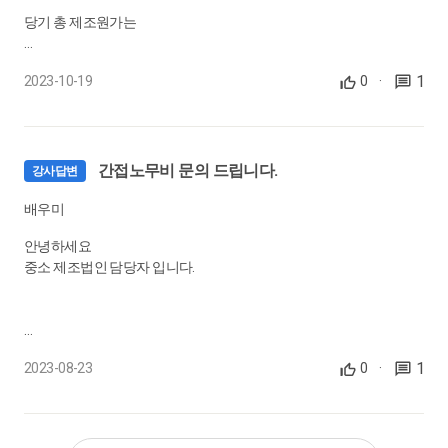
당기 총 제조원가는
70만 82만 48만 더해서 총 2백만 나오는거 알겠는데
1
2023-10-19
0
·
기말 원재료 가액 20만원은 어디서 나오는건지 모르겠습니다.
간접노무비 문의 드립니다.
강사답변
배우미
초보라 설명 부탁드리겠습니다.
안녕하세요
중소 제조법인 담당자 입니다.
제품을 생산할때, 1달중 3주는 A상품을, 1주는 B상품을 생산을 합니
1
2023-08-23
0
·
다.
생산라인에 투입된 공장 직원외에