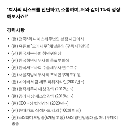
"회사의 리스크를 진단하고, 소통하며, 저와 같이 1%씩 성장
해보시죠!!"
경력사항
(현) 전국5위 나이스세무법인 본점 대표이사
(현) 유튜브 "모래세무" 채널운영 (구독자1만명)
(전) 한국세무사회 청년위원장
(전) 한국청년세무사회 총괄부회장
(전) 한국세무사회 수습세무사 연수교수
(전) 서울지방세무사회 조세연구제도위원
(현) 네이버 세금 세무 파워지식인(2007년~)
(현) 현직세무사 대상 강의 (2012년 ~)
(현) 경리 대상 제조업강의 (2019년 ~)
(현) CEO대상 법인강의 (2020년 ~)
(전) 현대카드, 삼성카드 강의 (100회 이상)
(전) EBS라디오방송(6개월고정), OBS 경인방송패널, 머니투데이
방송