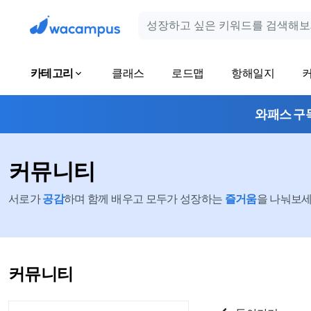
카테고리
클래스
로드맵
항해일지
와패스 구
커뮤니티
서로가
공감
하며 함께 배우고 모두가 성장하는
즐거움
을 나눠보세요
커뮤니티