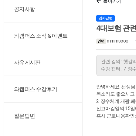
돌아가기
공지사항
강사답변
4대보험 관련
와캠퍼스 소식 & 이벤트
mmmsoop
관련 강의 : 헷갈
자유게시판
수강 챕터 : 7. 
안녕하세요, 선생님
와캠퍼스 수강후기
목소리도 좋으시고 
2. 징수체계 개괄
신고마감일의 15일
질문답변
혹시 근로내용확인