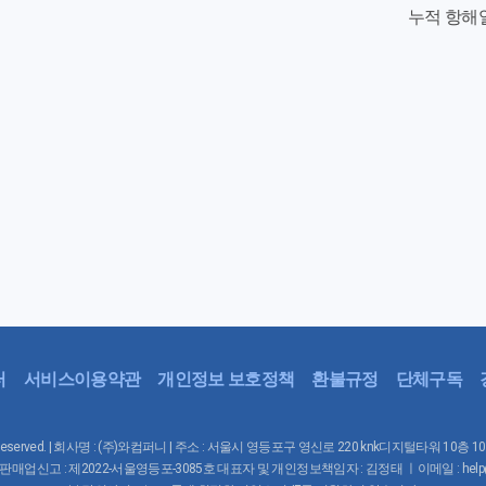
누적 항해
터
서비스이용약관
개인정보 보호정책
환불규정
단체구독
Rights Reserved. | 회사명 : (주)와컴퍼니 | 주소 : 서울시 영등포구 영신로 220 knk디지털타워 10층 
매업신고 : 제2022-서울영등포-3085호 대표자 및 개인정보책임자 : 김정태 ㅣ이메일 : help@waco