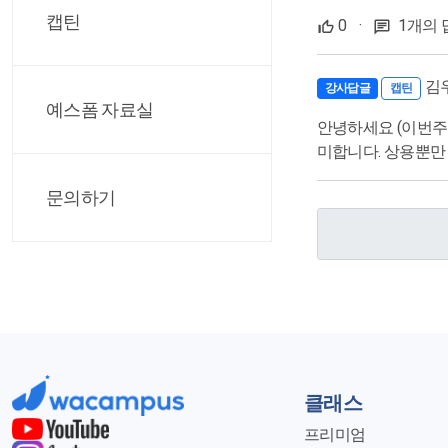
캡틴
0
·
1개의 
김
강사답글
캡틴
예스폼 자료실
안녕하세요 (이번주
미합니다. 상용뿐만
문의하기
클래스
프리미엄