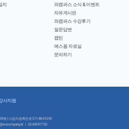
일지
와캠퍼스 소식 & 이벤트
자유게시판
와캠퍼스 수강후기
질문답변
캡틴
예스폼 자료실
문의하기
강사지원
1009호 | 사업자등록번호 571-88-01095
mpany.kr ㅣ 02-6959-7755