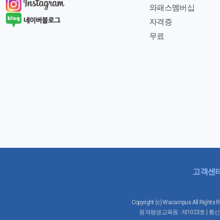
와패스멤버십
자격증
무료
고객센
Copyright (c) Wacampus All 
원격평생교육원 : 제1023호 | 통신판