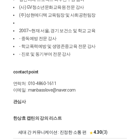
(사) GV청소년문화교육원 전문 강사
(주)성현메디텍 교육팀장 및 사회공헌팀장
2007~현재 서울, 경기 보건소 및 학교 교육
- 중독예방 전문 강사
- 학교폭력예방 및 생명존중교육 전문 강사
- 진로 및 동기부여 전문 강사
contact point
연락처 : 010-4860-1611
이메일 : manbasslove@naver.com
관심사
한상효 캡틴의 강의 리스트
세대 간 커뮤니케이션 : 진정한 소통 편
4.30
(3)