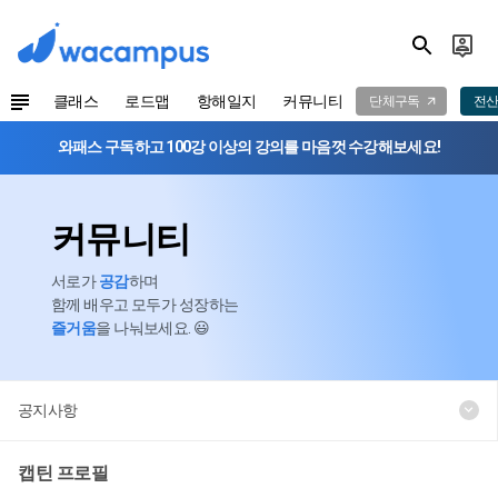
클래스
로드맵
항해일지
커뮤니티
단체구독
전산
와패스 구독하고 100강 이상의 강의를 마음껏 수강해보세요!
커뮤니티
서로가
공감
하며
함께 배우고 모두가 성장하는
즐거움
을 나눠보세요. 😃
공지사항
캡틴 프로필