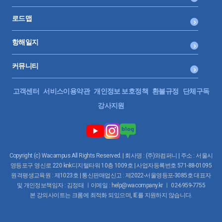
로드맵
항해일지
커뮤니티
고객센터
서비스이용약관
개인정보 보호정책
환불규정
단체구독
강사지원
Copyright (c) Wacampus All Rights Reserved. | 회사명 : (주)와컴퍼니 | 주소 : 서울시
영등포구 영신로 220 knk디지털타워 10층 1009호 | 사업자등록번호 571-88-01095
원격평생교육원 : 제1023호 | 통신판매업신고 : 제2022-서울영등포-3085호 대표자
및 개인정보책임자 : 김정태 ㅣ이메일 : help@wacompany.kr ㅣ 02-6959-7755
본 강의사이트는 크롬에 최적화 되있으며, IE를 지원하지 않습니다.