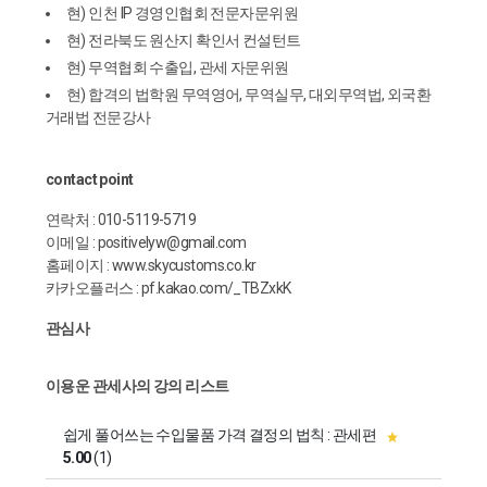
현) 인천 IP 경영인협회 전문자문위원
현) 전라북도 원산지 확인서 컨설턴트
현) 무역협회 수출입, 관세 자문위원
현) 합격의 법학원 무역영어, 무역실무, 대외무역법, 외국환
거래법 전문강사
contact point
연락처 : 010-5119-5719
이메일 : positivelyw@gmail.com
홈페이지 :
www.skycustoms.co.kr
카카오플러스 : pf.kakao.com/_TBZxkK
관심사
이용운 관세사의 강의 리스트
쉽게 풀어쓰는 수입물품 가격 결정의 법칙 : 관세편
5.00
(1)