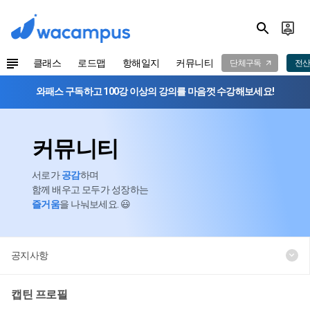
클래스
로드맵
항해일지
커뮤니티
단체구독
전산
와패스 구독하고 100강 이상의 강의를 마음껏 수강해보세요!
커뮤니티
서로가
공감
하며
함께 배우고 모두가 성장하는
즐거움
을 나눠보세요. 😃
공지사항
캡틴 프로필