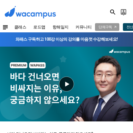
클래스
로드맵
항해일지
커뮤니티
단체구독
전산
와패스 구독하고 100강 이상의 강의를 마음껏 수강해보세요!