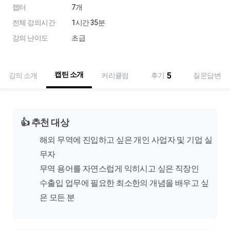
챕터
7개
전체 강의시간
1시간 35분
강의 난이도
초급
캡틴 소개
5
강의 소개
커리큘럼
후기
질문답변
👍
추천 대상
해외 무역에 진입하고 싶은 개인 사업자 및 기업 실
무자
무역 용어를 자연스럽게 익히시고 싶은 직장인
수출입 업무에 필요한 최소한의 개념을 배우고 싶
은 모든 분