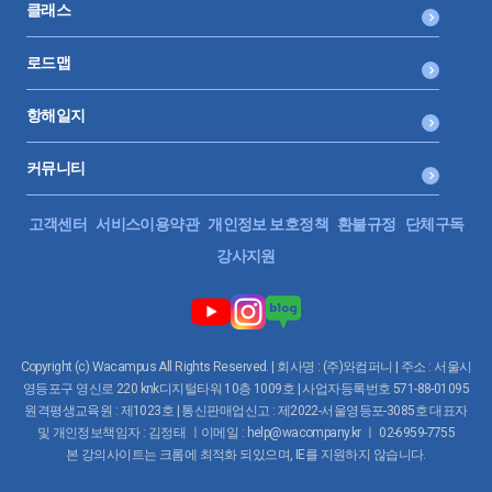
클래스
로드맵
항해일지
커뮤니티
고객센터
서비스이용약관
개인정보 보호정책
환불규정
단체구독
강사지원
Copyright (c) Wacampus All Rights Reserved. | 회사명 : (주)와컴퍼니 | 주소 : 서울시
영등포구 영신로 220 knk디지털타워 10층 1009호 | 사업자등록번호 571-88-01095
원격평생교육원 : 제1023호 | 통신판매업신고 : 제2022-서울영등포-3085호 대표자
및 개인정보책임자 : 김정태 ㅣ이메일 : help@wacompany.kr ㅣ 02-6959-7755
본 강의사이트는 크롬에 최적화 되있으며, IE를 지원하지 않습니다.