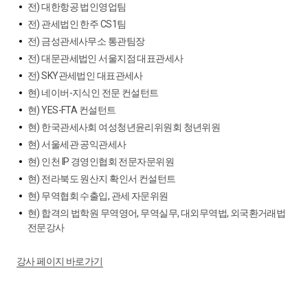
전) 대한항공 법인영업팀
전) 관세법인 한주 CS1팀
전) 금성관세사무소 통관팀장
전) 대문관세법인 서울지점 대표관세사
전) SKY관세법인 대표관세사
현) 네이버-지식인 전문 컨설턴트
현) YES-FTA 컨설턴트
현) 한국관세사회 여성청년윤리위원회 청년위원
현) 서울세관 공익관세사
현) 인천 IP 경영인협회 전문자문위원
현) 전라북도 원산지 확인서 컨설턴트
현) 무역협회 수출입, 관세 자문위원
현) 합격의 법학원 무역영어, 무역실무, 대외무역법, 외국환거래법
전문강사
강사 페이지 바로가기