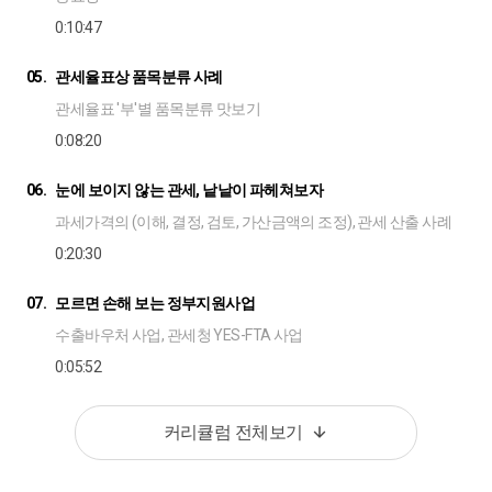
0:10:47
05.
관세율표상 품목분류 사례
관세율표 '부'별 품목분류 맛보기
0:08:20
06.
눈에 보이지 않는 관세, 낱낱이 파헤쳐보자
과세가격의 (이해, 결정, 검토, 가산금액의 조정), 관세 산출 사례
0:20:30
07.
모르면 손해 보는 정부지원사업
수출바우처 사업, 관세청 YES-FTA 사업
0:05:52
커리큘럼 전체보기