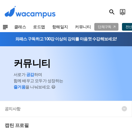
클래스
로드맵
항해일지
커뮤니티
단체구독
전산
와패스 구독하고 100강 이상의 강의를 마음껏 수강해보세요!
커뮤니티
서로가
공감
하며
함께 배우고 모두가 성장하는
즐거움
을 나눠보세요. 😃
공지사항
캡틴 프로필