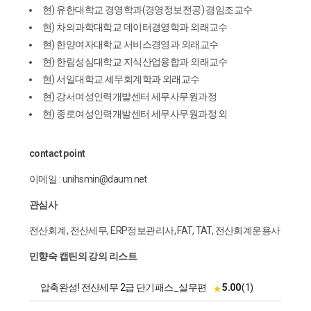
현) 유한대학교 경영학과(경영정보전공) 겸임조교수
현) 차의과학대학교 데이터경영학과 외래교수
현) 한양여자대학교 서비스경영과 외래교수
현) 한림성심대학교 지식산업융합과 외래교수
현) 서일대학교 세무회계학과 외래교수
현) 강서여성인력개발센터 세무사무원과정
현) 종로여성인력개발센터 세무사무원과정 외
contact point
이메일 : unihsmin@daum.net
관심사
전산회계, 전산세무, ERP정보관리사, FAT, TAT, 전산회계운용사
민향숙 캡틴의 강의 리스트
압축완성! 전산세무 2급 단기패스_실무편
5.00
(1)