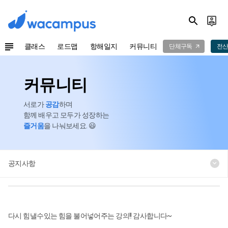
클래스
로드맵
항해일지
커뮤니티
단체구독
전산
커뮤니티
서로가
공감
하며
함께 배우고 모두가 성장하는
즐거움
을 나눠보세요. 😃
공지사항
다시 힘낼수있는 힘을 불어넣어주는 강의!! 감사합니다~