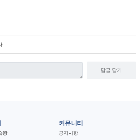
.
답글 달기
지
커뮤니티
습왕
공지사항