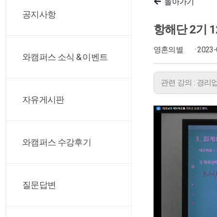
돌아가기
공지사항
항해단 2기 
영혼의별
· 2023
와캠퍼스 소식 & 이벤트
관련 강의 : 경리
자유게시판
와캠퍼스 수강후기
질문답변