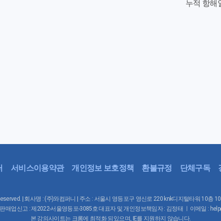
누적 항해
터
서비스이용약관
개인정보 보호정책
환불규정
단체구독
Rights Reserved. | 회사명 : (주)와컴퍼니 | 주소 : 서울시 영등포구 영신로 220 knk디지털타워 10층 
매업신고 : 제2022-서울영등포-3085호 대표자 및 개인정보책임자 : 김정태 ㅣ이메일 : help@waco
본 강의사이트는 크롬에 최적화 되있으며, IE를 지원하지 않습니다.