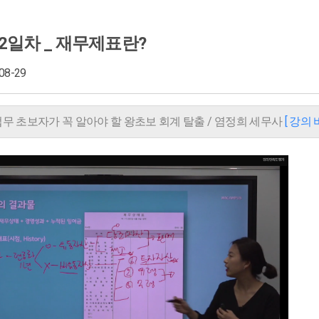
12일차 _ 재무제표란?
-08-29
업무 초보자가 꼭 알아야 할 왕초보 회계 탈출 / 염정희 세무사
[ 강의