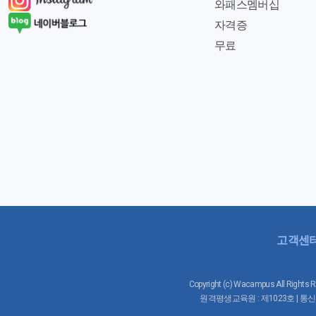
와패스멤버십
자격증
무료
고객센
Copyright (c) Wacampus All 
원격평생교육원 : 제1023호 | 통신판