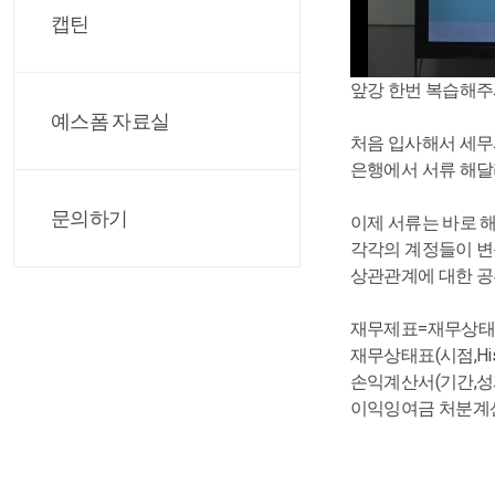
캡틴
앞강 한번 복습해주
예스폼 자료실
처음 입사해서 세무
은행에서 서류 해달
문의하기
이제 서류는 바로 
각각의 계정들이 변
상관관계에 대한 공
재무제표=재무상태
재무상태표(시점,His
손익계산서(기간,성
이익잉여금 처분계