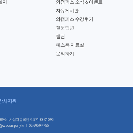
일지
와캠퍼스 소식 & 이벤트
자유게시판
와캠퍼스 수강후기
질문답변
캡틴
예스폼 자료실
문의하기
강사지원
1009호 | 사업자등록번호 571-88-01095
mpany.kr ㅣ 02-6959-7755