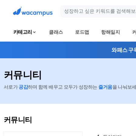
카테고리
클래스
로드맵
항해일지
와패스 구
커뮤니티
서로가
공감
하며 함께 배우고 모두가 성장하는
즐거움
을 나눠보세요
커뮤니티