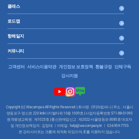
클래스
로드맵
항해일지
커뮤니티
고객센터
서비스이용약관
개인정보 보호정책
환불규정
단체구독
강사지원
Copyright (c) Wacampus All Rights Reserved. | 회사명 : (주)와컴퍼니 | 주소 : 서울시
영등포구 영신로 220 knk디지털타워 10층 1009호 | 사업자등록번호 571-88-01095
원격평생교육원 : 제1023호 | 통신판매업신고 : 제2022-서울영등포-3085호 대표자
및 개인정보책임자 : 김정태 ㅣ이메일 : help@wacompany.kr ㅣ 02-6959-7755
본 강의사이트는 크롬에 최적화 되있으며, IE를 지원하지 않습니다.