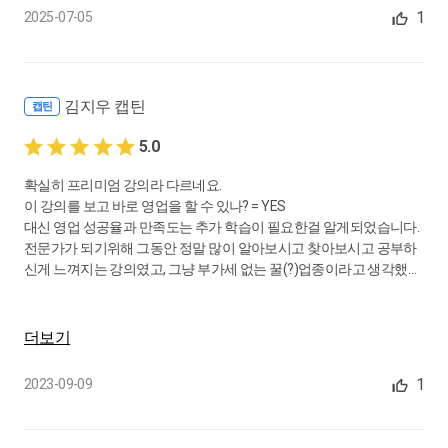
1
2025-07-05
김지우 캡틴
캡틴
5.0
확실히 프리미엄 강의라 다르네요.
이 강의를 보고 바로 영업을 할 수 있나? = YES
대신 영업 성공율과 만족도는 추가 학습이 필요한걸 알게되었습니다.
전문가가 되기위해 그동안 정말 많이 알아보시고 찾아보시고 공부하
신게 느껴지는 강의였고, 그냥 부가세 없는 꿀(?)업종이라고 생각했는
데 공부해야할 영역이 많아서 놀랐습니다.
아낌없이 노하우와 이야기 들려주셔서 감사했고 세무사님의 경험만
더보기
있는 강의도 있으면 좋겠다는 생각을 해봅니다 ㅎㅎ
1
2023-09-09
좋은 강의 정말 감사합니다 !!