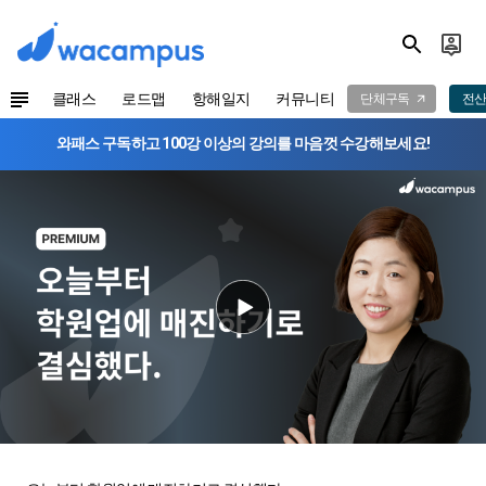
클래스
로드맵
항해일지
커뮤니티
단체구독
전산
와패스 구독하고 100강 이상의 강의를 마음껏 수강해보세요!