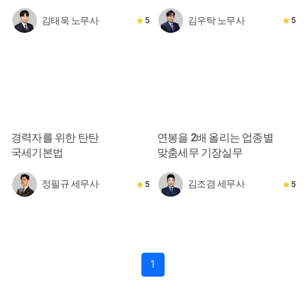
김태욱 노무사
김우탁 노무사
5
5
경력자를 위한 탄탄
연봉을 2배 올리는 업종별
국세기본법
맞춤세무 기장실무
정필규 세무사
김조겸 세무사
5
5
1