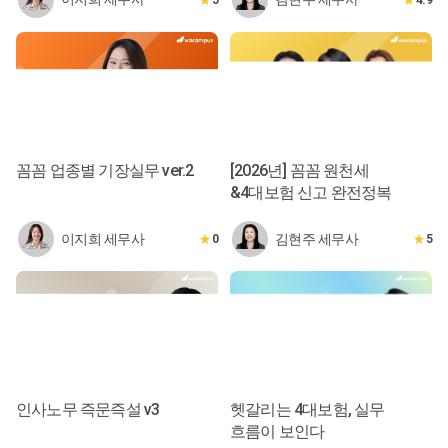
꼼꼼 업종별 기장실무 ver.2
[2026년] 꼼꼼 원천세
&4대보험 신고 완전정복
이지희 세무사
김현주 세무사
0
5
인사노무 즉문즉설 v3
헷갈리는 4대보험, 실무
흐름이 보인다