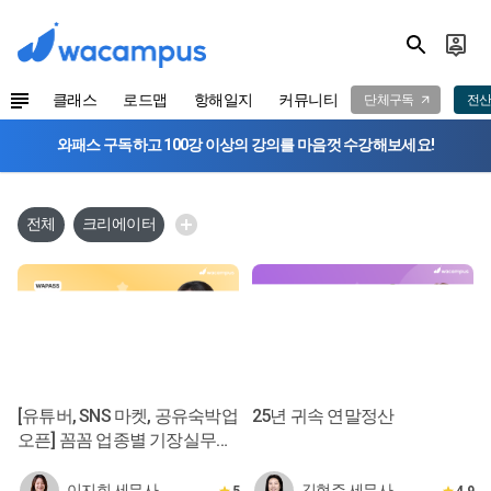
클래스
로드맵
항해일지
커뮤니티
단체구독
전산
와패스 구독하고 100강 이상의 강의를 마음껏 수강해보세요!
전체
크리에이터
[유튜버, SNS 마켓, 공유숙박업
25년 귀속 연말정산
오픈] 꼼꼼 업종별 기장실무
ver.2
이지희 세무사
김현주 세무사
5
4.9