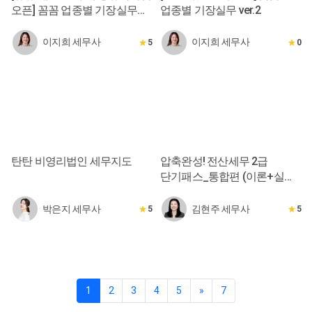
오픈] 꼼꼼 업종별 기장실무
업종별 기장실무 ver.2
ver.2
이지희 세무사
이지희 세무사
5
0
탄탄 비영리법인 세무지도
압축완성! 전산세무 2급
단기패스_통합편 (이론+실무
10시간 완성)
박은지 세무사
김현주 세무사
5
5
1
2
3
4
5
»
7