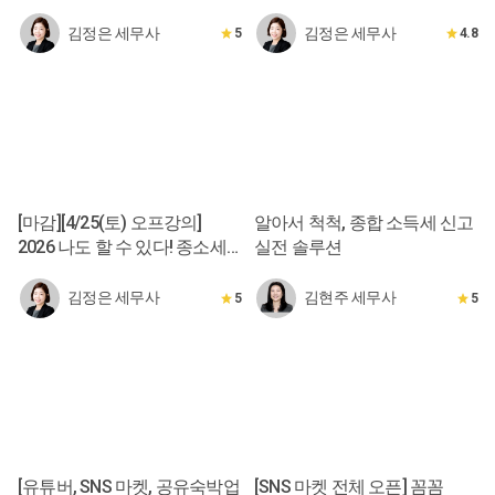
김정은 세무사
김정은 세무사
5
4.8
[마감][4/25(토) 오프강의]
알아서 척척, 종합 소득세 신고
2026 나도 할 수 있다! 종소세
실전 솔루션
신고서 작성
김정은 세무사
김현주 세무사
5
5
[유튜버, SNS 마켓, 공유숙박업
[SNS 마켓 전체 오픈] 꼼꼼