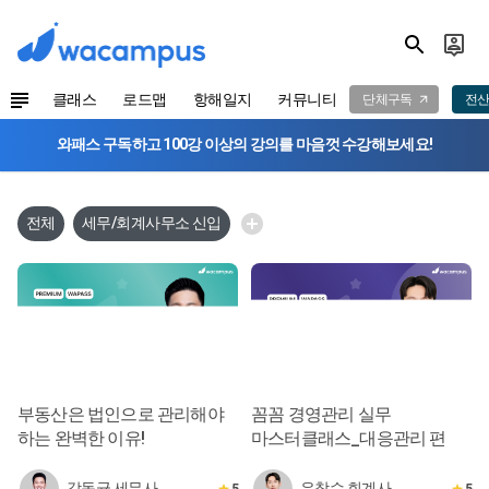
클래스
로드맵
항해일지
커뮤니티
단체구독
전산
와패스 구독하고 100강 이상의 강의를 마음껏 수강해보세요!
전체
세무/회계사무소 신입
부동산은 법인으로 관리해야
꼼꼼 경영관리 실무
하는 완벽한 이유!
마스터클래스_대응관리 편
강동균 세무사
유창수 회계사
5
5