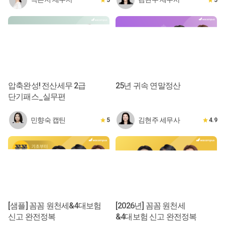
압축완성! 전산세무 2급
25년 귀속 연말정산
단기패스_실무편
민향숙 캡틴
김현주 세무사
5
4.9
[샘플] 꼼꼼 원천세&4대보험
[2026년] 꼼꼼 원천세
신고 완전정복
&4대보험 신고 완전정복