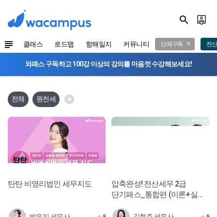
클래스
로드맵
항해일지
커뮤니티
단체구독
전산
와패스 구독하고 100강 이상의 강의를 마음껏 수강해보세요!
전체
원천세
탄탄 비영리법인 세무지도
압축완성! 전산세무 2급
단기패스_통합편 (이론+실무
10시간 완성)
박은지 세무사
김현주 세무사
5
5