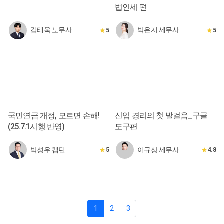
법인세 편
김태욱 노무사
박은지 세무사
5
5
국민연금 개정, 모르면 손해!
신입 경리의 첫 발걸음_구글
(25.7.1시행 반영)
도구편
박성우 캡틴
이규상 세무사
5
4.8
1
2
3