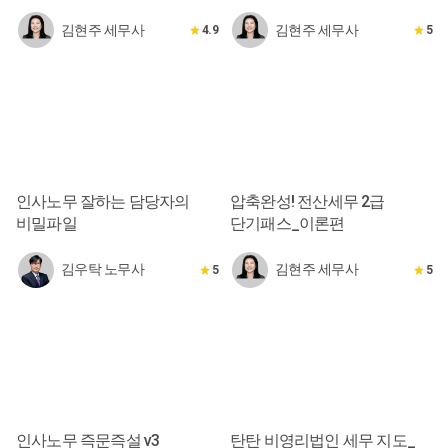
김현주 세무사
김현주 세무사
4.9
5
인사노무 잘하는 담당자의
압축완성! 전산세무 2급
비밀파일
단기패스_이론편
김우탁 노무사
김현주 세무사
5
5
인사노무 즉문즉설 v3
탄탄 비영리법인 세무 지도_