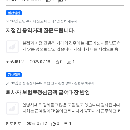
진행하면될까요?
일반답변
[2026년] 탄탄 부가세 신고 마스터 / 염정희 세무사
지점간 용역거래 질문드립니다.
본점과 지점 간 용역 거래의 경우에는 세금계산서를 발급하
지 않는 것으로 알고 있습니다. 지점에서 다른 지점으로 용역
을 제공한 경우(지점 간 용역거래)에도 세금계산서를 발급해
야 하는지 문의드립니다. 답변 부탁드립니다. 감사합니다.
ssh648123
· 2026-07-18
0
1
강사답변
[2026년] 꼼꼼 원천세&4대보험 신고 완전정복 / 김현주 세무사
퇴사자 보험료정산금액 급여대장 반영
안녕하세요 강의듣고 많은 도움 받고 있습니다 감사합니다
저희는 급여일이 25일이고 퇴사자가 7/31까지 근무하고 퇴
사한다고 합니다. 7월 급여명세서랑 급여는 7/25일에 발송 및
지급이 됩니다 이 상황일때 정산보험료를 급여대장에 반영하
키도키도
· 2026-07-12
0
1
는게 필수인지, 반영한다면 몇월급여대장에 반영해야 맞는건