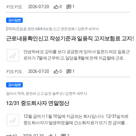
부제외, 사업주고용안정보험료는 납부 초단시간근로자: 고용
키도키도
· 2026-07-20
0
1
보험료자체가 근로자와 사업주 납부 제외
강사답변
[2026년] 꼼꼼 원천세&4대보험 신고 완전정복 / 김현주 세무사
근로내용확인신고 작성기준과 일용직 고지보험료 고지
안녕하세요 강의를 보다 궁금한게 있어서 질문드려요 일용근
로자가 7월에 근무하고, 일당을 8월에 전액 지급할때 근로내
용확인신고와 보험료는 언제 고지가 되는건지 궁금합니다 근
로내용확인신고는 8/15까지 신고하는게 맞는지와 이 일용직
키도키도
· 2026-07-20
0
1
에 대한 고용산재 보험료는 8월고지보험료에 합산되어서 나
오는지가 궁금합니다
강사답변
알아서 척척, 원천세 신고 실전 솔루션 / 김현주 세무사
12/31 중도퇴사자 연말정산
12월 급여가 1월 10일에 지급되는 회사입니다. 12/31일자로
중도퇴사자가 발생하였을때 간소화자료가 뜨기 전 급여를 지
급하게 됩니다. 먼저 1/10지급 시 중도퇴사자정산하여 지급
하고 다시 연말정산하여 12월귀속분 원천세를 수정신고하여
mtut1
· 2026-07-19
1
2