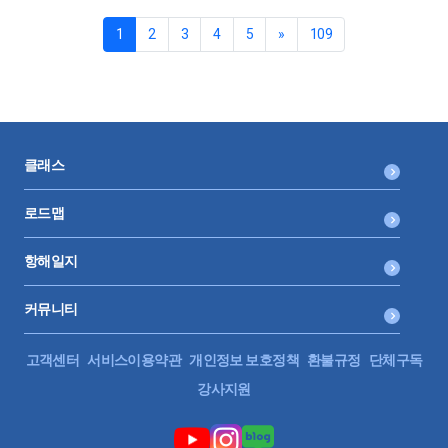
지 궁금합니다 (7월 급여대장에는 해당근로자는 퇴사처리가
1
2
3
4
5
»
109
됐을테고, 6월달급여대장에는 퇴사자정산과는 관련없는 달
이어서요) 또, 궁금한게 7/31까지 근무하고 퇴사하는 자의 경
우 원천세신고서에서 중도퇴사자반영은 8/10일 신고서(7월
귀속7월지급)에 들어가는게 맞나용?
클래스
로드맵
항해일지
커뮤니티
고객센터
서비스이용약관
개인정보 보호정책
환불규정
단체구독
강사지원