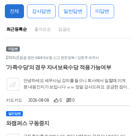
전체
강사답변
일반답변
미답변
최근등록순
·
좋아요순
·
답글순
미답변
[2026년] 꼼꼼 원천세&4대보험 신고 완전정복 / 김현주 세무사
'가족수당'의 경우 자녀보육수당 적용가능여부
안녕하세요 세무사님 강의를 들으니 회사에서 일할때 이게
뭔 내용인지가 보입니다 ㅠㅠ 정말 감사드려요. 궁금한 점이
있어서 질문드려요 '가족수당'이라는 이름의 수당이 있고 배
우자 5만원, 미성년 첫째자녀 2만원, 미성년 둘째자녀 4만원
키도키도
· 2026-08-08
0
0
등등으로 세법에서 말하는 '부양가족기준'과 상관없이 가족
관계등록증상에 표시되는 가족들에 대해 수당을 지급하고 있
일반답변
어요. 만약 특정근로자가 가족수당으로 7만원의 수당을 매
와캠퍼스 구동중지
월 지급받고 있을 때 [배우자+자녀(만3세)] 이 경우에도 만6세
이하 자녀로 인해 받는 수당인 2만원을 비과세처리해줘도 될