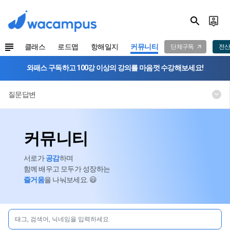
클래스
로드맵
항해일지
커뮤니티
단체구독
전산
와패스 구독하고 100강 이상의 강의를 마음껏 수강해보세요!
질문답변
커뮤니티
서로가
공감
하며
함께 배우고 모두가 성장하는
즐거움
을 나눠보세요. 😃