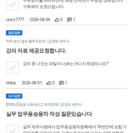
구독중지를 하려하는데, 해당 선택란이 무응답 상태입니다.
까요?
구독해지 요청드립니다.
rzxcv7777
· 2026-08-04
0
1
일반답변
척척 법인 절세 블루프린트 / 김창영 세무사
강의 자료 제공요청합니다.
강의 중 나오는 파일이나 pt는 어디서 제공되나요?
ntslss
· 2026-08-01
0
1
강사답변
[2026년] 꼼꼼 소득세신고 완전정복 / 김정은 세무사
실무 업무용승용차 작성 질문있습니다
실무 세무사랑에서 업무용승용차등록에서 10번칸에 보험 가
입여부를 가입,미가입 고르는게 있는데 이거는 어떤 보험을