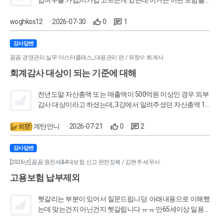
말하는건가요?
woghkss12
· 2026-07-30
0
1
강사답변
꼼꼼 경영관리 실무 마스터클래스_대응관리 편 / 유창수 회계사
회계감사 대상이 되는 기준에 대해
전년도말 자산총액 또는 매출액이 500억원 이상인 경우 외부
감사 대상이라고 하셨는데, 3강에서 알려주셨던 자산총액 1
천억원 이상인 상장사만 감사대상이라는건, 일반적인 회계감
사와 내부회계관리에 대한 감사가 별개로 있는 것인가요?
계탄언니
· 2026-07-21
0
2
강사답변
[2026년] 꼼꼼 원천세&4대보험 신고 완전정복 / 김현주 세무사
고용보험 납부제외
헷갈리는 부분이 있어서 질문드립니당. 아래내용으로 이해했
는데 맞는건지 아닌건지 헷갈립니다 ㅠㅠ 만65세이상 일용
근로자: 근로자실업급여보험료와 사업주실업급어보험료 납