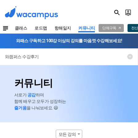
클래스
로드맵
항해일지
커뮤니티
단체구독
전산
와패스 구독하고 100강 이상의 강의를 마음껏 수강해보세요!
와캠퍼스 수강후기
커뮤니티
서로가
공감
하며
함께 배우고 모두가 성장하는
즐거움
을 나눠보세요. 😃
모든 강의