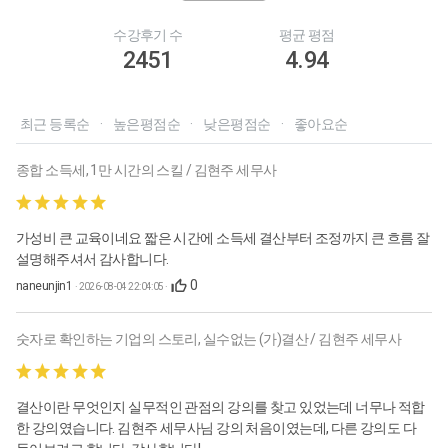
수강후기 수
평균 평점
2451
4.94
최근 등록순
·
높은평점순
·
낮은평점순
·
좋아요순
종합 소득세, 1만 시간의 스킬 / 김현주 세무사
가성비 큰 교육이네요 짧은 시간에 소득세 결산부터 조정까지 큰 흐름 잘
설명해주셔서 감사합니다.
0
naneunjin1
· 2026-08-04 22:04:05 ·
숫자로 확인하는 기업의 스토리, 실수없는 (가)결산 / 김현주 세무사
결산이란 무엇인지 실무적인 관점의 강의를 찾고 있었는데 너무나 적합
한 강의였습니다. 김현주 세무사님 강의 처음이였는데, 다른 강의도 다