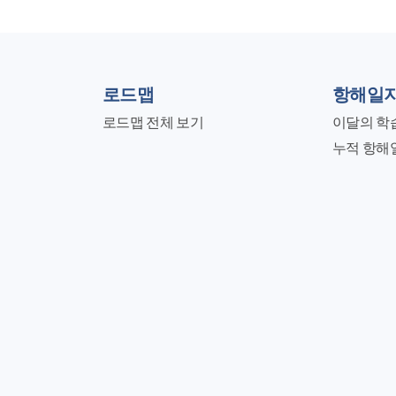
로드맵
항해일
로드맵 전체 보기
이달의 학
누적 항해