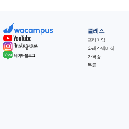
클래스
프리미엄
와패스멤버십
자격증
무료