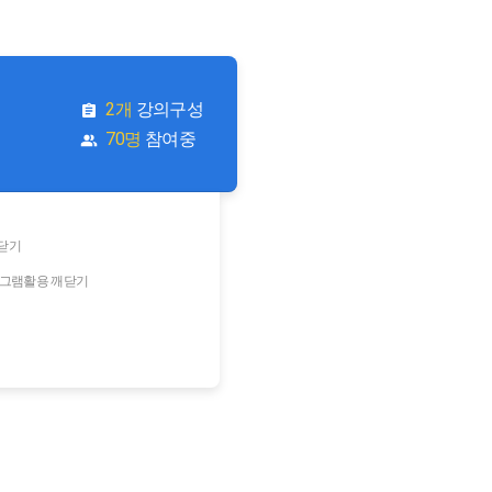
2개
강의구성
70명
참여중
닫기
그램활용 깨닫기