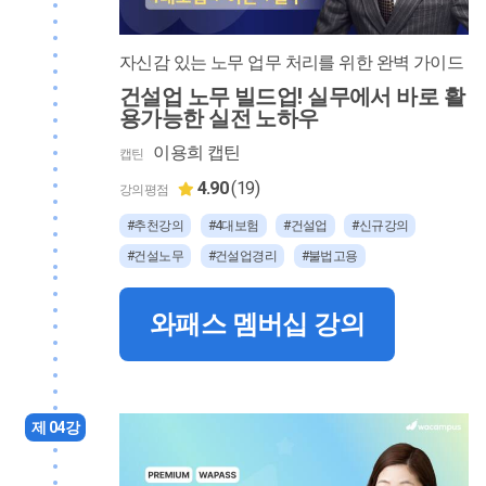
자신감 있는 노무 업무 처리를 위한 완벽 가이드
건설업 노무 빌드업! 실무에서 바로 활
용가능한 실전 노하우
이용희 캡틴
캡틴
4.90
(19)
강의평점
#추천강의
#4대보험
#건설업
#신규강의
#건설노무
#건설업경리
#불법고용
와패스 멤버십 강의
제 04강