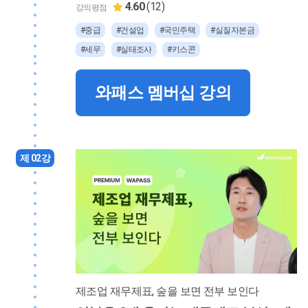
4.60
(12)
강의평점
#중급
#건설업
#국민주택
#실질자본금
#세무
#실태조사
#키스콘
와패스 멤버십 강의
제 02강
제조업 재무제표, 숲을 보면 전부 보인다