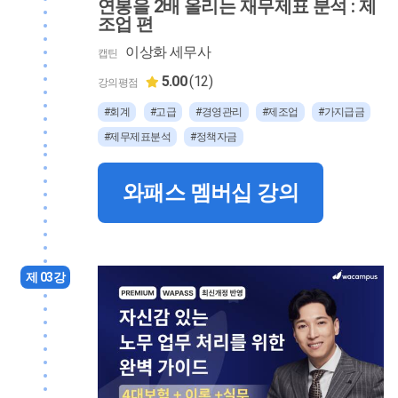
연봉을 2배 올리는 재무제표 분석 : 제
조업 편
이상화 세무사
캡틴
5.00
(12)
강의평점
#회계
#고급
#경영관리
#제조업
#가지급금
#제무제표분석
#정책자금
와패스 멤버십 강의
제 03강