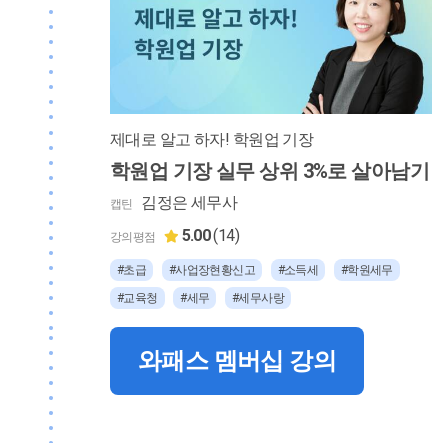
제대로 알고 하자! 학원업 기장
학원업 기장 실무 상위 3%로 살아남기
김정은 세무사
캡틴
5.00
(14)
강의평점
#초급
#사업장현황신고
#소득세
#학원세무
#교육청
#세무
#세무사랑
와패스 멤버십 강의