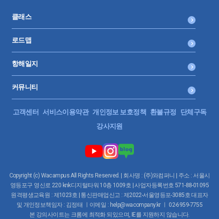
클래스
로드맵
항해일지
커뮤니티
고객센터
서비스이용약관
개인정보 보호정책
환불규정
단체구독
강사지원
Copyright (c) Wacampus All Rights Reserved. | 회사명 : (주)와컴퍼니 | 주소 : 서울시
영등포구 영신로 220 knk디지털타워 10층 1009호 | 사업자등록번호 571-88-01095
원격평생교육원 : 제1023호 | 통신판매업신고 : 제2022-서울영등포-3085호 대표자
및 개인정보책임자 : 김정태 ㅣ이메일 : help@wacompany.kr ㅣ 02-6959-7755
본 강의사이트는 크롬에 최적화 되있으며, IE를 지원하지 않습니다.